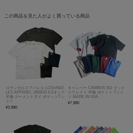
この商品を見た人がよく買っている商品
ロサンゼルスアパレル LOSANGE
キャンバー CAMBER 302 マック
LES APPAREL 1809GD 6.5オンス
スウェイト 半袖 ポケット Tシャ
半袖 ガーメントダイ ポケットTシ
ツ MADE IN USA
ャツ
¥
7,990
¥
3,990