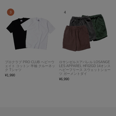
プロクラブ PRO CLUB ヘビーウ
ロサンゼルスアパレル LOSANGE
ェイト コットン 半袖 クルーネッ
LES APPAREL HF02GD 14オンス
ク Tシャツ
ヘビーフリース スウェットショー
ツ ガーメントダイ
¥
1,990
¥
6,990