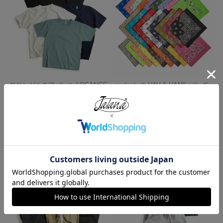
ロサンゼルスアパレル LOSANGE
ハバハンク HAV-A-HANK バンダ
LES APPAREL 1203GD 8.5オンス
ナ アメリカ製 トラディショナル
半袖 バインディング ガーメント
ペイズリーTHE BANDANNA COM
ダイ Tシャツ
PANY
¥
4,990
¥
770