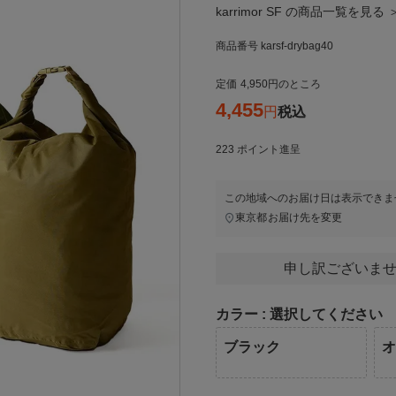
karrimor SF の商品一覧を見る 
商品番号
karsf-drybag40
定価
4,950
のところ
4,455
税込
223
ポイント進呈
この地域へのお届け日は表示できま
東京都
お届け先を変更
申し訳ございませ
カラー
選択してください
ブラック