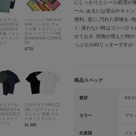
にしっかりとシール処理が施
ール、あるいは登山やキャ
便利。逆に、汚れた荷物を、
ルスアパレ
ハバハンク HAV-A-H
NGELES A
ANK バンダナ アメ
く、使わない時はコンパクト
1203GD 8.
リカ製 トラディショ
半袖 バイン
ナル ペイズリーTHE
せておき、荷物が増えた時の
 ガーメント
BANDANNA COMPA
ャツ
NY
っぷりの40リッターですが
¥
770
商品スペック
素材
KS-
ルスアパレ
プロクラブ PRO CL
ANGELES A
UB ヘビーウェイト
18412GD 1
コットン 半袖 クル
カラー
ブラ
ョートスリー
ーネック Tシャツ
Tシャツ
¥
1,990
生産国
ベト