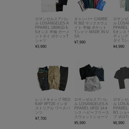
ロサンゼルスアパレ
キャンバー CAMBE
ロサンゼ
ル LOSANGELES A
R 302 マックスウェ
ル LOSA
PPAREL 1809GD 6.
イト 半袖 ポケット
PPAREL 
5オンス 半袖 ガーメ
Tシャツ MADE IN U
5オンス 
ントダイ ポケットT
SA
ディング
シャツ
ダイ Tシ
¥
7,990
¥
3,990
¥
4,990
レッドキャップ RED
ロサンゼルスアパレ
ロサンゼ
KAP #PT20 インダ
ル LOSANGELES A
ル LOS 
ストリアル ワークパ
PPAREL HF02 14オ
PPAREL 
ンツ
ンス ヘビーフリース
8/1 シ
スウェットショーツ
ブ ポロ
¥
7,700
¥
5,990
¥
6,990