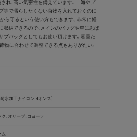
され、高い気密性を備えています。 海やプ
ンプ等で濡らしたくない荷物を入れておくのに
他から守るという使い方もできます。非常に軽
に収納できるので、メインのバッグや車に忍ば
サブバッグとしてもお使い頂けます。容量た
、荷物に合わせて調整できる点もありがたい。
4（耐水加工ナイロン 4オンス）
ック、オリーブ、コヨーテ
ナム