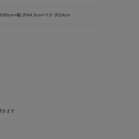
約60cm×幅：約44.5cm×マチ：約24cm
開きます