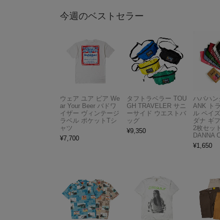
今週のベストセラー
ウェア ユア ビア We
タフトラベラー TOU
ハバハンク
ar Your Beer バドワ
GH TRAVELER サニ
ANK 
イザー ヴィンテージ
ーサイド ウエストバ
ル ペイ
ラベル ポケットTシ
ッグ
ダナ ギ
ャツ
2枚セット
¥
9,350
DANNA 
¥
7,700
¥
1,650