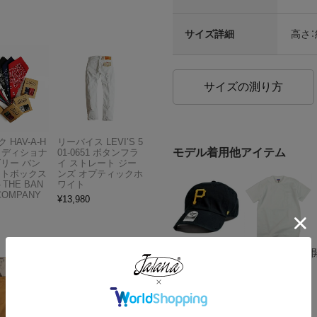
サイズ詳細
高さ：
サイズの測り方
 HAV-A-H
リーバイス LEVI’S 5
モデル着用他アイテム
トラディショナ
01-0651 ボタンフラ
ズリー バン
イ ストレート ジー
フトボックス
ンズ オプティックホ
THE BAN
ワイト
COMPANY
¥
13,980
クリックすると別ウインドウで
ご利用ガイド