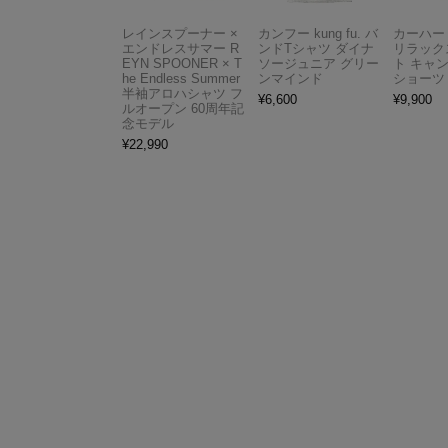
レインスプーナー ×
カンフー kung fu. バ
カーハート 
エンドレスサマー R
ンドTシャツ ダイナ
リラック
EYN SPOONER × T
ソージュニア グリー
ト キャ
he Endless Summer
ンマインド
ショーツ
半袖アロハシャツ フ
¥
6,600
¥
9,900
ルオープン 60周年記
念モデル
¥
22,990