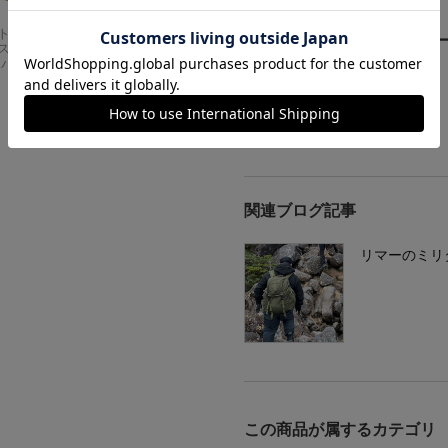
Carhartt
アメリカンクラシッ
ご購入者さまからのレビュ
スドフィッ
クス AMERICAN CL
ンバスワーク
ASSICS ムービーT
シャツ フォレストガ
レビューを書く
ンプ ロゴ＆ベンチ
¥
5,747
関連ブログ記事
リマーのミリ
この商品が属するカテゴリ