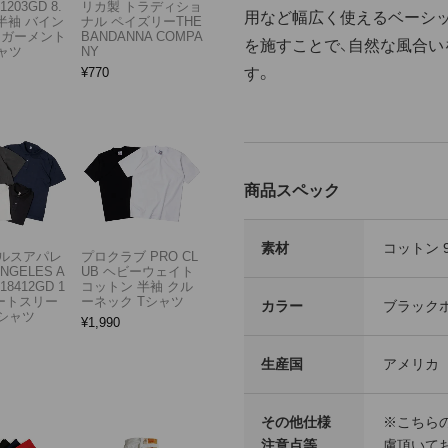
1203GD 8.
リカ製 トラディショ
用など幅広く使えるベーシ
半袖 バイン
ナル ペイズリーTHE
 ガーメント
BANDANNA COMPA
を施すことで、自然な風合
ャツ
NY
す。
¥
770
商品スペック
素材
コットン 
ルスアパレ
プロクラブ PRO CL
ANGELES A
UB ヘビーウェイト
18412GD 1
コットン 半袖 クル
ョートスリー
ーネック Tシャツ
カラー
ブラック
Tシャツ
¥
1,990
生産国
アメリカ
その他仕様
※こちら
注意点等
慮頂いて