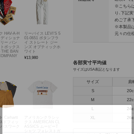
※こちら
り、下記実
めご了承
※本製品
元々の仕
 HAV-A-H
リーバイス LEVI’S 5
トラディショナ
01-0651 ボタンフラ
ズリー バン
イ ストレート ジー
フトボックス
ンズ オプティックホ
THE BAN
ワイト
COMPANY
¥
13,980
各部実寸平均値
サイズはUSA表記となります
サイズ
肩
S
20
M
22
L
24
XL
26
Carhartt
アメリカンクラシッ
スドフィッ
クス AMERICAN CL
ンバスワーク
ASSICS ムービーT
シャツ フォレストガ