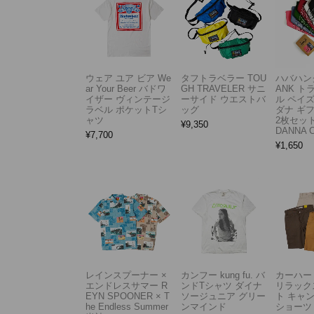
ウェア ユア ビア We
タフトラベラー TOU
ハバハンク
ar Your Beer バドワ
GH TRAVELER サニ
ANK 
イザー ヴィンテージ
ーサイド ウエストバ
ル ペイ
ラベル ポケットTシ
ッグ
ダナ ギ
ャツ
2枚セット
¥
9,350
DANNA 
¥
7,700
¥
1,650
レインスプーナー ×
カンフー kung fu. バ
カーハート 
エンドレスサマー R
ンドTシャツ ダイナ
リラック
EYN SPOONER × T
ソージュニア グリー
ト キャ
he Endless Summer
ンマインド
ショーツ