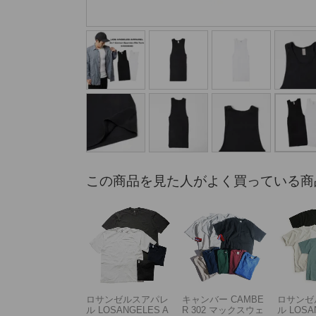
この商品を見た人がよく買っている商
ロサンゼルスアパレ
キャンバー CAMBE
ロサンゼ
ル LOSANGELES A
R 302 マックスウェ
ル LOSA