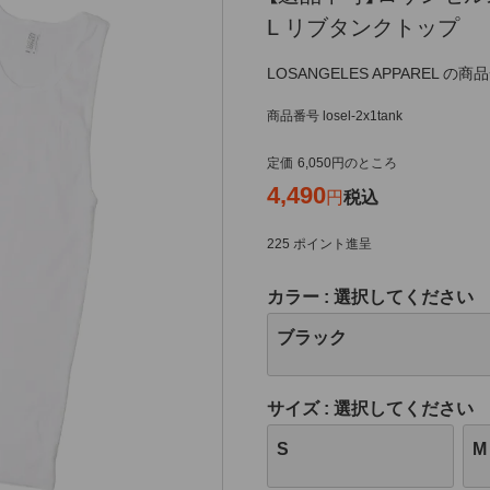
L リブタンクトップ
LOSANGELES APPAREL の
商品番号
losel-2x1tank
定価
6,050
のところ
4,490
税込
225
ポイント進呈
カラー
選択してください
ブラック
サイズ
選択してください
S
M