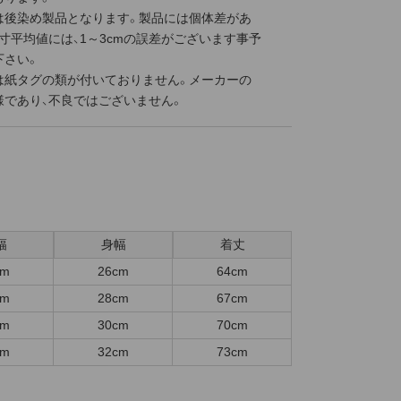
は後染め製品となります。製品には個体差があ
寸平均値には、1～3cmの誤差がございます事予
下さい。
は紙タグの類が付いておりません。メーカーの
様であり、不良ではございません。
幅
身幅
着丈
cm
26cm
64cm
cm
28cm
67cm
cm
30cm
70cm
cm
32cm
73cm