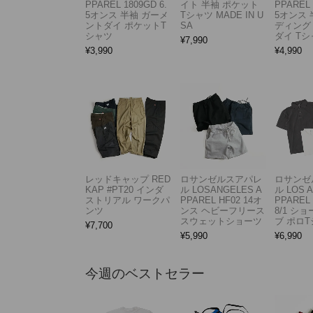
PPAREL 1809GD 6.
イト 半袖 ポケット
PPAREL 
5オンス 半袖 ガーメ
Tシャツ MADE IN U
5オンス 
ントダイ ポケットT
SA
ディング
シャツ
ダイ Tシ
¥
7,990
¥
3,990
¥
4,990
レッドキャップ RED
ロサンゼルスアパレ
ロサンゼ
KAP #PT20 インダ
ル LOSANGELES A
ル LOS 
ストリアル ワークパ
PPAREL HF02 14オ
PPAREL 
ンツ
ンス ヘビーフリース
8/1 シ
スウェットショーツ
ブ ポロ
¥
7,700
¥
5,990
¥
6,990
今週のベストセラー