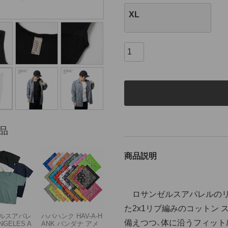
XL
品
商品説明
ロサンゼルスアパレルのリブ
た2x1リブ編みのコットン
ルスアパレ
ハバハンク HAV-A-H
備えつつ、体に沿うフィット
NGELES A
ANK バンダナ アメ