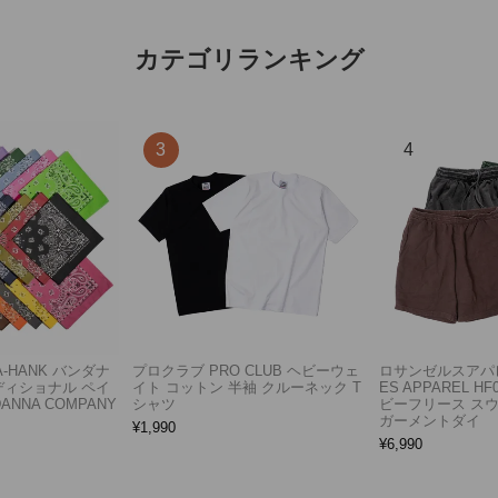
カテゴリランキング
A-HANK バンダナ
プロクラブ PRO CLUB ヘビーウェ
ロサンゼルスアパレ
ディショナル ペイ
イト コットン 半袖 クルーネック T
ES APPAREL H
ANNA COMPANY
シャツ
ビーフリース ス
ガーメントダイ
¥
1,990
¥
6,990