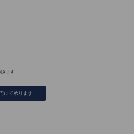
開きます
0円にて承ります