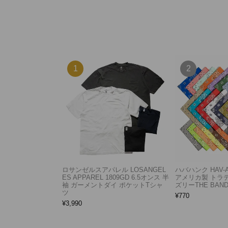
ロサンゼルスアパレル LOSANGEL
ハバハンク HAV-
ES APPAREL 1809GD 6.5オンス 半
アメリカ製 トラ
袖 ガーメントダイ ポケットTシャ
ズリーTHE BAND
ツ
¥
770
¥
3,990