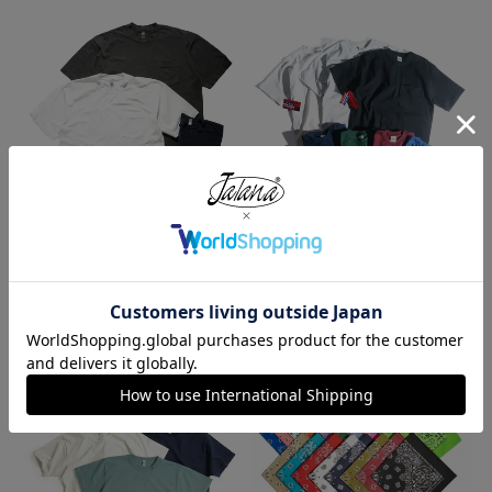
ロサンゼルスアパレル LOSANGE
キャンバー CAMBER 302 マック
LES APPAREL 1809GD 6.5オンス
スウェイト 半袖 ポケット Tシャ
半袖 ガーメントダイ ポケットTシ
ツ MADE IN USA
ャツ
¥
7,990
¥
3,990