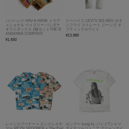
ハバハンク HAV-A-HANK トラデ
リーバイス LEVI’S 501-0651 ボタ
ィショナル ペイズリー バンダナ
ンフライ ストレート ジーンズ オ
ギフトボックス 2枚セットTHE B
プティックホワイト
ANDANNA COMPANY
¥
13,980
¥
1,650
レインスプーナー × エンドレスサ
カンフー kung fu. バンドTシャツ
マー REYN SPOONER × The End
ダイナソージュニア グリーンマイ