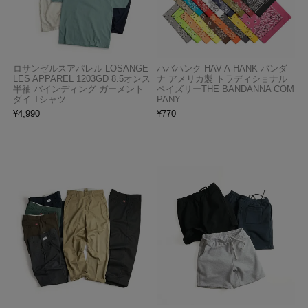
ロサンゼルスアパレル LOSANGE
ハバハンク HAV-A-HANK バンダ
LES APPAREL 1203GD 8.5オンス
ナ アメリカ製 トラディショナル
半袖 バインディング ガーメント
ペイズリーTHE BANDANNA COM
ダイ Tシャツ
PANY
¥
4,990
¥
770