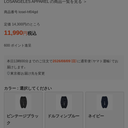
LOSANGELES APPAREL の商品一覧を見る ＞
商品番号
losel-hf04gd
定価
14,300
のところ
11,990
税込
600
ポイント進呈
本日
13時00分
までのご注文で
2026/08/09（日）
に
通常便（ヤマト運輸）
でお
届けします。
東京都
お届け先を変更
カラー
選択してください
ビンテージブラッ
ドルフィンブルー
ネイビー
ク