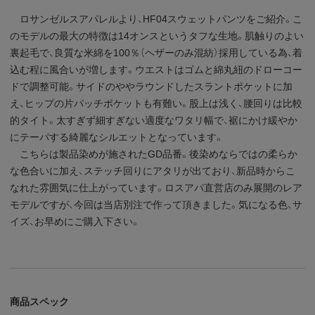
ロサンゼルスアパレルより、HF04スウェットパンツをご紹介。こ
のモデルの最大の特徴は14オンスというタフな生地。肌触りのよい
裏起毛で、良質な米綿を100％（ヘザーのみ混紡）採用している為、着
込む程に風合いが増します。ウエストはゴムと綿丸紐のドローコー
ドで調整可能。サイドのややラウンドしたスラントポケットに加
え、ヒップの片パッチポケットも有難い。股上は浅く、腰回りは比較
的タイト。太すぎず細すぎない適度なワタリ幅で、裾にかけ緩やか
にテーパする綺麗なシルエットとなっています。
こちらは製品染めが施されたGD品番。後染めならではの柔らか
な色合いに加え、ステッチ回りにアタリが出ており、新品時からこ
なれた雰囲気に仕上がっています。ロスアパ直営店のみ展開のレア
モデルですが、今回は当店別注で作って頂きました。気になる色、サ
イズ、お早めにご購入下さい。
商品スペック