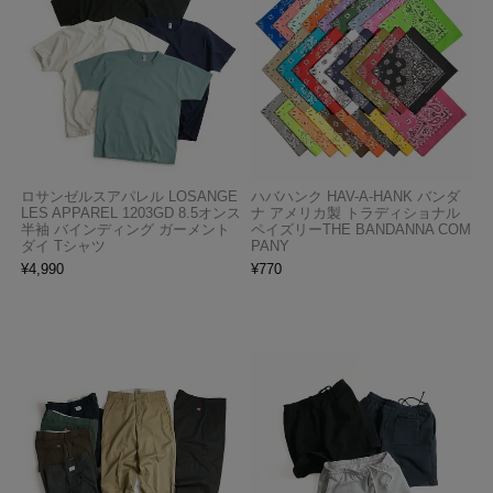
ロサンゼルスアパレル LOSANGE
ハバハンク HAV-A-HANK バンダ
LES APPAREL 1203GD 8.5オンス
ナ アメリカ製 トラディショナル
半袖 バインディング ガーメント
ペイズリーTHE BANDANNA COM
ダイ Tシャツ
PANY
¥
4,990
¥
770