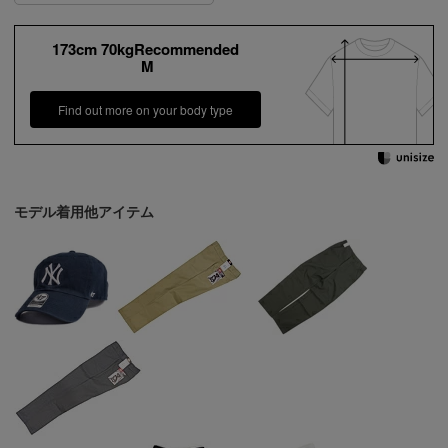
173cm 70kgRecommended
M
Find out more on your body type
モデル着用他アイテム