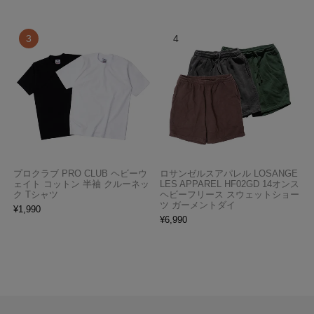
プロクラブ PRO CLUB ヘビーウ
ロサンゼルスアパレル LOSANGE
ェイト コットン 半袖 クルーネッ
LES APPAREL HF02GD 14オンス
ク Tシャツ
ヘビーフリース スウェットショー
ツ ガーメントダイ
¥
1,990
¥
6,990