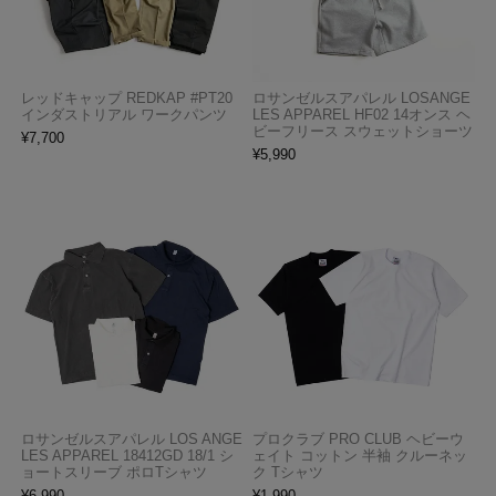
レッドキャップ REDKAP #PT20
ロサンゼルスアパレル LOSANGE
インダストリアル ワークパンツ
LES APPAREL HF02 14オンス ヘ
ビーフリース スウェットショーツ
¥
7,700
¥
5,990
ロサンゼルスアパレル LOS ANGE
プロクラブ PRO CLUB ヘビーウ
LES APPAREL 18412GD 18/1 シ
ェイト コットン 半袖 クルーネッ
ョートスリーブ ポロTシャツ
ク Tシャツ
¥
6,990
¥
1,990