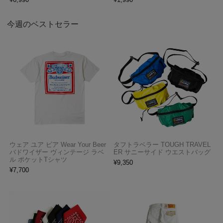
今週のベストセラー
ウェア ユア ビア Wear Your Beer
タフトラベラー TOUGH TRAVEL
バドワイザー ヴィンテージ ラベ
ER サニーサイド ウエストバッグ
ル ポケットTシャツ
¥
9,350
¥
7,700