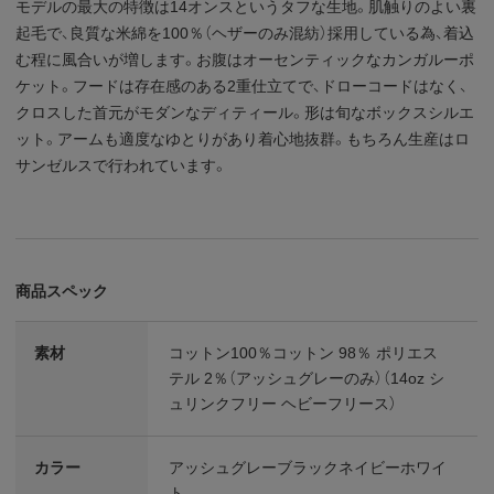
モデルの最大の特徴は14オンスというタフな生地。肌触りのよい裏
起毛で、良質な米綿を100％（ヘザーのみ混紡）採用している為、着込
む程に風合いが増します。お腹はオーセンティックなカンガルーポ
ケット。フードは存在感のある2重仕立てで、ドローコードはなく、
クロスした首元がモダンなディティール。形は旬なボックスシルエ
ット。アームも適度なゆとりがあり着心地抜群。もちろん生産はロ
サンゼルスで行われています。
商品スペック
素材
コットン100％コットン 98％ ポリエス
テル 2％（アッシュグレーのみ）（14oz シ
ュリンクフリー ヘビーフリース）
カラー
アッシュグレーブラックネイビーホワイ
ト