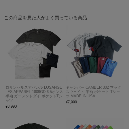
この商品を見た人がよく買っている商品
ロサンゼルスアパレル LOSANGE
キャンバー CAMBER 302 マック
LES APPAREL 1809GD 6.5オンス
スウェイト 半袖 ポケット Tシャ
半袖 ガーメントダイ ポケットTシ
ツ MADE IN USA
ャツ
¥
7,990
¥
3,990