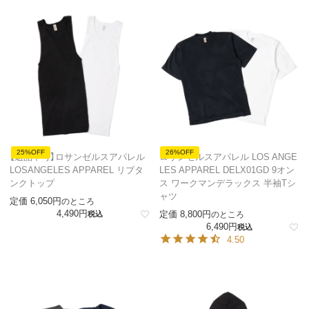
25%OFF
26%OFF
【返品不可】ロサンゼルスアパレル
ロサンゼルスアパレル LOS ANGE
LOSANGELES APPAREL リブタ
LES APPAREL DELX01GD 9オン
ンクトップ
ス ワークマンデラックス 半袖Tシ
ャツ
定価
6,050
のところ
4,490
定価
8,800
税込
のところ
6,490
税込
4.50