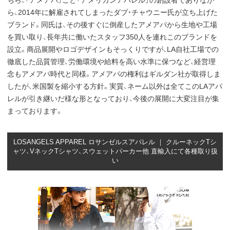
ちら、「アメアパ」こと「アメリカンアパレル」の創設者でありなが
ら、2014年に解雇されてしまったダブ・チャウニー氏が立ち上げた
ブランド。同氏は、その後すぐに倒産したアメアパから生地や工場
を買い取り、長年共に働いたスタッフ350人を連れこのブランドを
設立。商品展開やロゴデザインもそっくりですが、LA自社工場での
徹底した品質管理、労働環境や給料を高い水準に保つなど、経営理
念もアメアパ時代と同様。アメアパの権利はギルダン社が取得しま
したが、米国製を縮小する方針。実質、ネーム以外は全てこのLAアパ
レルが引き継いだ様な形となっており、今後の展開に大変注目が集
まっております。
LOSANGELS APPAREL ロサンゼルスアパレル ｜ クルーネックTシ
ャツ、VネックTシャツ、スウェットパーカー他 直輸入にて各種取り扱
い