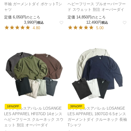
半袖 ガーメントダイ ポケットTシ
ヘビーフリース プルオーバーフー
ャツ
ド スウェット 別注 オーバーダイ
定価
6,050
定価
14,850
のところ
のところ
3,990
12,490
税込
税込
4.80
5.00
16%OFF
39%OFF
ロサンゼルスアパレル LOSANGE
ロサンゼルスアパレル LOSANGE
LES APPAREL HF07GD 14オンス
LES APPAREL 1807GD 6.5オンス
ヘビーフリース クルーネック スウ
ガーメントダイ クルーネック 長袖
ェット 別注 オーバーダイ
Tシャツ