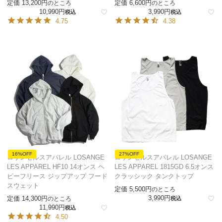
定価
13,200
定価
6,600
のところ
のところ
10,990
3,990
税込
税込
4.75
4.38
16%OFF
27%OFF
ロサンゼルスアパレル LOSANGE
ロサンゼルスアパレル LOSANGE
LES APPAREL HF10 14オンス ヘ
LES APPAREL 1815GD 6.5オンス
ビーフリース ジップアップ フード
クラッシック タンクトップ
スウェット
定価
5,500
のところ
3,990
定価
14,300
のところ
税込
11,990
税込
4.50