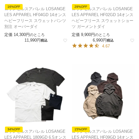
16%OFF
29%OFF
ロサンゼルスアパレル LOSANGE
ロサンゼルスアパレル LOSANGE
LES APPAREL HF04GD 14オンス
LES APPAREL HF02GD 14オンス
ヘビーフリース スウェットパンツ
ヘビーフリース スウェットショー
別注 オーバーダイ
ツ ガーメントダイ
定価
14,300
定価
9,900
のところ
のところ
11,990
6,990
税込
税込
4.67
34%OFF
15%OFF
ロサンゼルスアパレル LOSANGE
ロサンゼルスアパレル LOSANGE
LES APPAREL 1809GD 6.5オンス
LES APPAREL HF09GD 14オンス