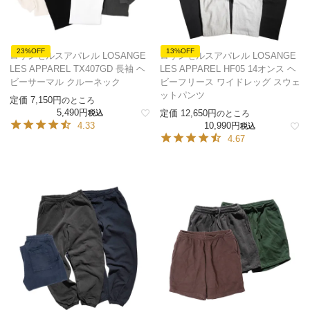
23%OFF
13%OFF
ロサンゼルスアパレル LOSANGE
ロサンゼルスアパレル LOSANGE
LES APPAREL TX407GD 長袖 ヘ
LES APPAREL HF05 14オンス ヘ
ビーサーマル クルーネック
ビーフリース ワイドレッグ スウェ
ットパンツ
定価
7,150
のところ
5,490
定価
12,650
税込
のところ
4.33
10,990
税込
4.67