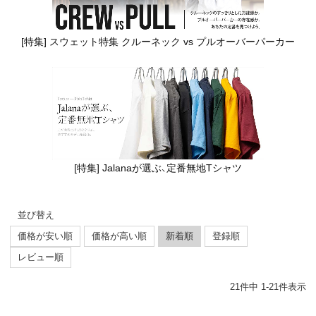
[特集] スウェット特集 クルーネック vs プルオーバーパーカー
[特集] Jalanaが選ぶ、定番無地Tシャツ
並び替え
価格が安い順
価格が高い順
新着順
登録順
レビュー順
21
件中
1
-
21
件表示