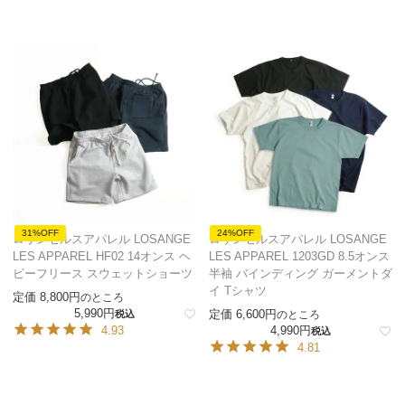
31%OFF
24%OFF
ロサンゼルスアパレル LOSANGE
ロサンゼルスアパレル LOSANGE
LES APPAREL HF02 14オンス ヘ
LES APPAREL 1203GD 8.5オンス
ビーフリース スウェットショーツ
半袖 バインディング ガーメントダ
イ Tシャツ
定価
8,800
のところ
5,990
定価
6,600
税込
のところ
4.93
4,990
税込
4.81