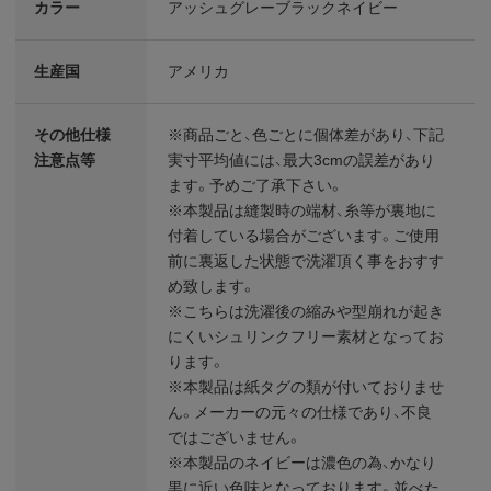
カラー
アッシュグレーブラックネイビー
生産国
アメリカ
その他仕様
※商品ごと、色ごとに個体差があり、下記
注意点等
実寸平均値には、最大3cmの誤差があり
ます。予めご了承下さい。
※本製品は縫製時の端材、糸等が裏地に
付着している場合がございます。ご使用
前に裏返した状態で洗濯頂く事をおすす
め致します。
※こちらは洗濯後の縮みや型崩れが起き
にくいシュリンクフリー素材となってお
ります。
※本製品は紙タグの類が付いておりませ
ん。メーカーの元々の仕様であり、不良
ではございません。
※本製品のネイビーは濃色の為、かなり
黒に近い色味となっております。並べた