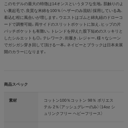
このモデルの最大の特徴は14オンスというタフな生地。肌触りのよ
い裏起毛で、良質な米綿を100％（ヘザーのみ混紡）採用している為、
着込む程に風合いが増します。ウエストはゴムと綿丸紐のドローコ
ードで調整可能。両サイドのスリットポケットに加え、ヒップの片
パッチポケットも有難い。トレンドを抑えた股下短めのスッキリと
したシルエットも◎。テレワーク、街履き、レジャー、様々なシーン
でガシガシ穿き回して頂ける一本。ネイビーとブラックは日本未展
開のカラーになります。
商品スペック
素材
コットン100％コットン 98％ ポリエス
テル 2％（アッシュグレーのみ）（14oz シ
ュリンクフリー ヘビーフリース）