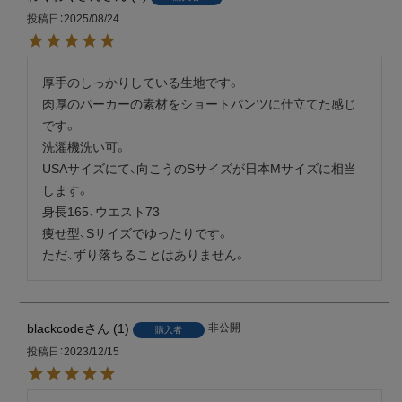
投稿日
2025/08/24
厚手のしっかりしている生地です。

肉厚のパーカーの素材をショートパンツに仕立てた感じ
です。

洗濯機洗い可。

USAサイズにて、向こうのSサイズが日本Мサイズに相当
します。

身長165、ウエスト73

痩せ型、Sサイズでゆったりです。

ただ、ずり落ちることはありません。
blackcode
1
非公開
購入者
投稿日
2023/12/15