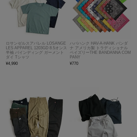
ロサンゼルスアパレル LOSANGE
ハバハンク HAV-A-HANK バンダ
LES APPAREL 1203GD 8.5オンス
ナ アメリカ製 トラディショナル
半袖 バインディング ガーメント
ペイズリーTHE BANDANNA COM
ダイ Tシャツ
PANY
¥
4,990
¥
770