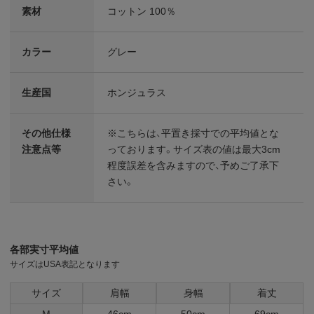
素材
コットン 100％
カラー
グレー
生産国
ホンジュラス
その他仕様
※こちらは、平置き採寸での平均値とな
注意点等
っております。サイズ表の値は最大3cm
程度誤差を含みますので、予めご了承下
さい。
各部実寸平均値
サイズはUSA表記となります
サイズ
肩幅
身幅
着丈
M
46cm
50cm
69cm