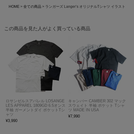
HOME
全ての商品
ランガーズ Langer’s オリジナルTシャツ イラスト
この商品を見た人がよく買っている商品
ロサンゼルスアパレル LOSANGE
キャンバー CAMBER 302 マック
LES APPAREL 1809GD 6.5オンス
スウェイト 半袖 ポケット Tシャ
半袖 ガーメントダイ ポケットTシ
ツ MADE IN USA
ャツ
¥
7,990
¥
3,990