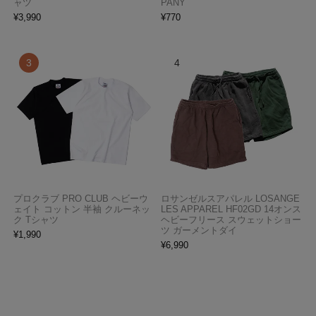
ャツ
PANY
¥
3,990
¥
770
プロクラブ PRO CLUB ヘビーウ
ロサンゼルスアパレル LOSANGE
ェイト コットン 半袖 クルーネッ
LES APPAREL HF02GD 14オンス
ク Tシャツ
ヘビーフリース スウェットショー
ツ ガーメントダイ
¥
1,990
¥
6,990