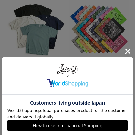
ロサンゼルスアパレル LOSANGE
ハバハンク HAV-A-HANK バンダ
LES APPAREL 1203GD 8.5オンス
ナ アメリカ製 トラディショナル
半袖 バインディング ガーメント
ペイズリーTHE BANDANNA COM
ダイ Tシャツ
PANY
¥
4,990
¥
770