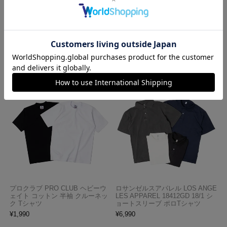
レッドキャップ REDKAP #PT20
ロサンゼルスアパレル LOSANGE
インダストリアル ワークパンツ
LES APPAREL HF02 14オンス ヘ
ビーフリース スウェットショーツ
¥
7,700
¥
5,990
プロクラブ PRO CLUB ヘビーウ
ロサンゼルスアパレル LOS ANGE
ェイト コットン 半袖 クルーネッ
LES APPAREL 18412GD 18/1 シ
ク Tシャツ
ョートスリーブ ポロTシャツ
¥
1,990
¥
6,990