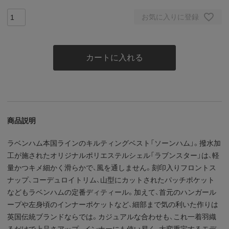
お気に入りに登録
カートに入れる
商品説明
ラベンハム本国ラインのキルティングベスト「ソーンハム」。撥水加
工が施されたオリジナルポリエステルシェル「ラブンスター」は、軽
量かつキメ細かく滑らかで、風を通しません。刻印入りフロントス
ナップ、コーデュロイトリム、山型にカットされたパッチポケット
などもラベンハムの定番ディティール。加えて、首元のハンガール
ープや左身頃のインナーポケットなど、細部まで気の利いた作りは
英国伝統ブランドならでは。カジュアルな合わせも、これ一着羽織
るだけで上品さアップ。インナーにも使い易く、大変重宝するモデ