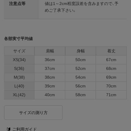
注意点等
値は1～2cm程度誤差を含みますので、予
めご了承下さい。
各部実寸平均値
サイズ
肩幅
身幅
着丈
XS(34)
36cm
50cm
67cm
S(36)
37cm
52cm
68cm
M(38)
38cm
54cm
69cm
L(40)
39cm
56cm
70cm
XL(42)
40cm
58cm
71cm
サイズの測り方
ご利用ガイド