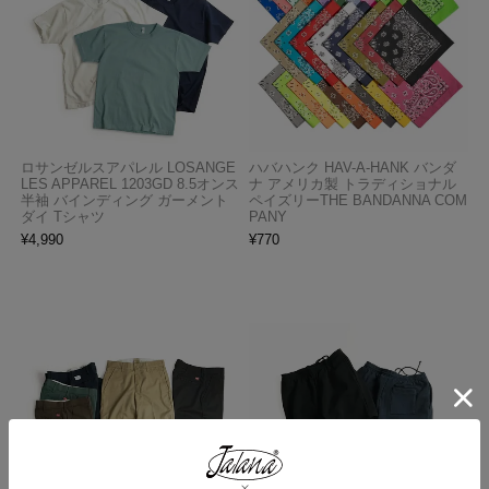
ロサンゼルスアパレル LOSANGE
ハバハンク HAV-A-HANK バンダ
LES APPAREL 1203GD 8.5オンス
ナ アメリカ製 トラディショナル
半袖 バインディング ガーメント
ペイズリーTHE BANDANNA COM
ダイ Tシャツ
PANY
¥
4,990
¥
770