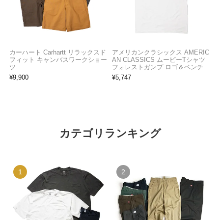
カーハート Carhartt リラックスド
アメリカンクラシックス AMERIC
フィット キャンバスワークショー
AN CLASSICS ムービーTシャツ
ツ
フォレストガンプ ロゴ＆ベンチ
¥
9,900
¥
5,747
カテゴリランキング