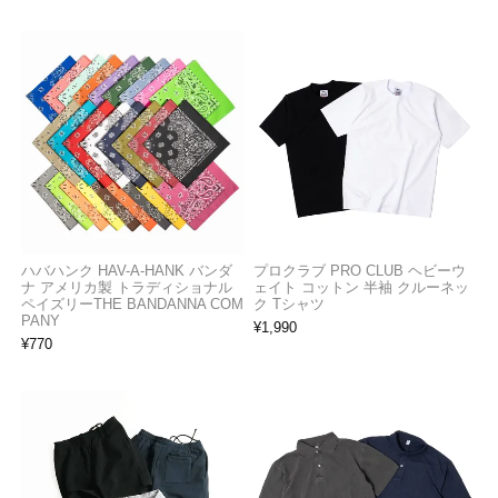
ハバハンク HAV-A-HANK バンダ
プロクラブ PRO CLUB ヘビーウ
ナ アメリカ製 トラディショナル
ェイト コットン 半袖 クルーネッ
ペイズリーTHE BANDANNA COM
ク Tシャツ
PANY
¥
1,990
¥
770