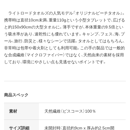
ライトロードタオルズの人気モデル「オリジナルビーチタオル」。
携帯時は直径10cm未満、重量110gという小型タブレットで、広げる
と約150x90cmの大型タオルに。薄手ですが、本体重量の9.5倍とい
う吸水率があり、速乾性にも優れています。キャンプ、フェス、海、プ
ール、旅行、防災と、様々なシーンで活躍。タオルとしてはもちろん、
非常時は包帯や着火剤としても利用可能。この手の製品では一般的
な合成繊維（マイクロファイバー）ではなく、天然由来の素材を採用
しており、環境にやさしい点も見逃せないポイントです。
商品スペック
素材
天然繊維（ビスコース）100％
サイズ詳細
未開封時：直径約9cm x 厚み約2.5cm開