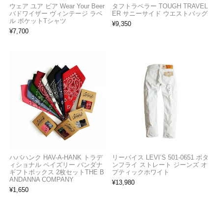
ウェア ユア ビア Wear Your Beer
タフトラベラー TOUGH TRAVEL
バドワイザー ヴィンテージ ラベ
ER サニーサイド ウエストバッグ
ル ポケットTシャツ
¥
9,350
¥
7,700
ハバハンク HAV-A-HANK トラデ
リーバイス LEVI’S 501-0651 ボタ
ィショナル ペイズリー バンダナ
ンフライ ストレート ジーンズ オ
ギフトボックス 2枚セットTHE B
プティックホワイト
ANDANNA COMPANY
¥
13,980
¥
1,650