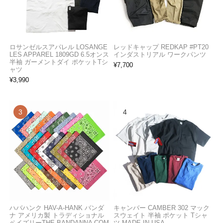
ロサンゼルスアパレル LOSANGE
レッドキャップ REDKAP #PT20
LES APPAREL 1809GD 6.5オンス
インダストリアル ワークパンツ
半袖 ガーメントダイ ポケットTシ
¥
7,700
ャツ
¥
3,990
ハバハンク HAV-A-HANK バンダ
キャンバー CAMBER 302 マック
ナ アメリカ製 トラディショナル
スウェイト 半袖 ポケット Tシャ
ペイズリーTHE BANDANNA COM
ツ MADE IN USA