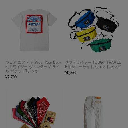
ウェア ユア ビア Wear Your Beer
タフトラベラー TOUGH TRAVEL
バドワイザー ヴィンテージ ラベ
ER サニーサイド ウエストバッグ
ル ポケットTシャツ
¥
9,350
¥
7,700