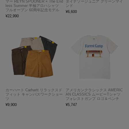
マー REYN SPOONER × The End
ダイナソージュニア グリーンマイ
less Summer 半袖アロハシャツ
ンド
フルオープン 60周年記念モデル
¥
6,600
¥
22,990
カーハート Carhartt リラックスド
アメリカンクラシックス AMERIC
フィット キャンバスワークショー
AN CLASSICS ムービーTシャツ
ツ
フォレストガンプ ロゴ＆ベンチ
¥
9,900
¥
5,747