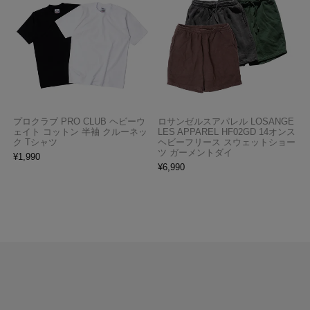
プロクラブ PRO CLUB ヘビーウ
ロサンゼルスアパレル LOSANGE
ェイト コットン 半袖 クルーネッ
LES APPAREL HF02GD 14オンス
ク Tシャツ
ヘビーフリース スウェットショー
ツ ガーメントダイ
¥
1,990
¥
6,990