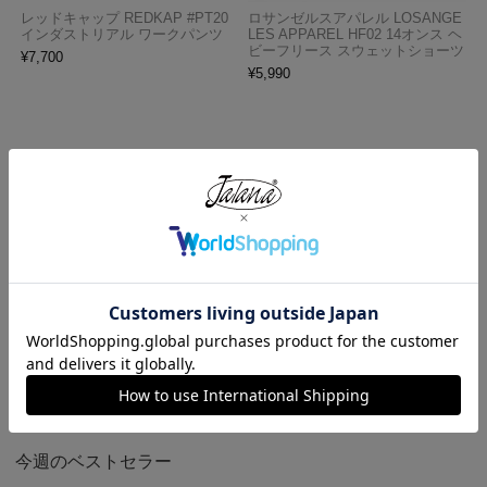
レッドキャップ REDKAP #PT20
ロサンゼルスアパレル LOSANGE
インダストリアル ワークパンツ
LES APPAREL HF02 14オンス ヘ
ビーフリース スウェットショーツ
¥
7,700
¥
5,990
ロサンゼルスアパレル LOS ANGE
プロクラブ PRO CLUB ヘビーウ
LES APPAREL 18412GD 18/1 シ
ェイト コットン 半袖 クルーネッ
ョートスリーブ ポロTシャツ
ク Tシャツ
¥
6,990
¥
1,990
今週のベストセラー