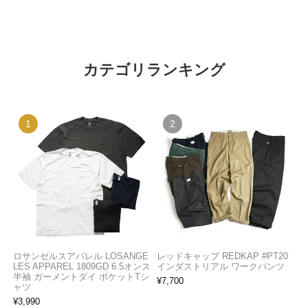
カテゴリランキング
ロサンゼルスアパレル LOSANGE
レッドキャップ REDKAP #PT20
LES APPAREL 1809GD 6.5オンス
インダストリアル ワークパンツ
半袖 ガーメントダイ ポケットTシ
¥
7,700
ャツ
¥
3,990