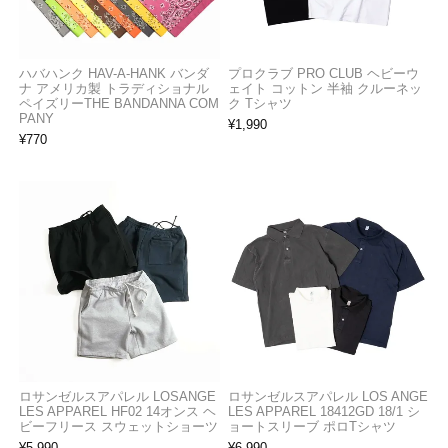
ハバハンク HAV-A-HANK バンダ
プロクラブ PRO CLUB ヘビーウ
ナ アメリカ製 トラディショナル
ェイト コットン 半袖 クルーネッ
ペイズリーTHE BANDANNA COM
ク Tシャツ
PANY
¥
1,990
¥
770
ロサンゼルスアパレル LOSANGE
ロサンゼルスアパレル LOS ANGE
LES APPAREL HF02 14オンス ヘ
LES APPAREL 18412GD 18/1 シ
ビーフリース スウェットショーツ
ョートスリーブ ポロTシャツ
¥
5,990
¥
6,990