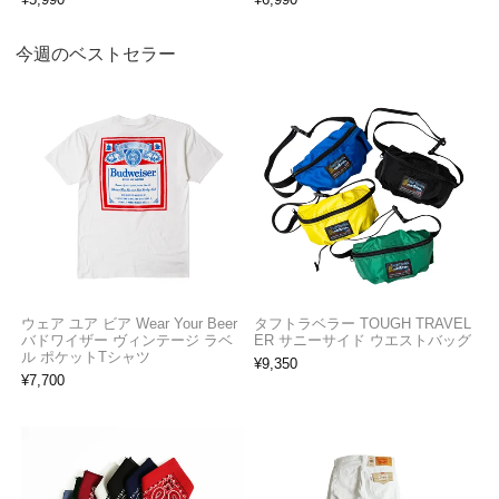
今週のベストセラー
ウェア ユア ビア Wear Your Beer
タフトラベラー TOUGH TRAVEL
バドワイザー ヴィンテージ ラベ
ER サニーサイド ウエストバッグ
ル ポケットTシャツ
¥
9,350
¥
7,700