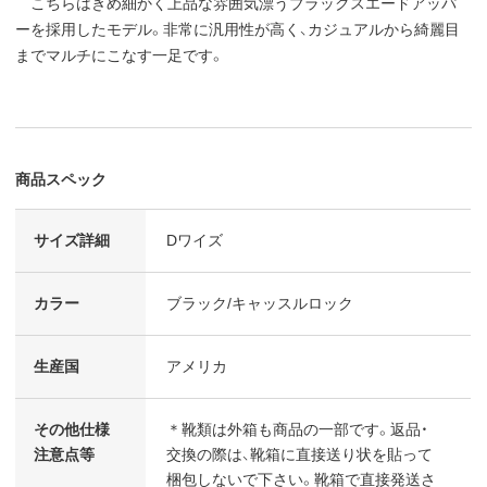
こちらはきめ細かく上品な雰囲気漂うブラックスエードアッパ
ーを採用したモデル。非常に汎用性が高く、カジュアルから綺麗目
までマルチにこなす一足です。
商品スペック
サイズ詳細
Dワイズ
カラー
ブラック/キャッスルロック
生産国
アメリカ
その他仕様
＊靴類は外箱も商品の一部です。返品・
注意点等
交換の際は、靴箱に直接送り状を貼って
梱包しないで下さい。靴箱で直接発送さ