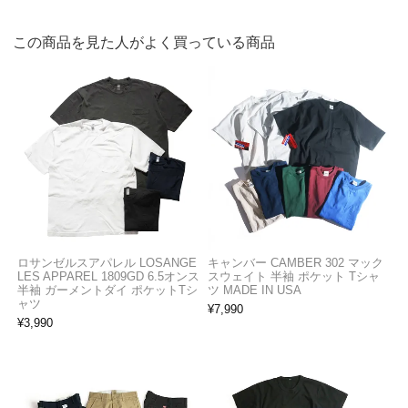
この商品を見た人がよく買っている商品
ロサンゼルスアパレル LOSANGE
キャンバー CAMBER 302 マック
LES APPAREL 1809GD 6.5オンス
スウェイト 半袖 ポケット Tシャ
半袖 ガーメントダイ ポケットTシ
ツ MADE IN USA
ャツ
¥
7,990
¥
3,990