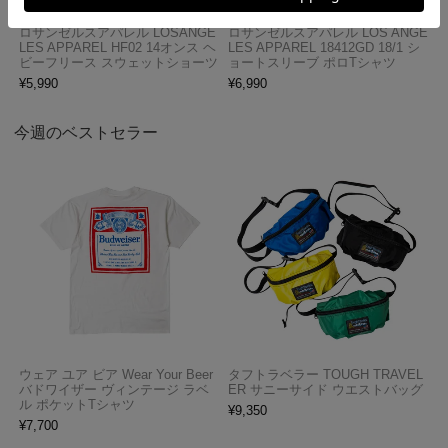
ロサンゼルスアパレル LOSANGE
ロサンゼルスアパレル LOS ANGE
LES APPAREL HF02 14オンス ヘ
LES APPAREL 18412GD 18/1 シ
ビーフリース スウェットショーツ
ョートスリーブ ポロTシャツ
¥
5,990
¥
6,990
今週のベストセラー
ウェア ユア ビア Wear Your Beer
タフトラベラー TOUGH TRAVEL
バドワイザー ヴィンテージ ラベ
ER サニーサイド ウエストバッグ
ル ポケットTシャツ
¥
9,350
¥
7,700