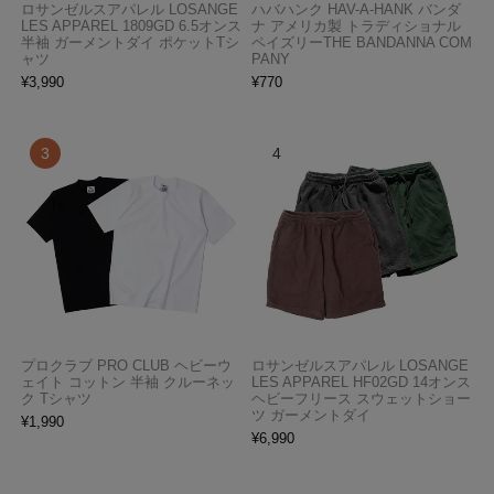
ロサンゼルスアパレル LOSANGE
ハバハンク HAV-A-HANK バンダ
LES APPAREL 1809GD 6.5オンス
ナ アメリカ製 トラディショナル
半袖 ガーメントダイ ポケットTシ
ペイズリーTHE BANDANNA COM
ャツ
PANY
¥
3,990
¥
770
プロクラブ PRO CLUB ヘビーウ
ロサンゼルスアパレル LOSANGE
ェイト コットン 半袖 クルーネッ
LES APPAREL HF02GD 14オンス
ク Tシャツ
ヘビーフリース スウェットショー
ツ ガーメントダイ
¥
1,990
¥
6,990