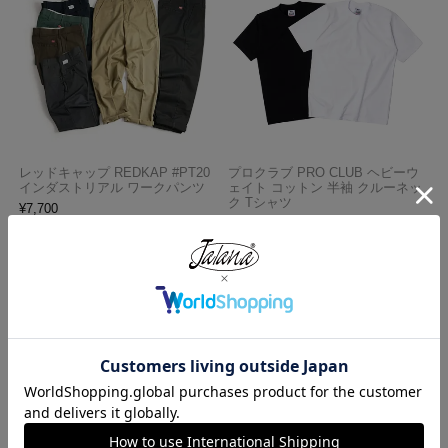
レッドキャップ REDKAP #PT20
プロクラブ PRO CLUB ヘビーウ
インダストリアル ワークパンツ
ェイト コットン 半袖 クルーネッ
ク Tシャツ
¥
7,700
¥
1,990