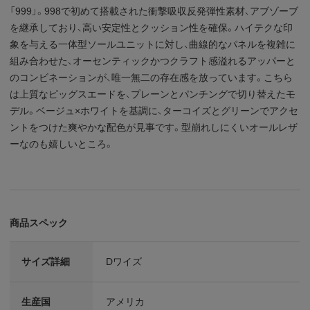
「999」。998で初めて搭載された衝撃吸収反発弾性素材、アブゾーブ
を継承しており、高い安定性とクッション性を確保。ハイテクな印
象を与える一体型ソールユニットに対し、曲線的なパネルを複雑に
組み合わせた、オーセンティックかつクラフト感溢れるアッパーと
のコンビネーションが、唯一無二の存在感を放っています。こちら
は上質なピッグスエードを、プレーンとパンチングで切り替えたモ
デル。ベージュ×ホワイトを基調に、ターコイズとグリーンでアクセ
ントをつけた爽やかな配色が見事です。型崩れしにくいオールレザ
ーなのも嬉しいところ。
商品スペック
サイズ詳細
Dワイズ
生産国
アメリカ