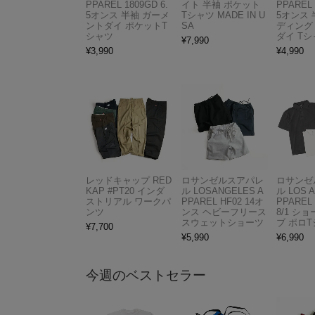
PPAREL 1809GD 6.
イト 半袖 ポケット
PPAREL 
5オンス 半袖 ガーメ
Tシャツ MADE IN U
5オンス 
ントダイ ポケットT
SA
ディング
シャツ
ダイ Tシ
¥
7,990
¥
3,990
¥
4,990
レッドキャップ RED
ロサンゼルスアパレ
ロサンゼ
KAP #PT20 インダ
ル LOSANGELES A
ル LOS 
ストリアル ワークパ
PPAREL HF02 14オ
PPAREL 
ンツ
ンス ヘビーフリース
8/1 シ
スウェットショーツ
ブ ポロ
¥
7,700
¥
5,990
¥
6,990
今週のベストセラー