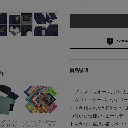
173cm 
商品説明
品
プリズンブルースより、囚
ニムペインターパンツ。ベー
ットが施された5ポケット、
つ付いた仕様。ヘビーなデニ
ルスアパレ
ハバハンク HAV-A-H
トもかなり重厚。各リベット
NGELES A
ANK バンダナ アメ