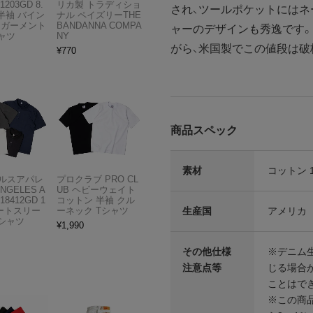
1203GD 8.
リカ製 トラディショ
され、ツールポケットにはネ
半袖 バイン
ナル ペイズリーTHE
 ガーメント
BANDANNA COMPA
ャーのデザインも秀逸です
ャツ
NY
がら、米国製でこの値段は破
¥
770
商品スペック
素材
コットン 1
ルスアパレ
プロクラブ PRO CL
ANGELES A
UB ヘビーウェイト
18412GD 1
コットン 半袖 クル
生産国
アメリカ
ョートスリー
ーネック Tシャツ
Tシャツ
¥
1,990
その他仕様
※デニム
注意点等
じる場合
ことはで
※この商