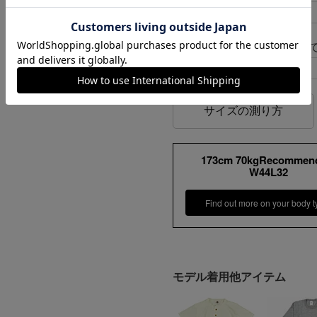
ンプ ロゴ＆ベンチ
46
122cm
¥
5,747
レングスは全サイズ32inch
ベルトループ幅
サイズの測り方
173cm 70kgRecommen
W44L32
Find out more on your body t
モデル着用他アイテム