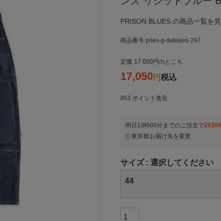
ンズ リジッドブルー BI
PRISON BLUES の商品一覧を
商品番号
pries-g-dekwjes-297
定価
17,050
のところ
17,050
税込
853
ポイント進呈
明日
13時00分
までのご注文で
2026/
東京都
お届け先を変更
サイズ
選択してください
44