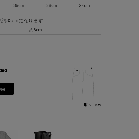
36cm
38cm
24cm
で約83cmになります
約6cm
ded
ype