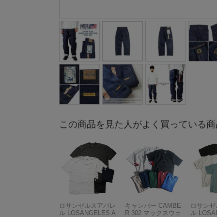
この商品を見た人がよく買っている商
ロサンゼルスアパレ
キャンバー CAMBE
ロサンゼ
ル LOSANGELES A
R 302 マックスウェ
ル LOSA