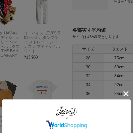
ら3～4％
各部実寸平均値
 HAV-A-H
リーバイス LEVI’S 5
サイズはUSA表記となります
トラディショナ
01-0651 ボタンフラ
ズリー バン
イ ストレート ジー
フトボックス
ンズ オプティックホ
サイズ
ウエスト
THE BAN
ワイト
COMPANY
¥
13,980
28
75cm
30
80cm
32
84cm
34
92cm
36
94cm
38
100cm
40
104cm
Carhartt
アメリカンクラシッ
42
110cm
スドフィッ
クス AMERICAN CL
ンバスワーク
ASSICS ムービーT
44
116cm
シャツ フォレストガ