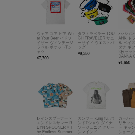
ウェア ユア ビア We
タフトラベラー TOU
ハバハンク
ar Your Beer バドワ
GH TRAVELER サニ
ANK 
イザー ヴィンテージ
ーサイド ウエストバ
ル ペイ
ラベル ポケットTシ
ッグ
ダナ ギ
ャツ
2枚セット
¥
9,350
DANNA 
¥
7,700
¥
1,650
レインスプーナー ×
カンフー kung fu. バ
カーハート 
エンドレスサマー R
ンドTシャツ ダイナ
リラック
EYN SPOONER × T
ソージュニア グリー
ト キャ
he Endless Summer
ンマインド
ショーツ