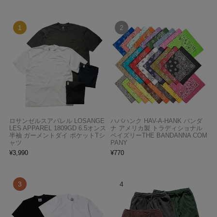
ロサンゼルスアパレル LOSANGE
ハバハンク HAV-A-HANK バンダ
LES APPAREL 1809GD 6.5オンス
ナ アメリカ製 トラディショナル
半袖 ガーメントダイ ポケットTシ
ペイズリーTHE BANDANNA COM
ャツ
PANY
¥
3,990
¥
770