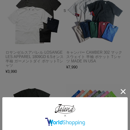
HOME
MADE IN USA
プリズンブルース PRISON BLUES ダブルニーワークジーンズ リジッ
ドオリーブ BIG SIZE
ロサンゼルスアパレル LOSANGE
キャンバー CAMBER 302 マック
LES APPAREL 1809GD 6.5オンス
スウェイト 半袖 ポケット Tシャ
半袖 ガーメントダイ ポケットTシ
ツ MADE IN USA
ャツ
¥
7,990
¥
3,990