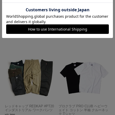
ロサンゼルスアパレル LOSANGE
ハバハンク HAV-A-HANK バンダ
LES APPAREL 1203GD 8.5オンス
ナ アメリカ製 トラディショナル
半袖 バインディング ガーメント
ペイズリーTHE BANDANNA COM
ダイ Tシャツ
PANY
¥
4,990
¥
770
レッドキャップ REDKAP #PT20
プロクラブ PRO CLUB ヘビーウ
インダストリアル ワークパンツ
ェイト コットン 半袖 クルーネッ
ク Tシャツ