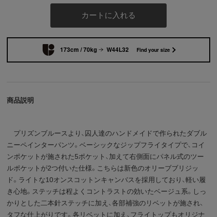
カートに入れる
173cm / 70kg
W44L32
Find your size
商品説明
プリズンブルースより、囚人達のハンドメイドで作られたダブル
ニーペインターパンツ。ベーシックなジップフライタイプで、コイ
ンポケットが施された5ポケット、加えて右側面にパネル式のツー
ルポケットが2つ付いた仕様。こちらは新色のオリーブブリジッ
ド。ライトな10オンスコットンキャンバスを採用しており、軽い履
き心地。ステッチは程よくコントラストの効いたベージュ系。しっ
かりとした二本針ステッチに加え、各部補強のリベットが施され、
タフな仕上がりです。各リベットに加え、フライトップもオリジナ