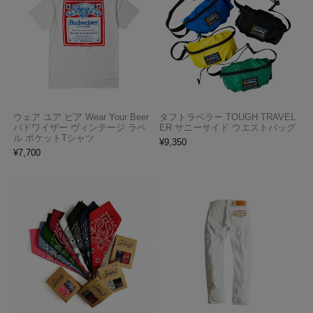
ウェア ユア ビア Wear Your Beer
タフトラベラー TOUGH TRAVEL
バドワイザー ヴィンテージ ラベ
ER サニーサイド ウエストバッグ
ル ポケットTシャツ
¥
9,350
¥
7,700