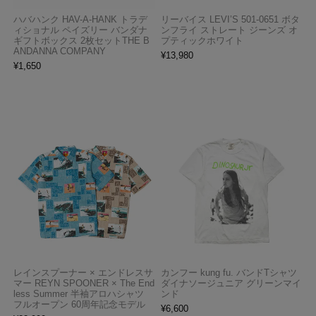
ハバハンク HAV-A-HANK トラデ
リーバイス LEVI’S 501-0651 ボタ
ィショナル ペイズリー バンダナ
ンフライ ストレート ジーンズ オ
ギフトボックス 2枚セットTHE B
プティックホワイト
ANDANNA COMPANY
¥
13,980
¥
1,650
レインスプーナー × エンドレスサ
カンフー kung fu. バンドTシャツ
マー REYN SPOONER × The End
ダイナソージュニア グリーンマイ
less Summer 半袖アロハシャツ
ンド
フルオープン 60周年記念モデル
¥
6,600