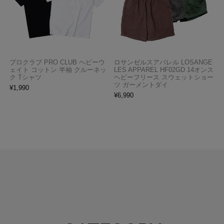
プロクラブ PRO CLUB ヘビーウ
ロサンゼルスアパレル LOSANGE
ェイト コットン 半袖 クルーネッ
LES APPAREL HF02GD 14オンス
ク Tシャツ
ヘビーフリース スウェットショー
ツ ガーメントダイ
¥
1,990
¥
6,990