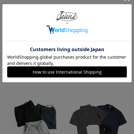
レッドキャップ REDKAP #PT20
プロクラブ PRO CLUB ヘビーウ
インダストリアル ワークパンツ
ェイト コットン 半袖 クルーネッ
ク Tシャツ
¥
7,700
¥
1,990