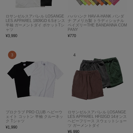
ロサンゼルスアパレル LOSANGE
ハバハンク HAV-A-HANK バンダ
LES APPAREL 1809GD 6.5オンス
ナ アメリカ製 トラディショナル
半袖 ガーメントダイ ポケットTシ
ペイズリーTHE BANDANNA COM
ャツ
PANY
¥
3,990
¥
770
プロクラブ PRO CLUB ヘビーウ
ロサンゼルスアパレル LOSANGE
ェイト コットン 半袖 クルーネッ
LES APPAREL HF02GD 14オンス
ク Tシャツ
ヘビーフリース スウェットショー
ツ ガーメントダイ
¥
1,990
¥
6,990