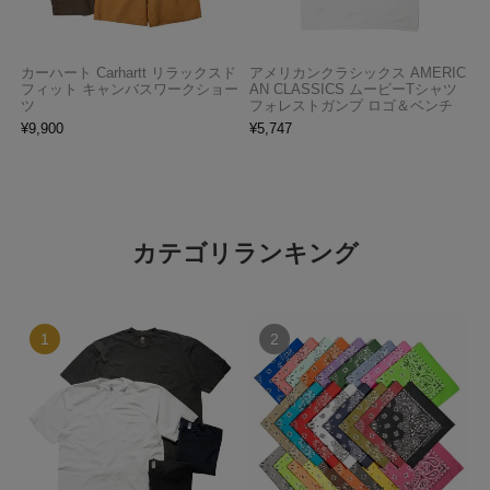
カーハート Carhartt リラックスド
アメリカンクラシックス AMERIC
フィット キャンバスワークショー
AN CLASSICS ムービーTシャツ
ツ
フォレストガンプ ロゴ＆ベンチ
¥
9,900
¥
5,747
カテゴリランキング