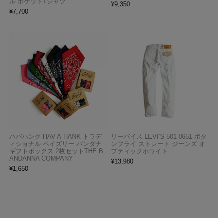
ル ポケットTシャツ
¥
9,350
¥
7,700
ハバハンク HAV-A-HANK トラデ
リーバイス LEVI’S 501-0651 ボタ
ィショナル ペイズリー バンダナ
ンフライ ストレート ジーンズ オ
ギフトボックス 2枚セットTHE B
プティックホワイト
ANDANNA COMPANY
¥
13,980
¥
1,650