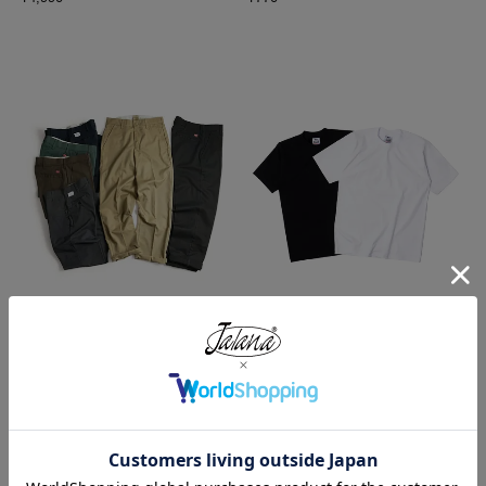
レッドキャップ REDKAP #PT20
プロクラブ PRO CLUB ヘビーウ
インダストリアル ワークパンツ
ェイト コットン 半袖 クルーネッ
ク Tシャツ
¥
7,700
¥
1,990