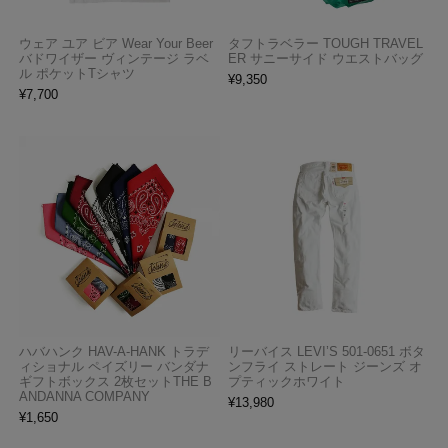
ウェア ユア ビア Wear Your Beer
タフトラベラー TOUGH TRAVEL
バドワイザー ヴィンテージ ラベ
ER サニーサイド ウエストバッグ
ル ポケットTシャツ
¥
9,350
¥
7,700
ハバハンク HAV-A-HANK トラデ
リーバイス LEVI’S 501-0651 ボタ
ィショナル ペイズリー バンダナ
ンフライ ストレート ジーンズ オ
ギフトボックス 2枚セットTHE B
プティックホワイト
ANDANNA COMPANY
¥
13,980
¥
1,650