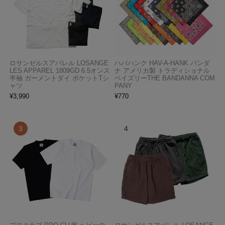
ロサンゼルスアパレル LOSANGE
ハバハンク HAV-A-HANK バンダ
LES APPAREL 1809GD 6.5オンス
ナ アメリカ製 トラディショナル
半袖 ガーメントダイ ポケットTシ
ペイズリーTHE BANDANNA COM
ャツ
PANY
¥
3,990
¥
770