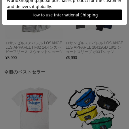
ロサンゼルスアパレル LOSANGE
ロサンゼルスアパレル LOS ANGE
LES APPAREL HF02 14オンス ヘ
LES APPAREL 18412GD 18/1 シ
ビーフリース スウェットショーツ
ョートスリーブ ポロTシャツ
¥
5,990
¥
6,990
今週のベストセラー