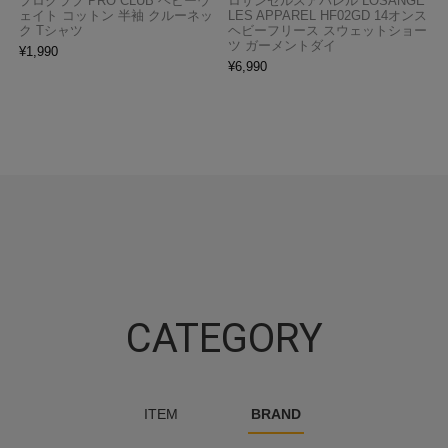
プロクラブ PRO CLUB ヘビーウ
ロサンゼルスアパレル LOSANGE
ェイト コットン 半袖 クルーネッ
LES APPAREL HF02GD 14オンス
ク Tシャツ
ヘビーフリース スウェットショー
ツ ガーメントダイ
¥
1,990
¥
6,990
CATEGORY
ITEM
BRAND