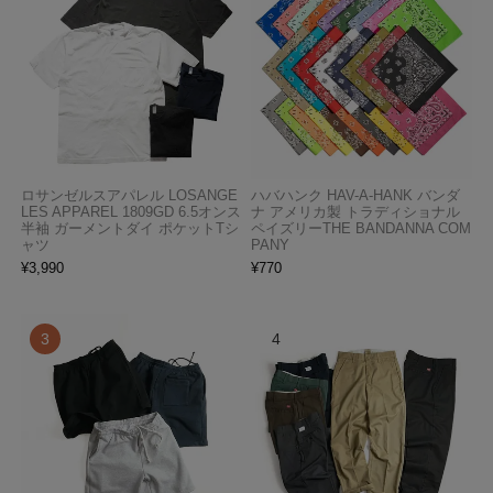
ロサンゼルスアパレル LOSANGE
ハバハンク HAV-A-HANK バンダ
LES APPAREL 1809GD 6.5オンス
ナ アメリカ製 トラディショナル
半袖 ガーメントダイ ポケットTシ
ペイズリーTHE BANDANNA COM
ャツ
PANY
¥
3,990
¥
770