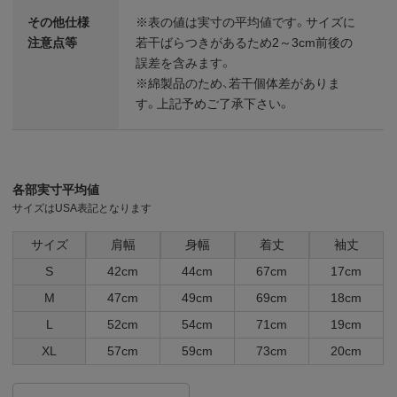
その他仕様
※表の値は実寸の平均値です。サイズに
注意点等
若干ばらつきがあるため2～3cm前後の
誤差を含みます。
※綿製品のため、若干個体差がありま
す。上記予めご了承下さい。
各部実寸平均値
サイズはUSA表記となります
サイズ
肩幅
身幅
着丈
袖丈
S
42cm
44cm
67cm
17cm
M
47cm
49cm
69cm
18cm
L
52cm
54cm
71cm
19cm
XL
57cm
59cm
73cm
20cm