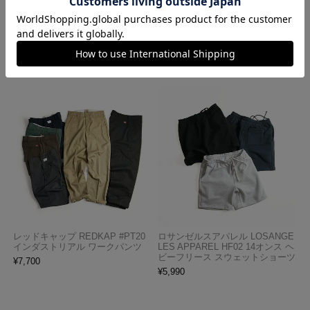
半袖 バインディング ガーメント
ペイズリーTHE BANDANNA COM
ダイ Tシャツ
PANY
¥
4,990
¥
770
レッドキャップ REDKAP #PT20
ロサンゼルスアパレル LOSANGE
インダストリアル ワークパンツ
LES APPAREL HF02 14オンス ヘ
ビーフリース スウェットショーツ
¥
7,700
¥
5,990