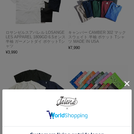
ロサンゼルスアパレル LOSANGE
キャンバー CAMBER 302 マック
LES APPAREL 1809GD 6.5オンス
スウェイト 半袖 ポケット Tシャ
半袖 ガーメントダイ ポケットTシ
ツ MADE IN USA
ャツ
¥
7,990
¥
3,990
ロサンゼルスアパレル LOSANGE
ハバハンク HAV-A-HANK バンダ
LES APPAREL 1203GD 8.5オンス
ナ アメリカ製 トラディショナル