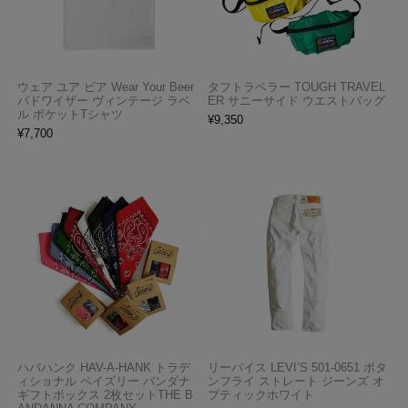
ウェア ユア ビア Wear Your Beer
タフトラベラー TOUGH TRAVEL
バドワイザー ヴィンテージ ラベ
ER サニーサイド ウエストバッグ
ル ポケットTシャツ
¥
9,350
¥
7,700
ハバハンク HAV-A-HANK トラデ
リーバイス LEVI’S 501-0651 ボタ
ィショナル ペイズリー バンダナ
ンフライ ストレート ジーンズ オ
ギフトボックス 2枚セットTHE B
プティックホワイト