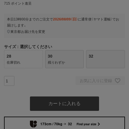
715
ポイント進呈
本日
13時00分
までのご注文で
2026/08/09（日）
に
通常便（ヤマト運輸）
でお
届けします。
東京都
お届け先を変更
サイズ
選択してください
28
30
32
在庫切れ
残りわずか
お気に入りに登録
カートに入れる
173cm / 70kg
32
Find your size