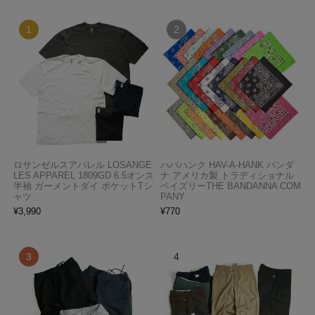
ロサンゼルスアパレル LOSANGE
ハバハンク HAV-A-HANK バンダ
LES APPAREL 1809GD 6.5オンス
ナ アメリカ製 トラディショナル
半袖 ガーメントダイ ポケットTシ
ペイズリーTHE BANDANNA COM
ャツ
PANY
¥
3,990
¥
770