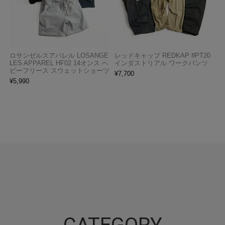
ロサンゼルスアパレル LOSANGE
レッドキャップ REDKAP #PT20
LES APPAREL HF02 14オンス ヘ
インダストリアル ワークパンツ
ビーフリース スウェットショーツ
¥
7,700
¥
5,990