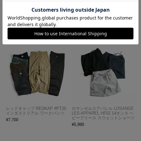
LES APPAREL 1203GD 8.5オンス
ナ アメリカ製 トラディショナル
半袖 バインディング ガーメント
ペイズリーTHE BANDANNA COM
ダイ Tシャツ
PANY
¥
4,990
¥
770
レッドキャップ REDKAP #PT20
ロサンゼルスアパレル LOSANGE
インダストリアル ワークパンツ
LES APPAREL HF02 14オンス ヘ
ビーフリース スウェットショーツ
¥
7,700
¥
5,990