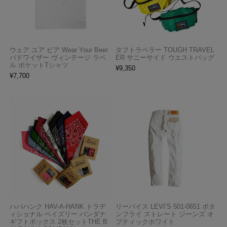
ウェア ユア ビア Wear Your Beer
タフトラベラー TOUGH TRAVEL
バドワイザー ヴィンテージ ラベ
ER サニーサイド ウエストバッグ
ル ポケットTシャツ
¥
9,350
¥
7,700
ハバハンク HAV-A-HANK トラデ
リーバイス LEVI’S 501-0651 ボタ
ィショナル ペイズリー バンダナ
ンフライ ストレート ジーンズ オ
ギフトボックス 2枚セットTHE B
プティックホワイト