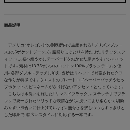
商品説明
アメリカ・オレゴン州の刑務所内で生産される「プリズンブルー
ス」の5ポケットジーンズ。腰回りにゆとりを持たせたリラックスフ
ィットに、裾へ緩やかにテーパードを効かせた穿きやすいシルエッ
トです。素材は13.75オンスのコットン100%ブラックデニムを使
用。各部ダブルステッチに加え、要所はリベットで補強されたタフ
な作りが特徴です。ウエストのプレートロゴペーパーパッチやヒッ
プポケットのピスネームがさりげないアクセントとなっています。
こちらは水洗いを施した「リンスドブラック」。ステッチまでブラ
ックで統一されたソリッドな表情ながら、洗いにより柔らかく馴染
みやすい風合いに仕上げています。無骨さを残しつつもすっきりと
した印象で、幅広いスタイルに対応する一本です。