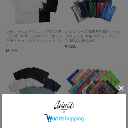
ロサンゼルスアパレル LOSANGE
キャンバー CAMBER 302 マック
LES APPAREL 1809GD 6.5オンス
スウェイト 半袖 ポケット Tシャ
半袖 ガーメントダイ ポケットTシ
ツ MADE IN USA
ャツ
¥
7,990
¥
3,990
ロサンゼルスアパレル LOSANGE
ハバハンク HAV-A-HANK バンダ