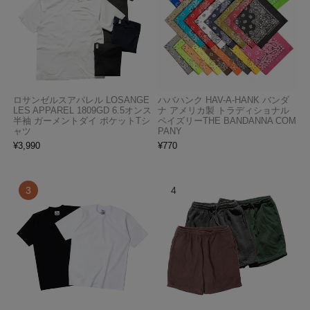
ロサンゼルスアパレル LOSANGE
ハバハンク HAV-A-HANK バンダ
LES APPAREL 1809GD 6.5オンス
ナ アメリカ製 トラディショナル
半袖 ガーメントダイ ポケットTシ
ペイズリーTHE BANDANNA COM
ャツ
PANY
¥
3,990
¥
770