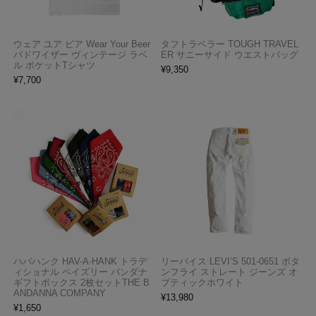
ウェア ユア ビア Wear Your Beer
タフトラベラー TOUGH TRAVEL
バドワイザー ヴィンテージ ラベ
ER サニーサイド ウエストバッグ
ル ポケットTシャツ
¥
9,350
¥
7,700
ハバハンク HAV-A-HANK トラデ
リーバイス LEVI’S 501-0651 ボタ
ィショナル ペイズリー バンダナ
ンフライ ストレート ジーンズ オ
ギフトボックス 2枚セットTHE B
プティックホワイト
ANDANNA COMPANY
¥
13,980
¥
1,650