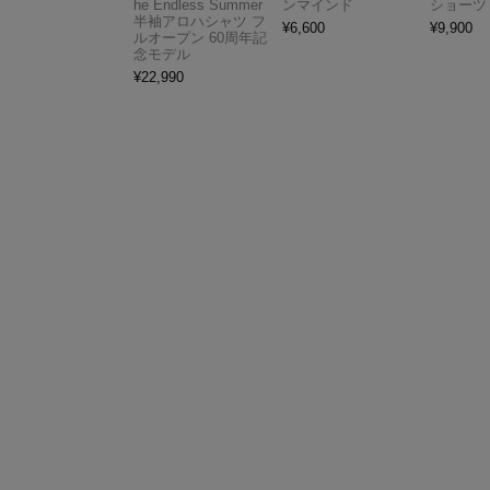
he Endless Summer
ンマインド
ショーツ
半袖アロハシャツ フ
¥
6,600
¥
9,900
ルオープン 60周年記
念モデル
¥
22,990