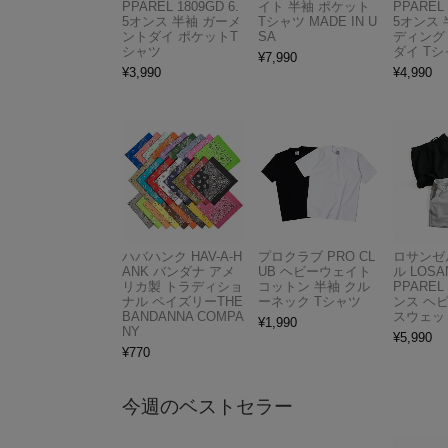
PPAREL 1809GD 6.
イト 半袖 ポケット
PPAREL 
5オンス 半袖 ガーメ
Tシャツ MADE IN U
5オンス 
ントダイ ポケットT
SA
ディング
シャツ
ダイ Tシ
¥
7,990
¥
3,990
¥
4,990
ハバハンク HAV-A-H
プロクラブ PRO CL
ロサンゼ
ANK バンダナ アメ
UB ヘビーウェイト
ル LOSA
リカ製 トラディショ
コットン 半袖 クル
PPAREL 
ナル ペイズリーTHE
ーネック Tシャツ
ンス ヘ
BANDANNA COMPA
スウェッ
¥
1,990
NY
¥
5,990
¥
770
今週のベストセラー