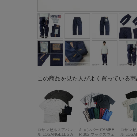
この商品を見た人がよく買っている商
ロサンゼルスアパレ
キャンバー CAMBE
ロサンゼ
ル LOSANGELES A
R 302 マックスウェ
ル LOSA