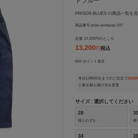
ドブルー
PRISON BLUES の商品一覧を
商品番号
pries-workjeas-297
定価
13,200
のところ
13,200
税込
660
ポイント進呈
本日
13時00分
までのご注文で
2026/
東京都
お届け先を変更
サイズ
選択してください
28
3
残りわずか
残
34
3