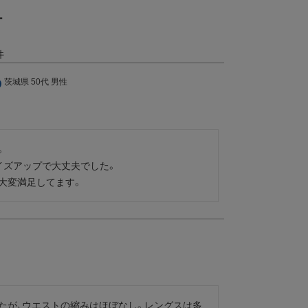
ー
茨城県
50代
男性


ズアップで大丈夫でした。

大変満足してます。　
たが、ウエストの縮みはほぼなし。レングスは多