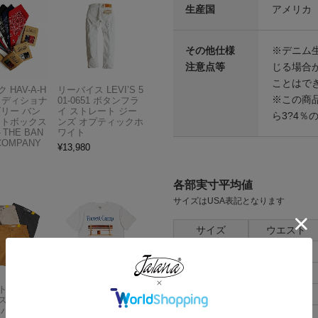
生産国
アメリカ
その他仕様
※デニム
注意点等
じる場合
ことはで
 HAV-A-H
リーバイス LEVI’S 5
※この商
トラディショナ
01-0651 ボタンフラ
ズリー バン
イ ストレート ジー
ら3?4％
フトボックス
ンズ オプティックホ
THE BAN
ワイト
COMPANY
¥
13,980
各部実寸平均値
サイズはUSA表記となります
サイズ
ウエスト
28
75cm
30
80cm
Carhartt
アメリカンクラシッ
32
84cm
スドフィッ
クス AMERICAN CL
ンバスワーク
ASSICS ムービーT
34
92cm