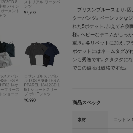
1203GD 8.
ストリアル ワークパ
半袖 バイン
ンツ
プリズンブルースより、囚
 ガーメント
¥
7,700
ャツ
ターパンツ。ベーシックなジ
れた5ポケット、加えて右側
様。ヘビーなデニムがしっか
重厚。各リベットに加え、フ
ポケットにはネームタグが
ンも秀逸です。クタクタにな
でこの値段は破格ですね。
ルスアパレ
ロサンゼルスアパレ
NGELES A
ル LOS ANGELES A
HF02 14オ
PPAREL 18412GD 1
ビーフリース
8/1 ショートスリー
トショーツ
ブ ポロTシャツ
¥
6,990
商品スペック
素材
コットン 1