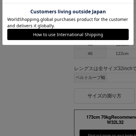
シャツ フォレストガ
ンプ ロゴ＆ベンチ
36
94cm
¥
5,747
38
100cm
40
104cm
42
110cm
44
116cm
46
122cm
レングスは全サイズ32inch
ベルトループ幅
サイズの測り方
173cm 70kgRecommen
W32L32
Find out more on your body t