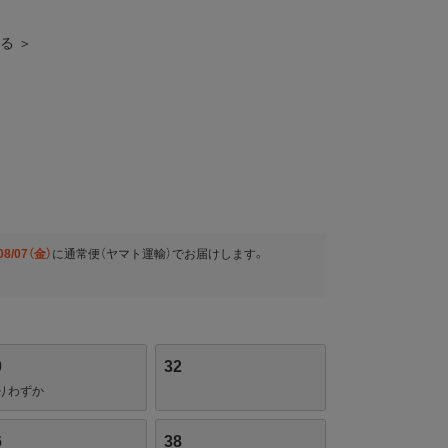
見る ＞
08/07（金）
に
通常便（ヤマト運輸）
でお届けします。
0
32
りわずか
6
38