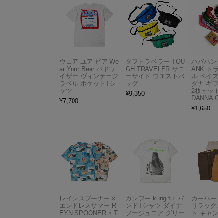
ウェア ユア ビア We
タフトラベラー TOU
ハバハンク
ar Your Beer バドワ
GH TRAVELER サニ
ANK 
イザー ヴィンテージ
ーサイド ウエストバ
ル ペイ
ラベル ポケットTシ
ッグ
ダナ ギ
ャツ
2枚セット
¥
9,350
DANNA 
¥
7,700
¥
1,650
レインスプーナー ×
カンフー kung fu. バ
カーハート 
エンドレスサマー R
ンドTシャツ ダイナ
リラック
EYN SPOONER × T
ソージュニア グリー
ト キャ