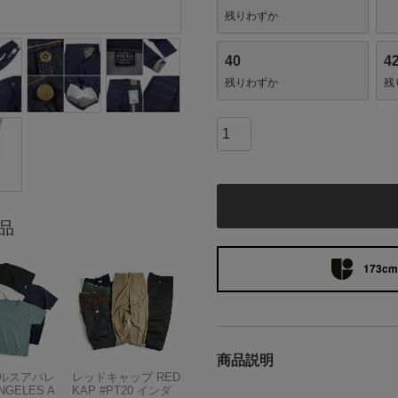
残りわずか
40
4
残りわずか
残
品
173cm 
商品説明
ルスアパレ
レッドキャップ RED
NGELES A
KAP #PT20 インダ