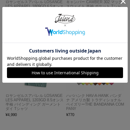
ロサンゼルスアパレル LOSANGE
キャンバー CAMBER 302 マック
LES APPAREL 1809GD 6.5オンス
スウェイト 半袖 ポケット Tシャ
半袖 ガーメントダイ ポケットTシ
ツ MADE IN USA
ャツ
¥
7,990
¥
3,990
ロサンゼルスアパレル LOSANGE
ハバハンク HAV-A-HANK バンダ
LES APPAREL 1203GD 8.5オンス
ナ アメリカ製 トラディショナル
半袖 バインディング ガーメント
ペイズリーTHE BANDANNA COM
ダイ Tシャツ
PANY
¥
4,990
¥
770