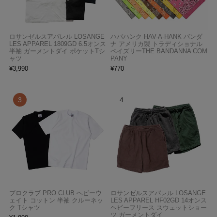
ロサンゼルスアパレル LOSANGE
ハバハンク HAV-A-HANK バンダ
LES APPAREL 1809GD 6.5オンス
ナ アメリカ製 トラディショナル
半袖 ガーメントダイ ポケットTシ
ペイズリーTHE BANDANNA COM
ャツ
PANY
¥
3,990
¥
770
プロクラブ PRO CLUB ヘビーウ
ロサンゼルスアパレル LOSANGE
ェイト コットン 半袖 クルーネッ
LES APPAREL HF02GD 14オンス
ク Tシャツ
ヘビーフリース スウェットショー
ツ ガーメントダイ