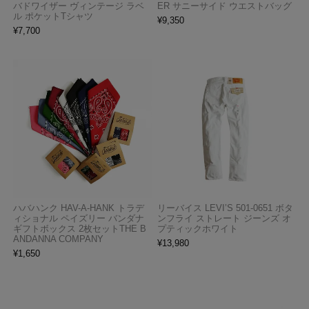
バドワイザー ヴィンテージ ラベ
ER サニーサイド ウエストバッグ
ル ポケットTシャツ
¥
9,350
¥
7,700
ハバハンク HAV-A-HANK トラデ
リーバイス LEVI’S 501-0651 ボタ
ィショナル ペイズリー バンダナ
ンフライ ストレート ジーンズ オ
ギフトボックス 2枚セットTHE B
プティックホワイト
ANDANNA COMPANY
¥
13,980
¥
1,650