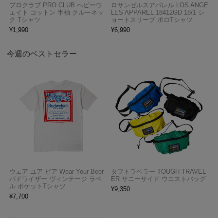
プロクラブ PRO CLUB ヘビーウ
ロサンゼルスアパレル LOS ANGE
ェイト コットン 半袖 クルーネッ
LES APPAREL 18412GD 18/1 シ
ク Tシャツ
ョートスリーブ ポロTシャツ
¥
1,990
¥
6,990
今週のベストセラー
ウェア ユア ビア Wear Your Beer
タフトラベラー TOUGH TRAVEL
バドワイザー ヴィンテージ ラベ
ER サニーサイド ウエストバッグ
ル ポケットTシャツ
¥
9,350
¥
7,700