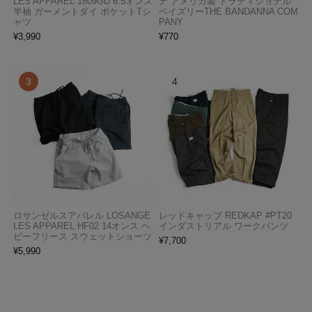
LES APPAREL 1809GD 6.5オンス
ナ アメリカ製 トラディショナル
半袖 ガーメントダイ ポケットTシ
ペイズリーTHE BANDANNA COM
ャツ
PANY
¥
3,990
¥
770
ロサンゼルスアパレル LOSANGE
レッドキャップ REDKAP #PT20
LES APPAREL HF02 14オンス ヘ
インダストリアル ワークパンツ
ビーフリース スウェットショーツ
¥
7,700
¥
5,990