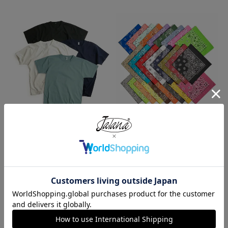
ロサンゼルスアパレル LOSANGE
ハバハンク HAV-A-HANK バンダ
LES APPAREL 1203GD 8.5オンス
ナ アメリカ製 トラディショナル
半袖 バインディング ガーメント
ペイズリーTHE BANDANNA COM
ダイ Tシャツ
PANY
¥
4,990
¥
770