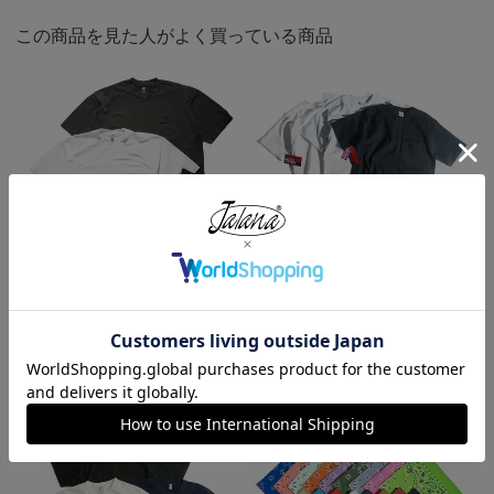
この商品を見た人がよく買っている商品
ロサンゼルスアパレル LOSANGE
キャンバー CAMBER 302 マック
LES APPAREL 1809GD 6.5オンス
スウェイト 半袖 ポケット Tシャ
半袖 ガーメントダイ ポケットTシ
ツ MADE IN USA
ャツ
¥
7,990
¥
3,990