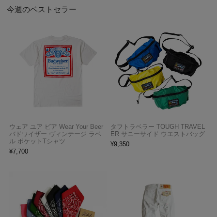
今週のベストセラー
ウェア ユア ビア Wear Your Beer
タフトラベラー TOUGH TRAVEL
バドワイザー ヴィンテージ ラベ
ER サニーサイド ウエストバッグ
ル ポケットTシャツ
¥
9,350
¥
7,700