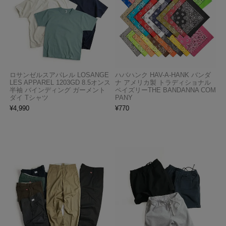
ロサンゼルスアパレル LOSANGE
ハバハンク HAV-A-HANK バンダ
LES APPAREL 1203GD 8.5オンス
ナ アメリカ製 トラディショナル
半袖 バインディング ガーメント
ペイズリーTHE BANDANNA COM
ダイ Tシャツ
PANY
¥
4,990
¥
770