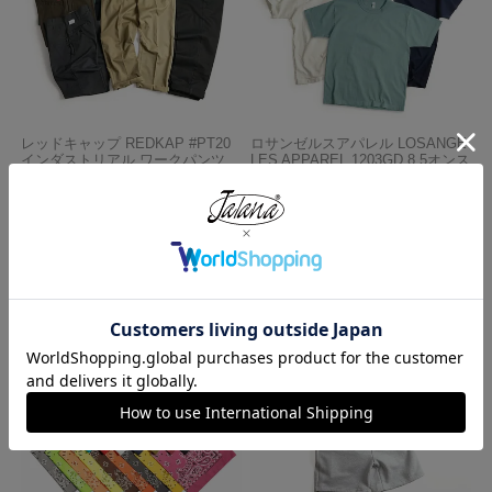
レッドキャップ REDKAP #PT20
ロサンゼルスアパレル LOSANGE
インダストリアル ワークパンツ
LES APPAREL 1203GD 8.5オンス
半袖 バインディング ガーメント
¥
7,700
ダイ Tシャツ
¥
4,990