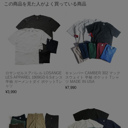
この商品を見た人がよく買っている商品
ロサンゼルスアパレル LOSANGE
キャンバー CAMBER 302 マック
LES APPAREL 1809GD 6.5オンス
スウェイト 半袖 ポケット Tシャ
半袖 ガーメントダイ ポケットTシ
ツ MADE IN USA
ャツ
¥
7,990
¥
3,990