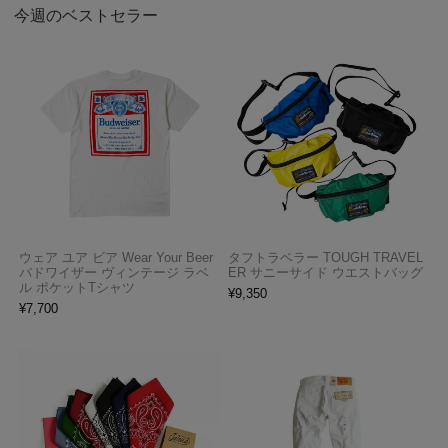
今週のベストセラー
ウェア ユア ビア Wear Your Beer
タフトラベラー TOUGH TRAVEL
バドワイザー ヴィンテージ ラベ
ER サニーサイド ウエストバッグ
ル ポケットTシャツ
¥
9,350
¥
7,700