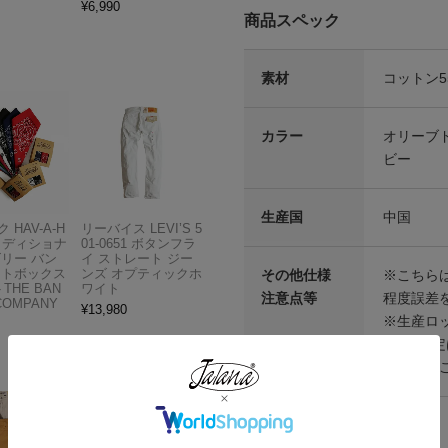
¥
6,990
商品スペック
素材
コットン5
カラー
オリーブド
ビー
生産国
中国
 HAV-A-H
リーバイス LEVI’S 5
トラディショナ
01-0651 ボタンフラ
ズリー バン
イ ストレート ジー
フトボックス
ンズ オプティックホ
その他仕様
※こちら
THE BAN
ワイト
注意点等
程度誤差
COMPANY
¥
13,980
※生産ロ
が、ご指
上記予め