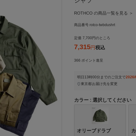
シャツ
ROTHCO の商品一覧を見る ＞
商品番号
rotco-twbdushrt
定価
7,700
のところ
7,315
税込
366
ポイント進呈
明日
13時00分
までのご注文で
2026/
東京都
お届け先を変更
カラー
選択してください
オリーブドラブ