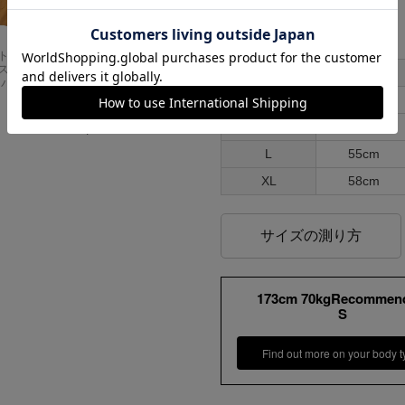
各部実寸平均値
サイズはUSA表記となります
Carhartt
アメリカンクラシッ
スドフィッ
クス AMERICAN CL
サイズ
肩幅
ンバスワーク
ASSICS ムービーT
シャツ フォレストガ
S
49cm
ンプ ロゴ＆ベンチ
M
52cm
¥
5,747
L
55cm
XL
58cm
サイズの測り方
173cm 70kgRecommen
S
Find out more on your body t