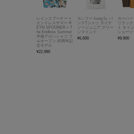
レインスプーナー ×
カンフー kung fu. バ
カーハート 
エンドレスサマー R
ンドTシャツ ダイナ
リラック
EYN SPOONER × T
ソージュニア グリー
ト キャ
he Endless Summer
ンマインド
ショーツ
半袖アロハシャツ フ
¥
6,600
¥
9,900
ルオープン 60周年記
念モデル
¥
22,990