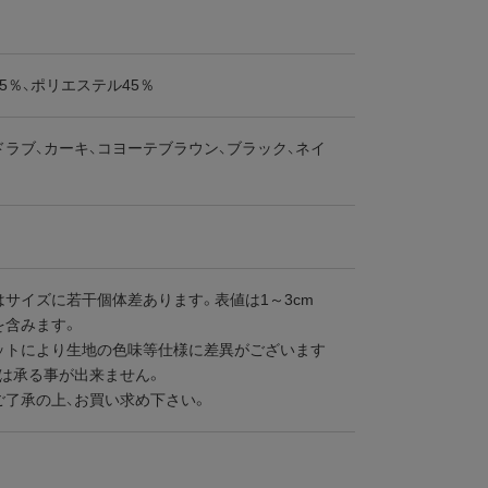
5％、ポリエステル45％
ラブ、カーキ、コヨーテブラウン、ブラック、ネイ
はサイズに若干個体差あります。表値は1～3cm
を含みます。
ットにより生地の色味等仕様に差異がございます
定は承る事が出来ません。
ご了承の上、お買い求め下さい。