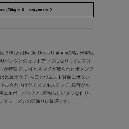
cm / 70kg
S
Find your size
UとはBattle Dress Uniformの略。米軍戦
DUパンツとのセットアップになります。フロ
トが特徴で、いずれもマチが取られたボタンフ
は比翼仕立て、袖口とウエスト背面にボタン
ネル合わせは全てダブルステッチ、負荷がか
用エルボーパッチと、軍物らしいタフな作り。
ッドシーズンの羽織りに最適です。