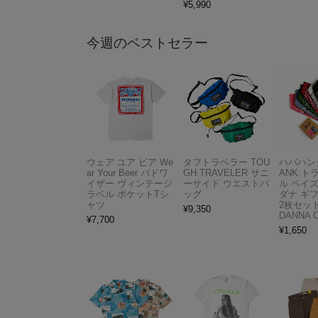
¥
5,990
今週のベストセラー
ウェア ユア ビア We
タフトラベラー TOU
ハバハンク
ar Your Beer バドワ
GH TRAVELER サニ
ANK 
イザー ヴィンテージ
ーサイド ウエストバ
ル ペイ
ラベル ポケットTシ
ッグ
ダナ ギ
ャツ
2枚セット
¥
9,350
DANNA 
¥
7,700
¥
1,650