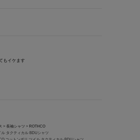
てもイケます
ス
長袖シャツ
ROTHCO
イル タクティカル BDUシャツ
HCO コットンポリ ツイル タクティカル BDUシャツ