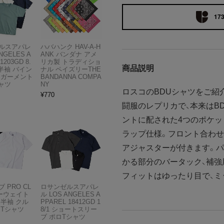
173
ルスアパレ
ハバハンク HAV-A-H
NGELES A
ANK バンダナ アメ
1203GD 8.
リカ製 トラディショ
商品説明
半袖 バイン
ナル ペイズリーTHE
 ガーメント
BANDANNA COMPA
ャツ
NY
ロスコのBDUシャツをご紹介。BD
¥
770
闘服のレプリカで、本来はB
ントに配された4つのポケッ
ラップ仕様。フロント合わせ
アジャスターが付きます。パ
かる部分のバータック、補強
フィットはゆったり目で、ミ
 PRO CL
ロサンゼルスアパレ
ビーウェイト
ル LOS ANGELES A
 半袖 クル
PPAREL 18412GD 1
 Tシャツ
8/1 ショートスリー
ブ ポロTシャツ