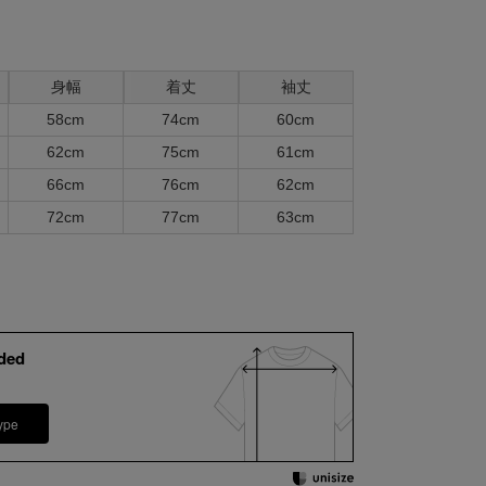
身幅
着丈
袖丈
58cm
74cm
60cm
62cm
75cm
61cm
66cm
76cm
62cm
72cm
77cm
63cm
ded
ype