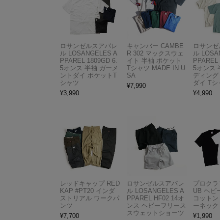
ロサンゼルスアパレ
キャンバー CAMBE
ロサンゼ
ル LOSANGELES A
R 302 マックスウェ
ル LOSA
PPAREL 1809GD 6.
イト 半袖 ポケット
PPAREL 
5オンス 半袖 ガーメ
Tシャツ MADE IN U
5オンス 
ントダイ ポケットT
SA
ディング
シャツ
ダイ Tシ
¥
7,990
¥
3,990
¥
4,990
レッドキャップ RED
ロサンゼルスアパレ
プロクラブ
KAP #PT20 インダ
ル LOSANGELES A
UB ヘ
ストリアル ワークパ
PPAREL HF02 14オ
コットン
ンツ
ンス ヘビーフリース
ーネック
スウェットショーツ
¥
7,700
¥
1,990