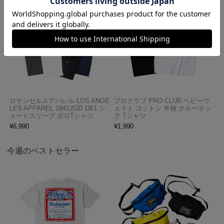
ロサンゼルスアパレル LOS ANGE
プロクラブ PRO CLUB ヘビーウ
LES APPAREL 18412GD 18/1 シ
ェイト コットン 半袖 クルーネッ
ョートスリーブ ポロTシャツ
ク Tシャツ
¥
6,990
¥
1,990
今週のベストセラー