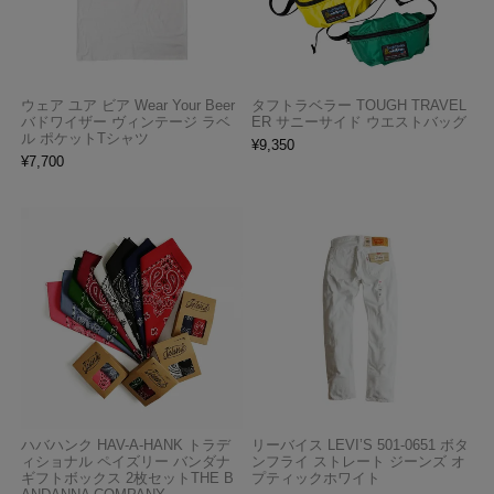
ウェア ユア ビア Wear Your Beer
タフトラベラー TOUGH TRAVEL
バドワイザー ヴィンテージ ラベ
ER サニーサイド ウエストバッグ
ル ポケットTシャツ
¥
9,350
¥
7,700
ハバハンク HAV-A-HANK トラデ
リーバイス LEVI’S 501-0651 ボタ
ィショナル ペイズリー バンダナ
ンフライ ストレート ジーンズ オ
ギフトボックス 2枚セットTHE B
プティックホワイト