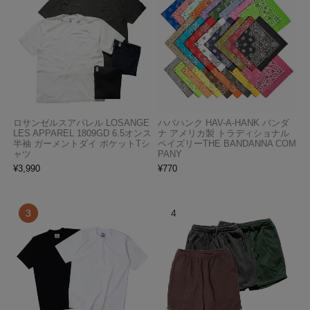
ロサンゼルスアパレル LOSANGE
ハバハンク HAV-A-HANK バンダ
LES APPAREL 1809GD 6.5オンス
ナ アメリカ製 トラディショナル
半袖 ガーメントダイ ポケットTシ
ペイズリーTHE BANDANNA COM
ャツ
PANY
¥
3,990
¥
770