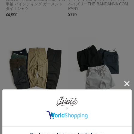
半袖 バインディング ガーメント
ペイズリーTHE BANDANNA COM
ダイ Tシャツ
PANY
¥
4,990
¥
770
レッドキャップ REDKAP #PT20
ロサンゼルスアパレル LOSANGE
インダストリアル ワークパンツ
LES APPAREL HF02 14オンス ヘ
ビーフリース スウェットショーツ
¥
7,700
¥
5,990