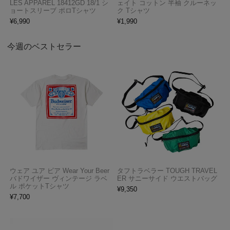
LES APPAREL 18412GD 18/1 シ
ェイト コットン 半袖 クルーネッ
ョートスリーブ ポロTシャツ
ク Tシャツ
¥
6,990
¥
1,990
今週のベストセラー
ウェア ユア ビア Wear Your Beer
タフトラベラー TOUGH TRAVEL
バドワイザー ヴィンテージ ラベ
ER サニーサイド ウエストバッグ
ル ポケットTシャツ
¥
9,350
¥
7,700