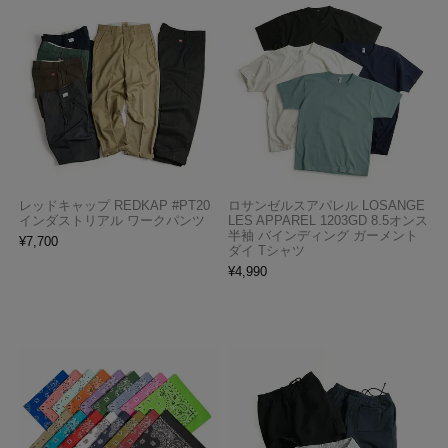
レッドキャップ REDKAP #PT20
ロサンゼルスアパレル LOSANGE
インダストリアル ワークパンツ
LES APPAREL 1203GD 8.5オンス
半袖 バインディング ガーメント
¥
7,700
ダイ Tシャツ
¥
4,990