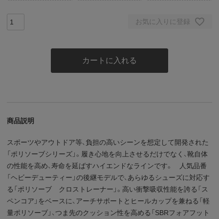
お気に入りに登録
カートに入れる
商品説明
スポーツやアウトドア等、負担の高いシーンを想定して開発された
「ポリソーブシリーズ」。履き心地を向上させるだけでなく、靴自体
の性能を高め、寿命を延ばすハイエンドなラインです。 人気品番
「ヘビーデューティー」の後継モデルで、あらゆるシューズに対応す
る「ポリソーブ クロストレーナー」。高い衝撃吸収性能を誇る「ス
ペンコア」をベースに、アーチサポートとヒールカップを兼ねる「軽
量ポリソーブ」、つま先のクッション性を高める「SBRフォアフット