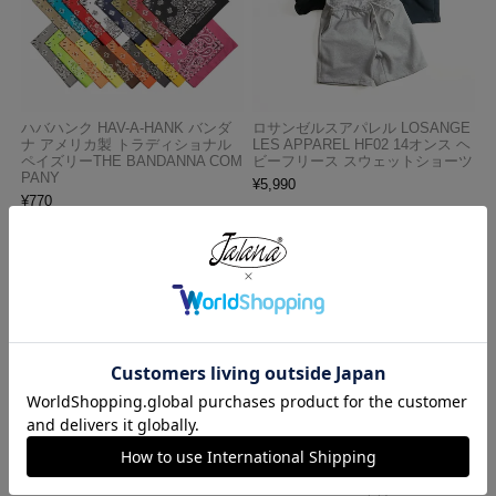
ハバハンク HAV-A-HANK バンダ
ロサンゼルスアパレル LOSANGE
ナ アメリカ製 トラディショナル
LES APPAREL HF02 14オンス ヘ
ペイズリーTHE BANDANNA COM
ビーフリース スウェットショーツ
PANY
¥
5,990
¥
770
ロサンゼルスアパレル LOS ANGE
プロクラブ PRO CLUB ヘビーウ