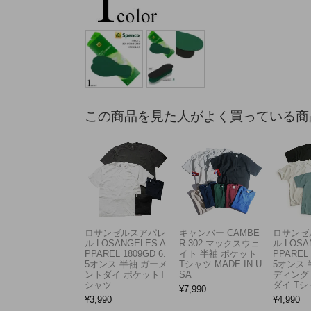
この商品を見た人がよく買っている商
ロサンゼルスアパレ
キャンバー CAMBE
ロサンゼ
ル LOSANGELES A
R 302 マックスウェ
ル LOSA
PPAREL 1809GD 6.
イト 半袖 ポケット
PPAREL 
5オンス 半袖 ガーメ
Tシャツ MADE IN U
5オンス 
ントダイ ポケットT
SA
ディング
シャツ
ダイ Tシ
¥
7,990
¥
3,990
¥
4,990