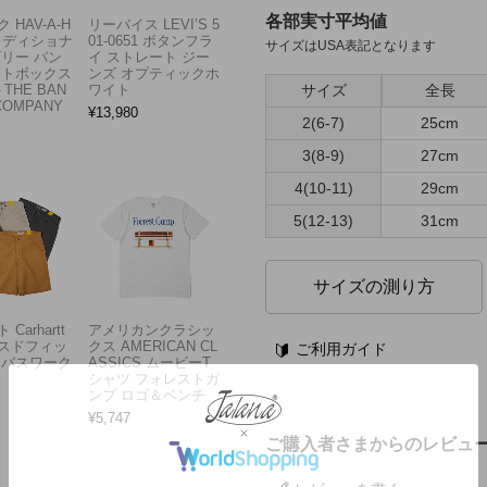
各部実寸平均値
 HAV-A-H
リーバイス LEVI’S 5
トラディショナ
01-0651 ボタンフラ
サイズはUSA表記となります
ズリー バン
イ ストレート ジー
フトボックス
ンズ オプティックホ
サイズ
全長
THE BAN
ワイト
COMPANY
¥
13,980
2(6-7)
25cm
3(8-9)
27cm
4(10-11)
29cm
5(12-13)
31cm
サイズの測り方
Carhartt
アメリカンクラシッ
スドフィッ
クス AMERICAN CL
ご利用ガイド
ンバスワーク
ASSICS ムービーT
シャツ フォレストガ
ンプ ロゴ＆ベンチ
¥
5,747
ご購入者さまからのレビュ