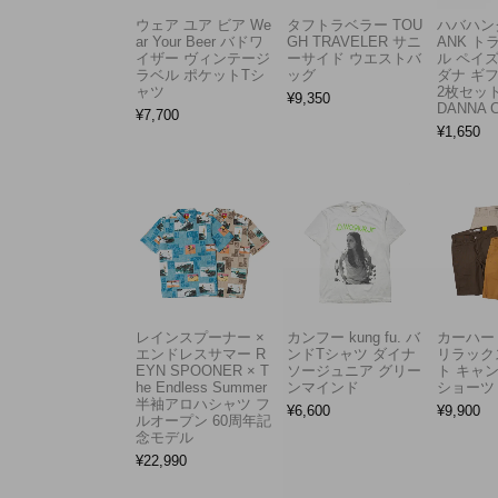
ウェア ユア ビア We
タフトラベラー TOU
ハバハンク
ar Your Beer バドワ
GH TRAVELER サニ
ANK 
イザー ヴィンテージ
ーサイド ウエストバ
ル ペイ
ラベル ポケットTシ
ッグ
ダナ ギ
ャツ
2枚セット
¥
9,350
DANNA 
¥
7,700
¥
1,650
レインスプーナー ×
カンフー kung fu. バ
カーハート 
エンドレスサマー R
ンドTシャツ ダイナ
リラック
EYN SPOONER × T
ソージュニア グリー
ト キャ
he Endless Summer
ンマインド
ショーツ
半袖アロハシャツ フ
¥
6,600
¥
9,900
ルオープン 60周年記
念モデル
¥
22,990