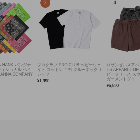
A-HANK バンダナ
プロクラブ PRO CLUB ヘビーウェ
ロサンゼルスアパレ
ディショナル ペイ
イト コットン 半袖 クルーネック T
ES APPAREL H
ANNA COMPANY
シャツ
ビーフリース ス
ガーメントダイ
¥
1,990
¥
6,990