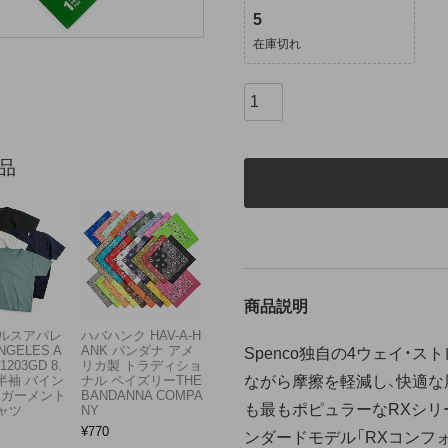
5
在庫切れ
品
商品説明
ルスアパレ
ハバハンク HAV-A-H
NGELES A
ANK バンダナ アメ
Spenco独自の4ウェイ・
1203GD 8.
リカ製 トラディショ
ながら摩擦を軽減し、快適な
半袖 バイン
ナル ペイズリーTHE
 ガーメント
BANDANNA COMPA
も最もポピュラーなRXシリ
ャツ
NY
¥
770
ンダードモデル「RXコンフ