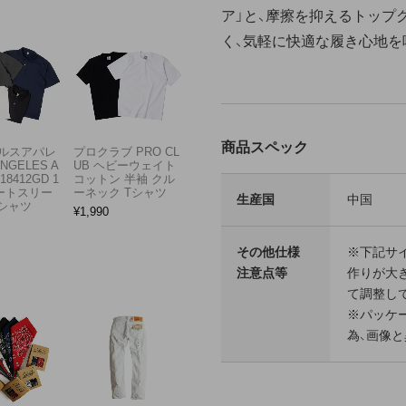
ア」と、摩擦を抑えるトップ
く、気軽に快適な履き心地を
商品スペック
ルスアパレ
プロクラブ PRO CL
ANGELES A
UB ヘビーウェイト
18412GD 1
コットン 半袖 クル
ョートスリー
ーネック Tシャツ
生産国
中国
Tシャツ
¥
1,990
その他仕様
※下記サ
注意点等
作りが大
て調整し
※パッケ
為、画像