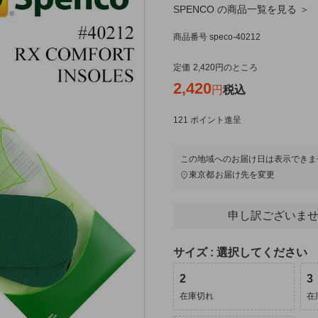
SPENCO の商品一覧を見る ＞
商品番号
speco-40212
定価
2,420
のところ
2,420
税込
121
ポイント進呈
この地域へのお届け日は表示できま
東京都
お届け先を変更
申し訳ございませ
サイズ
選択してください
2
3
在庫切れ
在