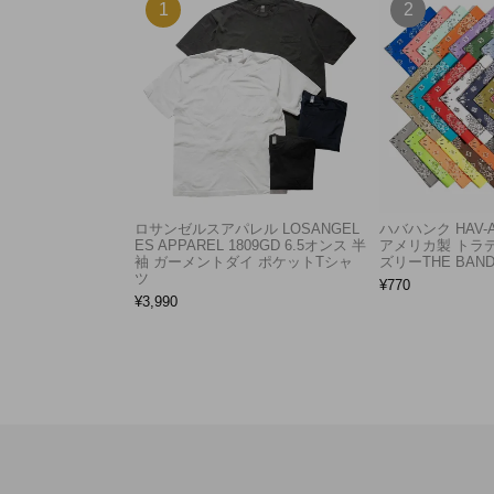
ロサンゼルスアパレル LOSANGEL
ハバハンク HAV-
ES APPAREL 1809GD 6.5オンス 半
アメリカ製 トラ
袖 ガーメントダイ ポケットTシャ
ズリーTHE BAND
ツ
¥
770
¥
3,990