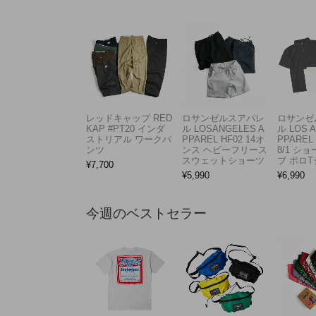
レッドキャップ RED
ロサンゼルスアパレ
ロサンゼ
KAP #PT20 インダ
ル LOSANGELES A
ル LOS 
ストリアル ワークパ
PPAREL HF02 14オ
PPAREL 
ンツ
ンス ヘビーフリース
8/1 シ
スウェットショーツ
ブ ポロ
¥
7,700
¥
5,990
¥
6,990
今週のベストセラー