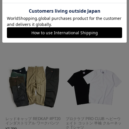
ロサンゼルスアパレル LOSANGE
ハバハンク HAV-A-HANK バンダ
LES APPAREL 1203GD 8.5オンス
ナ アメリカ製 トラディショナル
半袖 バインディング ガーメント
ペイズリーTHE BANDANNA COM
ダイ Tシャツ
PANY
¥
4,990
¥
770
レッドキャップ REDKAP #PT20
プロクラブ PRO CLUB ヘビーウ
インダストリアル ワークパンツ
ェイト コットン 半袖 クルーネッ
ク Tシャツ