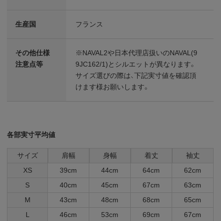
生産国
フランス
その他仕様
※NAVAL2や日本代理店扱いのNAVAL(9
注意点等
9JC162/1)とシルエットが異なります。
サイズ選びの際は、下記実寸値を確認頂
けます様お願いします。
各部実寸平均値
サイズ
肩幅
身幅
着丈
袖丈
XS
39cm
44cm
64cm
62cm
S
40cm
45cm
67cm
63cm
M
43cm
48cm
68cm
65cm
L
46cm
53cm
69cm
67cm