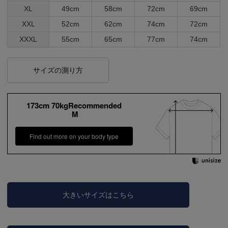
XL
49cm
58cm
72cm
69cm
XXL
52cm
62cm
74cm
72cm
XXXL
55cm
65cm
77cm
74cm
サイズの測り方
173cm 70kgRecommended
M
Find out more on your body type
大きいサイズはこちら