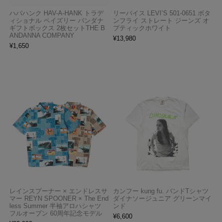
ハバハンク HAV-A-HANK トラデ
リーバイス LEVI’S 501-0651 ボタ
ィショナル ペイズリー バンダナ
ンフライ ストレート ジーンズ オ
ギフトボックス 2枚セットTHE B
プティックホワイト
ANDANNA COMPANY
¥
13,980
¥
1,650
レインスプーナー × エンドレスサ
カンフー kung fu. バンドTシャツ
マー REYN SPOONER × The End
ダイナソージュニア グリーンマイ
less Summer 半袖アロハシャツ
ンド
フルオープン 60周年記念モデル
¥
6,600