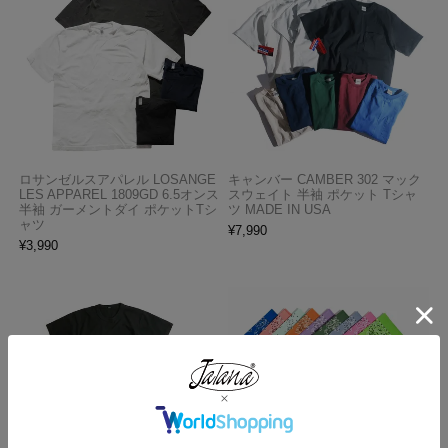
ロサンゼルスアパレル LOSANGE
キャンバー CAMBER 302 マック
LES APPAREL 1809GD 6.5オンス
スウェイト 半袖 ポケット Tシャ
半袖 ガーメントダイ ポケットTシ
ツ MADE IN USA
ャツ
¥
7,990
¥
3,990