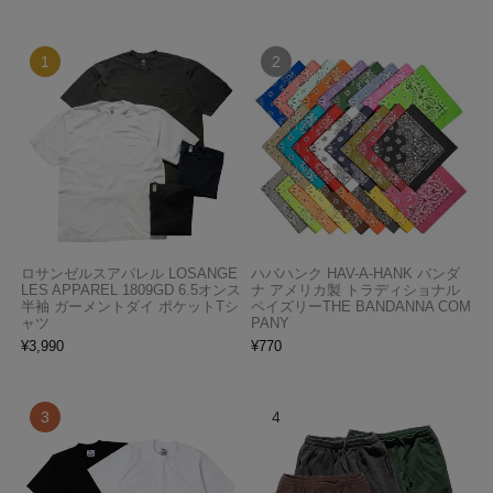
ロサンゼルスアパレル LOSANGE
ハバハンク HAV-A-HANK バンダ
LES APPAREL 1809GD 6.5オンス
ナ アメリカ製 トラディショナル
半袖 ガーメントダイ ポケットTシ
ペイズリーTHE BANDANNA COM
ャツ
PANY
¥
3,990
¥
770