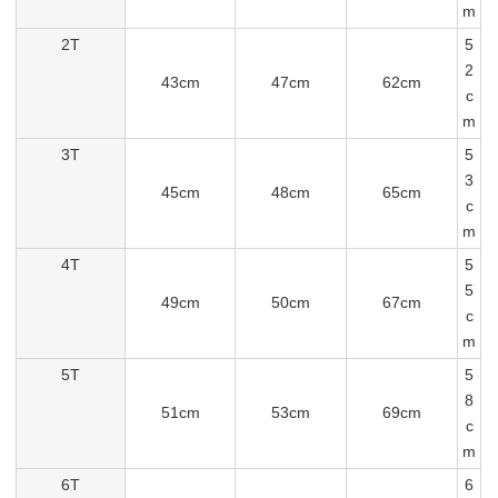
m
2T
5
2
43cm
47cm
62cm
c
m
3T
5
3
45cm
48cm
65cm
c
m
4T
5
5
49cm
50cm
67cm
c
m
5T
5
8
51cm
53cm
69cm
c
m
6T
6