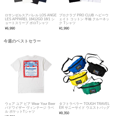
ロサンゼルスアパレル LOS ANGE
プロクラブ PRO CLUB ヘビーウ
LES APPAREL 18412GD 18/1 シ
ェイト コットン 半袖 クルーネッ
ョートスリーブ ポロTシャツ
ク Tシャツ
¥
6,990
¥
1,990
今週のベストセラー
ウェア ユア ビア Wear Your Beer
タフトラベラー TOUGH TRAVEL
バドワイザー ヴィンテージ ラベ
ER サニーサイド ウエストバッグ
ル ポケットTシャツ
¥
9,350