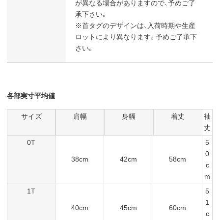
が異なる場合がありますので、予めご了
承下さい。
※首タグのデザインは、入荷時期や生産
ロットにより異なります。予めご了承下
さい。
各部実寸平均値
サイズ
肩幅
身幅
着丈
袖
丈
0T
5
0
38cm
42cm
58cm
c
m
1T
5
1
40cm
45cm
60cm
c