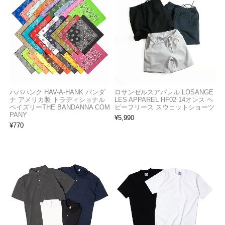
ハバハンク HAV-A-HANK バンダ
ロサンゼルスアパレル LOSANGE
ナ アメリカ製 トラディショナル
LES APPAREL HF02 14オンス ヘ
ペイズリーTHE BANDANNA COM
ビーフリース スウェットショーツ
PANY
¥
5,990
¥
770