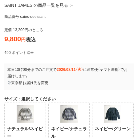
SAINT JAMES の商品一覧を見る ＞
商品番号
saies-ouessant
定価
13,200
のところ
9,800
税込
490
ポイント進呈
本日
13時00分
までのご注文で
2026/08/11（火）
に
通常便（ヤマト運輸）
でお
届けします。
東京都
お届け先を変更
サイズ
選択してください
ナチュラル/ネイビ
ネイビー/ナチュラ
ネイビー/グリーン
ー
ル