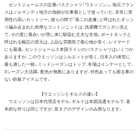
セントジェームスの定番バスクシャツ「ウエッソン」。地元フラン
スはノルマンディ地方の漁師が仕事着として使っていた、非常に実
用性の高いカットソー。彼らの間で「第二の皮膚」と呼ばれたギッシ
リ編み込まれた肉厚なコットンニットは、洗濯機でガシガシ洗え
て、その度に風合いが増し体に馴染む丈夫な生地。ボートネックと
呼ばれる幅広の首元は、上品な雰囲気で着心地が良く、レイヤード
にも最適。セントジェームス本国ラインのバスクシャツはいくつか
ありますが、このウエッソンはシルエットが良く、日本人の体型に
最も適した一枚。ミッドシーズンはトップ、冬場はインナーとして、
3シーズン大活躍。配色が無数にありますが、何色あっても困る事の
ない鉄板アイテムです。
【ウエッソンとギルドの違い】
ウエッソンは日本代理店モデル、ギルドは本国流通モデルで、基
本的な作りは同じですが、首タグのデザインのみ異なります。