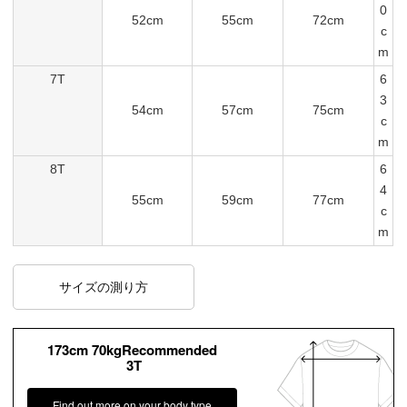
0
52cm
55cm
72cm
c
m
7T
6
3
54cm
57cm
75cm
c
m
8T
6
4
55cm
59cm
77cm
c
m
サイズの測り方
173cm 70kgRecommended
3T
Find out more on your body type