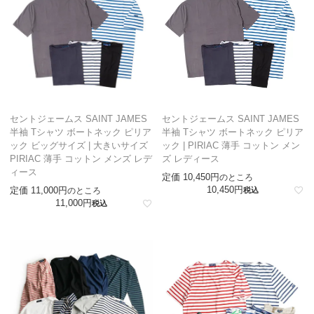
セントジェームス SAINT JAMES
セントジェームス SAINT JAMES
半袖 Tシャツ ボートネック ピリア
半袖 Tシャツ ボートネック ピリア
ック ビッグサイズ | 大きいサイズ
ック | PIRIAC 薄手 コットン メン
PIRIAC 薄手 コットン メンズ レデ
ズ レディース
ィース
定価
10,450
のところ
10,450
定価
11,000
のところ
税込
11,000
税込