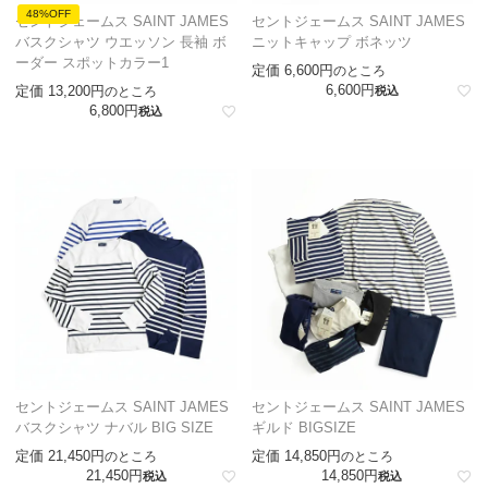
48%OFF
セントジェームス SAINT JAMES
セントジェームス SAINT JAMES
バスクシャツ ウエッソン 長袖 ボ
ニットキャップ ボネッツ
ーダー スポットカラー1
定価
6,600
のところ
6,600
定価
13,200
のところ
税込
6,800
税込
セントジェームス SAINT JAMES
セントジェームス SAINT JAMES
バスクシャツ ナバル BIG SIZE
ギルド BIGSIZE
定価
21,450
定価
14,850
のところ
のところ
21,450
14,850
税込
税込