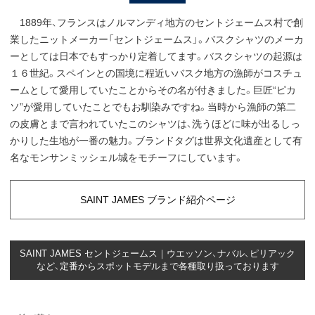
1889年、フランスはノルマンディ地方のセントジェームス村で創
業したニットメーカー「セントジェームス」。バスクシャツのメーカ
ーとしては日本でもすっかり定着してます。バスクシャツの起源は
１６世紀。スペインとの国境に程近いバスク地方の漁師がコスチュ
ームとして愛用していたことからその名が付きました。巨匠“ピカ
ソ”が愛用していたことでもお馴染みですね。当時から漁師の第二
の皮膚とまで言われていたこのシャツは、洗うほどに味が出るしっ
かりした生地が一番の魅力。ブランドタグは世界文化遺産として有
名なモンサンミッシェル城をモチーフにしています。
SAINT JAMES ブランド紹介ページ
SAINT JAMES セントジェームス｜ウエッソン、ナバル、ピリアック
など、定番からスポットモデルまで各種取り扱っております