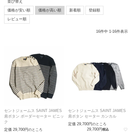
並び替え
価格が安い順
価格が高い順
新着順
登録順
レビュー順
16
件中
1
-
16
件表示
セントジェームス SAINT JAMES
セントジェームス SAINT JAMES
肩ボタン ボーダーセーター ビニッ
肩ボタン セーター カンカル
ク
定価
29,700
のところ
29,700
定価
29,700
のところ
税込