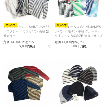
25%OFF
20%OFF
セントジェームス SAINT JAMES
セントジェームス SAINT JAMES
バスクシャツ ウエッソン 長袖 定
レバント モダン 半袖 クルーネッ
番カラー
ク Tシャツ BIGSIZE 大きいサイズ
定価
13,200
定価
11,000
のところ
のところ
9,800
8,800
税込
税込