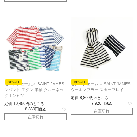
20%OFF
10%OFF
セントジェームス SAINT JAMES
セントジェームス SAINT JAMES
レバント モダン 半袖 クルーネッ
ウールマフラー スカーフレイ
ク Tシャツ
定価
8,800
のところ
7,920
定価
10,450
のところ
税込
8,360
税込
在庫切れ
在庫切れ