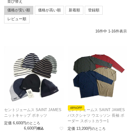
並び替え
価格が安い順
価格が高い順
新着順
登録順
レビュー順
16
件中
1
-
16
件表示
48%OFF
セントジェームス SAINT JAMES
セントジェームス SAINT JAMES
ニットキャップ ボネッツ
バスクシャツ ウエッソン 長袖 ボ
ーダー スポットカラー1
定価
6,600
のところ
6,600
定価
13,200
税込
のところ