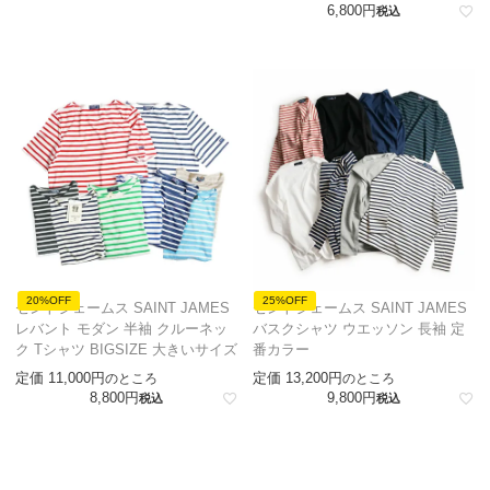
6,800
税込
20%OFF
25%OFF
セントジェームス SAINT JAMES
セントジェームス SAINT JAMES
レバント モダン 半袖 クルーネッ
バスクシャツ ウエッソン 長袖 定
ク Tシャツ BIGSIZE 大きいサイズ
番カラー
定価
11,000
定価
13,200
のところ
のところ
8,800
9,800
税込
税込