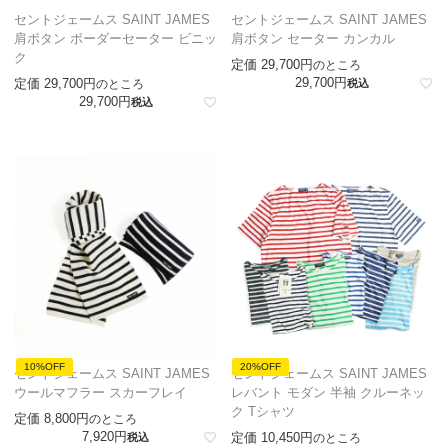
セントジェームス SAINT JAMES
セントジェームス SAINT JAMES
肩ボタン ボーダーセーター ビニッ
肩ボタン セーター カンカル
ク
定価
29,700
のところ
29,700
定価
29,700
のところ
税込
29,700
税込
10%OFF
20%OFF
セントジェームス SAINT JAMES
セントジェームス SAINT JAMES
ウールマフラー スカーフレイ
レバント モダン 半袖 クルーネッ
ク Tシャツ
定価
8,800
のところ
7,920
定価
10,450
税込
のところ