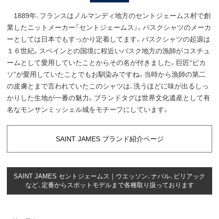
1889年、フランスはノルマンディ地方のセントジェームス村で創
業したニットメーカー「セントジェームス」。バスクシャツのメーカ
ーとしては日本でもすっかり定着してます。バスクシャツの起源は
１６世紀。スペインとの国境に程近いバスク地方の漁師がコスチュ
ームとして愛用していたことからその名が付きました。巨匠“ピカ
ソ”が愛用していたことでもお馴染みですね。当時から漁師の第二
の皮膚とまで言われていたこのシャツは、洗うほどに味が出るしっ
かりした生地が一番の魅力。ブランドタグは世界文化遺産として有
名なモンサンミッシェル城をモチーフにしています。
SAINT JAMES ブランド紹介ページ
SAINT JAMES セントジェームス｜ウエッソン、ナバル、ピリアック
など、定番からスポットモデルまで各種取り扱っております