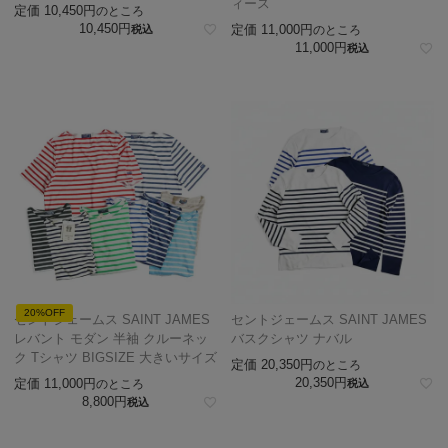
ィース
定価
10,450
のところ
10,450
定価
11,000
税込
のところ
11,000
税込
20%OFF
セントジェームス SAINT JAMES
セントジェームス SAINT JAMES
レバント モダン 半袖 クルーネッ
バスクシャツ ナバル
ク Tシャツ BIGSIZE 大きいサイズ
定価
20,350
のところ
20,350
定価
11,000
のところ
税込
8,800
税込