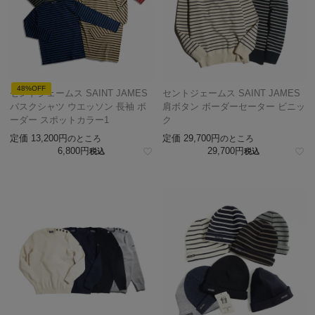
48%OFF
セントジェームス SAINT JAMES
セントジェームス SAINT JAMES
バスクシャツ ウエッソン 長袖 ボ
肩ボタン ボーダーセーター ビニッ
ーダー スポットカラー1
ク
定価
13,200
定価
29,700
のところ
のところ
6,800
29,700
税込
税込