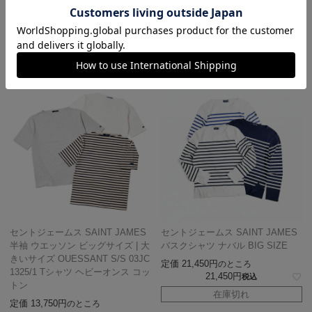
8,360
定価
13,200
税込
のところ
13,200
税込
在庫切れ
在庫切れ
セントジェームス SAINT JAMES
セントジェームス SAINT JAMES
半袖 ウエッソン ビッグサイズ | 大
バスクシャツ ナバル BIG SIZE
きいサイズ OUESSANT S/S 03JC
定価
21,450
のところ
1325/1 Tシャツ ヘビーオンス コッ
21,450
税込
トン
在庫切れ
定価
13,750
のところ