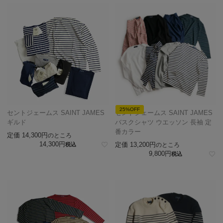
25%OFF
セントジェームス SAINT JAMES
セントジェームス SAINT JAMES
ギルド
バスクシャツ ウエッソン 長袖 定
番カラー
定価
14,300
のところ
14,300
定価
13,200
税込
のところ
9,800
税込