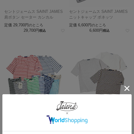
セントジェームス SAINT JAMES
セントジェームス SAINT JAMES
肩ボタン セーター カンカル
ニットキャップ ボネッツ
定価
29,700
定価
6,600
のところ
のところ
29,700
6,600
税込
税込
20%OFF
セントジェームス SAINT JAMES
セントジェームス SAINT JAMES
レバント モダン 半袖 クルーネッ
半袖 ウエッソン | OUESSANT S/
ク Tシャツ
S 03JC1325/1 Tシャツ ヘビーオン
ス コットン
定価
10,450
のところ