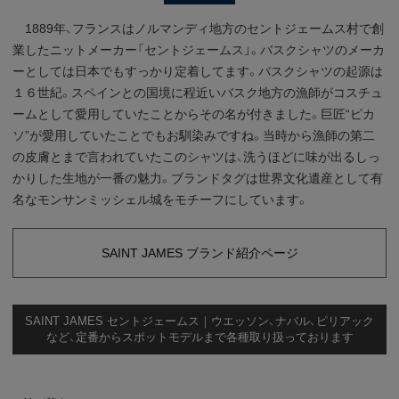
1889年、フランスはノルマンディ地方のセントジェームス村で創
業したニットメーカー「セントジェームス」。バスクシャツのメーカ
ーとしては日本でもすっかり定着してます。バスクシャツの起源は
１６世紀。スペインとの国境に程近いバスク地方の漁師がコスチュ
ームとして愛用していたことからその名が付きました。巨匠“ピカ
ソ”が愛用していたことでもお馴染みですね。当時から漁師の第二
の皮膚とまで言われていたこのシャツは、洗うほどに味が出るしっ
かりした生地が一番の魅力。ブランドタグは世界文化遺産として有
名なモンサンミッシェル城をモチーフにしています。
SAINT JAMES ブランド紹介ページ
SAINT JAMES セントジェームス｜ウエッソン、ナバル、ピリアック
など、定番からスポットモデルまで各種取り扱っております