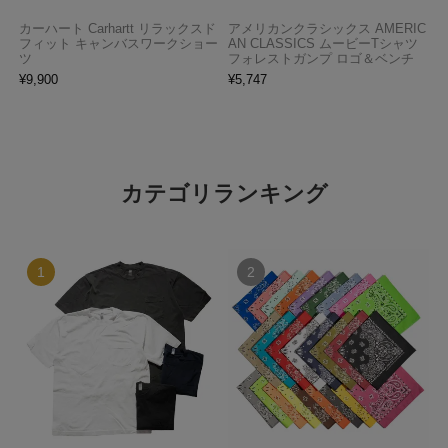
カーハート Carhartt リラックスド
アメリカンクラシックス AMERIC
フィット キャンバスワークショー
AN CLASSICS ムービーTシャツ
ツ
フォレストガンプ ロゴ＆ベンチ
¥
9,900
¥
5,747
カテゴリランキング