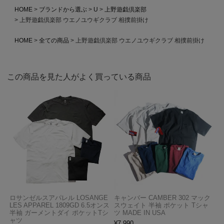
HOME
ブランドから選ぶ
U
上野遊戯倶楽部
上野遊戯倶楽部 ウエノユウギクラブ 相撲前掛け
HOME
全ての商品
上野遊戯倶楽部 ウエノユウギクラブ 相撲前掛け
この商品を見た人がよく買っている商品
ロサンゼルスアパレル LOSANGE
キャンバー CAMBER 302 マック
LES APPAREL 1809GD 6.5オンス
スウェイト 半袖 ポケット Tシャ
半袖 ガーメントダイ ポケットTシ
ツ MADE IN USA
ャツ
¥
7,990