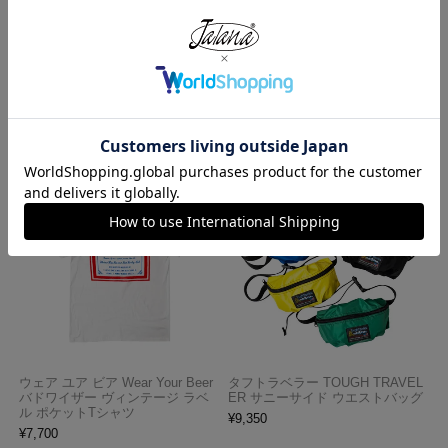
プロクラブ PRO CLUB ヘビーウ
ロサンゼルスアパレル LOS ANGE
ェイト コットン 半袖 クルーネッ
LES APPAREL 18412GD 18/1 シ
ク Tシャツ
ョートスリーブ ポロTシャツ
¥
1,990
¥
6,990
今週のベストセラー
ウェア ユア ビア Wear Your Beer
タフトラベラー TOUGH TRAVEL
バドワイザー ヴィンテージ ラベ
ER サニーサイド ウエストバッグ
ル ポケットTシャツ
¥
9,350
¥
7,700