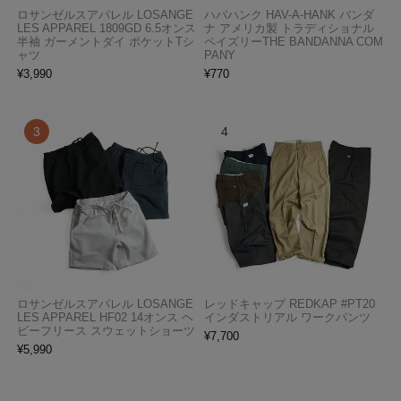
ロサンゼルスアパレル LOSANGE
ハバハンク HAV-A-HANK バンダ
LES APPAREL 1809GD 6.5オンス
ナ アメリカ製 トラディショナル
半袖 ガーメントダイ ポケットTシ
ペイズリーTHE BANDANNA COM
ャツ
PANY
¥
3,990
¥
770
ロサンゼルスアパレル LOSANGE
レッドキャップ REDKAP #PT20
LES APPAREL HF02 14オンス ヘ
インダストリアル ワークパンツ
ビーフリース スウェットショーツ
¥
7,700
¥
5,990