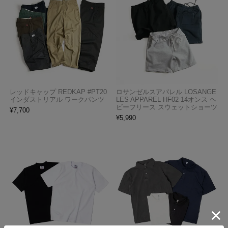
レッドキャップ REDKAP #PT20
ロサンゼルスアパレル LOSANGE
インダストリアル ワークパンツ
LES APPAREL HF02 14オンス ヘ
ビーフリース スウェットショーツ
¥
7,700
¥
5,990