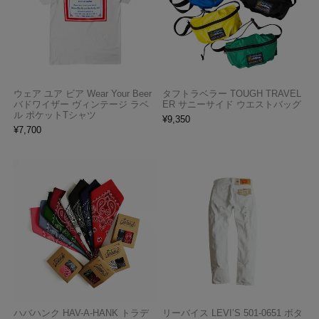
ウェア ユア ビア Wear Your Beer
タフトラベラー TOUGH TRAVEL
バドワイザー ヴィンテージ ラベ
ER サニーサイド ウエストバッグ
ル ポケットTシャツ
¥
9,350
¥
7,700
ハバハンク HAV-A-HANK トラデ
リーバイス LEVI’S 501-0651 ボタ