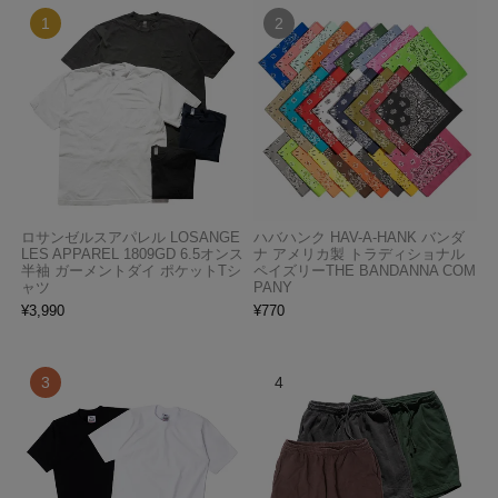
ロサンゼルスアパレル LOSANGE
ハバハンク HAV-A-HANK バンダ
LES APPAREL 1809GD 6.5オンス
ナ アメリカ製 トラディショナル
半袖 ガーメントダイ ポケットTシ
ペイズリーTHE BANDANNA COM
ャツ
PANY
¥
3,990
¥
770