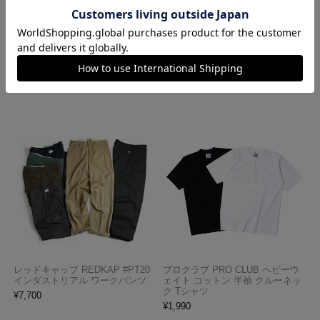
ロサンゼルスアパレル LOSANGE
ハバハンク HAV-A-HANK バンダ
LES APPAREL 1203GD 8.5オンス
ナ アメリカ製 トラディショナル
半袖 バインディング ガーメント
ペイズリーTHE BANDANNA COM
ダイ Tシャツ
PANY
¥
4,990
¥
770
レッドキャップ REDKAP #PT20
プロクラブ PRO CLUB ヘビーウ
インダストリアル ワークパンツ
ェイト コットン 半袖 クルーネッ
ク Tシャツ
¥
7,700
¥
1,990