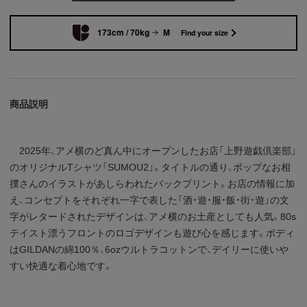
173cm / 70kg
M
Find your size
商品説明
2025年、アメ横のど真ん中にオープンしたお店「上野遊戯倶楽部」
のオリジナルTシャツ「SUMOU2」。タイトルの通り、ポップなお相
撲さんのイラストがあしらわれたバックプリント。お店の情報に加
え、コンセプトをそれぞれ一字で表した「酒・遊・服・飯・街・遊」の文
字がレタードされたデザインは、アメ横のお土産としても人気。80s
テイスト漂うフロントのロゴデザインも遊び心を感じます。ボディ
はGILDANの綿100％、6ozウルトラコットンで、デイリーに使いや
すい快適な着心地です。