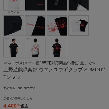
ホワイト
≪ネコポス(メール便185円)対応商品/1梱包1点まで≫
上野遊戯倶楽部 ウエノユウギクラブ SUMOU2
Tシャツ
商品番号
ueno-sum2tee
定価
4,400
のところ
4,400
税込