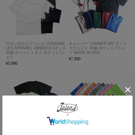
ロサンゼルスアパレル LOSANGE
キャンバー CAMBER 302 マック
LES APPAREL 1809GD 6.5オンス
スウェイト 半袖 ポケット Tシャ
半袖 ガーメントダイ ポケットTシ
ツ MADE IN USA
ャツ
¥
7,990
¥
3,990