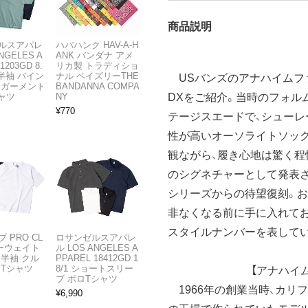
商品説明
ルスアパレ
ハバハンク HAV-A-H
NGELES A
ANK バンダナ アメ
1203GD 8.
リカ製 トラディショ
半袖 バイン
ナル ペイズリーTHE
USバンズのアナハイムフ
 ガーメント
BANDANNA COMPA
DXをご紹介。当時のフォル
ャツ
NY
¥
770
テージスエードで、シューレ
性が高いオーソライトソッ
観ながら、履き心地は驚く程
のシグネチャーとして発表さ
シリーズからの待望復刻。お
非なくなる前に手に入れてお
スタイルナンバーを表して
 PRO CL
ロサンゼルスアパレ
ビーウェイト
ル LOS ANGELES A
 半袖 クル
PPAREL 18412GD 1
 Tシャツ
8/1 ショートスリー
【アナハイ
ブ ポロTシャツ
1966年の創業当時、カリ
¥
6,990