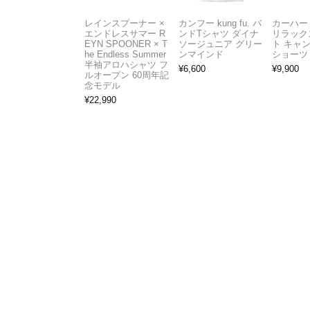
レインスプーナー ×
カンフー kung fu. バ
カーハート 
エンドレスサマー R
ンドTシャツ ダイナ
リラック
EYN SPOONER × T
ソージュニア グリー
ト キャ
he Endless Summer
ンマインド
ショーツ
半袖アロハシャツ フ
¥
6,600
¥
9,900
ルオープン 60周年記
念モデル
¥
22,990