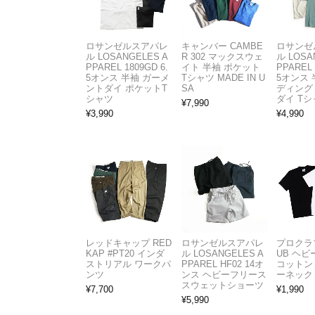
ロサンゼルスアパレ
キャンバー CAMBE
ロサンゼ
ル LOSANGELES A
R 302 マックスウェ
ル LOSA
PPAREL 1809GD 6.
イト 半袖 ポケット
PPAREL 
5オンス 半袖 ガーメ
Tシャツ MADE IN U
5オンス 
ントダイ ポケットT
SA
ディング
シャツ
ダイ Tシ
¥
7,990
¥
3,990
¥
4,990
レッドキャップ RED
ロサンゼルスアパレ
プロクラブ
KAP #PT20 インダ
ル LOSANGELES A
UB ヘ
ストリアル ワークパ
PPAREL HF02 14オ
コットン
ンツ
ンス ヘビーフリース
ーネック
スウェットショーツ
¥
7,700
¥
1,990
¥
5,990