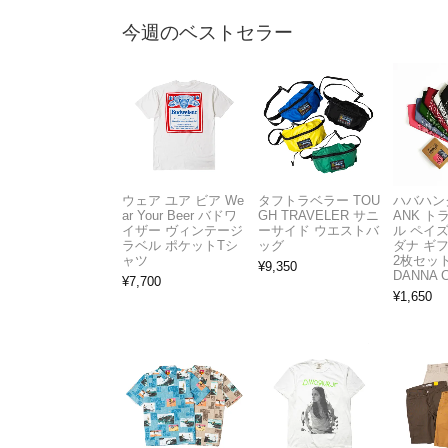
今週のベストセラー
ウェア ユア ビア We
タフトラベラー TOU
ハバハンク
ar Your Beer バドワ
GH TRAVELER サニ
ANK 
イザー ヴィンテージ
ーサイド ウエストバ
ル ペイ
ラベル ポケットTシ
ッグ
ダナ ギ
ャツ
2枚セット
¥
9,350
DANNA 
¥
7,700
¥
1,650