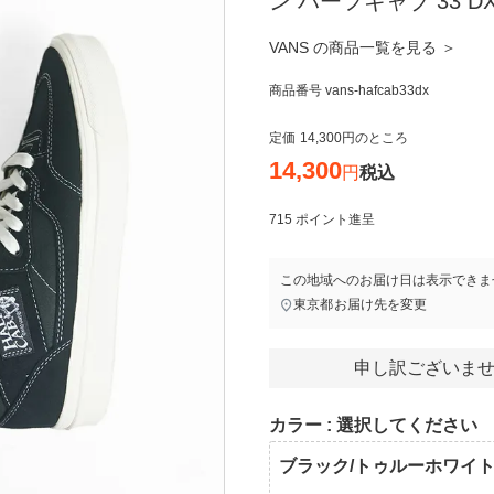
ン ハーフキャブ 33 D
VANS の商品一覧を見る ＞
商品番号
vans-hafcab33dx
定価
14,300
のところ
14,300
税込
715
ポイント進呈
この地域へのお届け日は表示できま
東京都
お届け先を変更
申し訳ございませ
カラー
選択してください
ブラック/トゥルーホワイト/