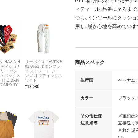
の工場で作られていたモデル
ィティール、品番に至るまで
つも、インソールにクッシ
用し、履き心地を高めていま
 HAV-A-H
リーバイス LEVI’S 5
商品スペック
トラディショナ
01-0651 ボタンフラ
ズリー バン
イ ストレート ジー
フトボックス
ンズ オプティックホ
生産国
ベトナム、
THE BAN
ワイト
COMPANY
¥
13,980
カラー
ブラック/
その他仕様
※靴類は
注意点等
直接送り
された場
い。