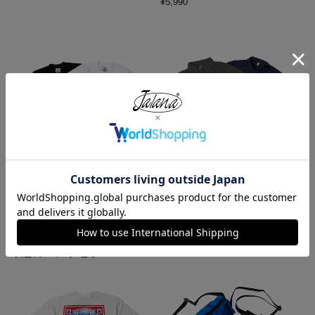
¥
5,990
プロクラブ PRO CLUB ヘビーウ
ロサンゼルスアパレル LOS ANGE
ェイト コットン 半袖 クルーネッ
LES APPAREL 18412GD 18/1 シ
ク Tシャツ
ョートスリーブ ポロTシャツ
¥
1,990
¥
6,990
今週のベストセラー