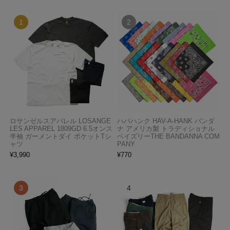
ロサンゼルスアパレル LOSANGE
ハバハンク HAV-A-HANK バンダ
LES APPAREL 1809GD 6.5オンス
ナ アメリカ製 トラディショナル
半袖 ガーメントダイ ポケットTシ
ペイズリーTHE BANDANNA COM
ャツ
PANY
¥
3,990
¥
770