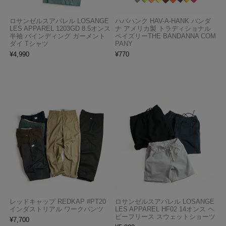
ロサンゼルスアパレル LOSANGE
ハバハンク HAV-A-HANK バンダ
LES APPAREL 1203GD 8.5オンス
ナ アメリカ製 トラディショナル
半袖 バインディング ガーメント
ペイズリーTHE BANDANNA COM
ダイ Tシャツ
PANY
¥
4,990
¥
770
レッドキャップ REDKAP #PT20
ロサンゼルスアパレル LOSANGE
インダストリアル ワークパンツ
LES APPAREL HF02 14オンス ヘ
ビーフリース スウェットショーツ
¥
7,700