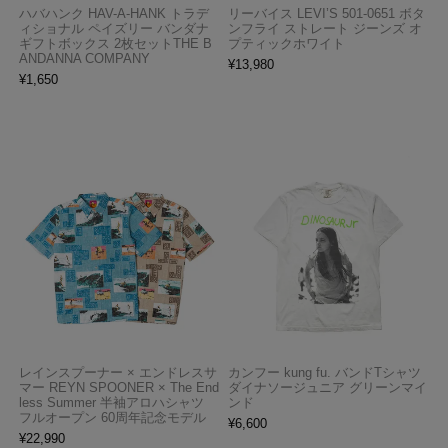
ハバハンク HAV-A-HANK トラデ
リーバイス LEVI’S 501-0651 ボタ
ィショナル ペイズリー バンダナ
ンフライ ストレート ジーンズ オ
ギフトボックス 2枚セットTHE B
プティックホワイト
ANDANNA COMPANY
¥
13,980
¥
1,650
レインスプーナー × エンドレスサ
カンフー kung fu. バンドTシャツ
マー REYN SPOONER × The End
ダイナソージュニア グリーンマイ
less Summer 半袖アロハシャツ
ンド
フルオープン 60周年記念モデル
¥
6,600
¥
22,990