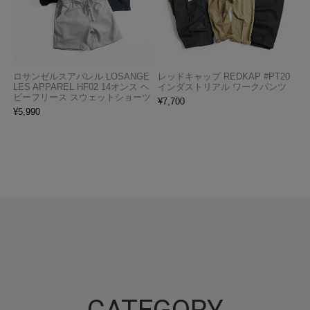
ロサンゼルスアパレル LOSANGE
レッドキャップ REDKAP #PT20
LES APPAREL HF02 14オンス ヘ
インダストリアル ワークパンツ
ビーフリース スウェットショーツ
¥
7,700
¥
5,990