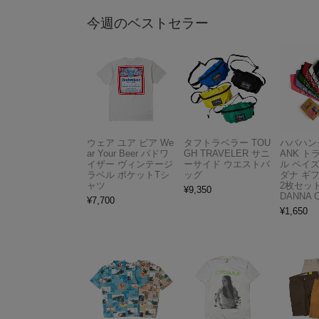
今週のベストセラー
ウェア ユア ビア We
タフトラベラー TOU
ハバハンク
ar Your Beer バドワ
GH TRAVELER サニ
ANK 
イザー ヴィンテージ
ーサイド ウエストバ
ル ペイ
ラベル ポケットTシ
ッグ
ダナ ギ
ャツ
2枚セット
¥
9,350
DANNA 
¥
7,700
¥
1,650