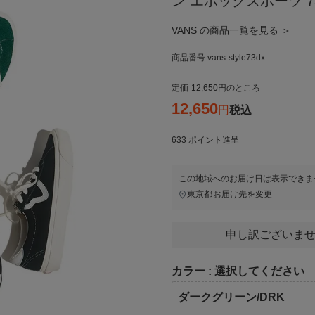
ン エポックスポーツ 7
VANS の商品一覧を見る ＞
商品番号
vans-style73dx
定価
12,650
のところ
12,650
税込
633
ポイント進呈
この地域へのお届け日は表示できま
東京都
お届け先を変更
申し訳ございませ
カラー
選択してください
ダークグリーン/DRK