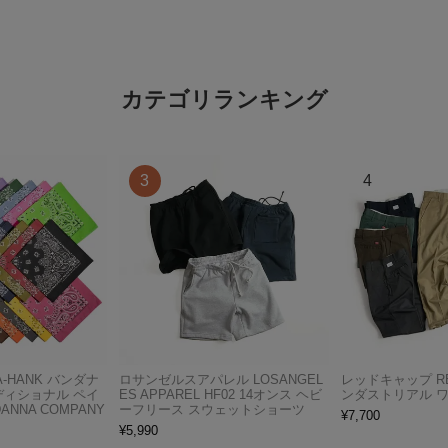
カテゴリランキング
A-HANK バンダナ
ロサンゼルスアパレル LOSANGEL
レッドキャップ RED
ディショナル ペイ
ES APPAREL HF02 14オンス ヘビ
ンダストリアル 
ANNA COMPANY
ーフリース スウェットショーツ
¥
7,700
¥
5,990