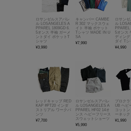
ロサンゼルスアパレ
キャンバー CAMBE
ロサンゼ
ル LOSANGELES A
R 302 マックスウェ
ル LOSA
PPAREL 1809GD 6.
イト 半袖 ポケット
PPAREL 
5オンス 半袖 ガーメ
Tシャツ MADE IN U
5オンス 
ントダイ ポケットT
SA
ディング
シャツ
ダイ Tシ
¥
7,990
¥
3,990
¥
4,990
レッドキャップ RED
ロサンゼルスアパレ
プロクラブ
KAP #PT20 インダ
ル LOSANGELES A
UB ヘ
ストリアル ワークパ
PPAREL HF02 14オ
コットン
ンツ
ンス ヘビーフリース
ーネック
スウェットショーツ
¥
7,700
¥
1,990
¥
5,990