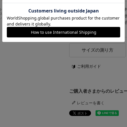
その他仕様
※靴類は
Carhartt
アメリカンクラシッ
スドフィッ
クス AMERICAN CL
注意点等
直接送り
ンバスワーク
ASSICS ムービーT
された場
シャツ フォレストガ
ンプ ロゴ＆ベンチ
い。
¥
5,747
サイズの測り方
ご利用ガイド
ご購入者さまからのレビュ
レビューを書く