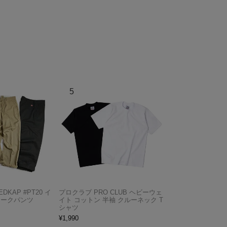
KAP #PT20 イ
プロクラブ PRO CLUB ヘビーウェ
ワークパンツ
イト コットン 半袖 クルーネック T
シャツ
¥
1,990