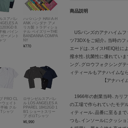
商品説明
ルスアパレ
ハバハンク HAV-A-H
NGELES A
ANK バンダナ アメ
1203GD 8.
リカ製 トラディショ
半袖 バイン
ナル ペイズリーTHE
USバンズのアナハイムフ
 ガーメント
BANDANNA COMPA
ツ73DXをご紹介。当時の
ャツ
NY
¥
770
エードは、スイスHEIQ社
撥水性、抗菌性に優れていま
ング、グロウフォクシングテ
ィティールもアナハイムな
【アナハイ
1966年の創業当時、カリ
 PRO CL
ロサンゼルスアパレ
ビーウェイト
ル LOS ANGELES A
の工場で作られていたモデル
 半袖 クル
PPAREL 18412GD 1
 Tシャツ
8/1 ショートスリー
ィティール、品番に至るまで
ブ ポロTシャツ
つも、インソールにクッシ
¥
6,990