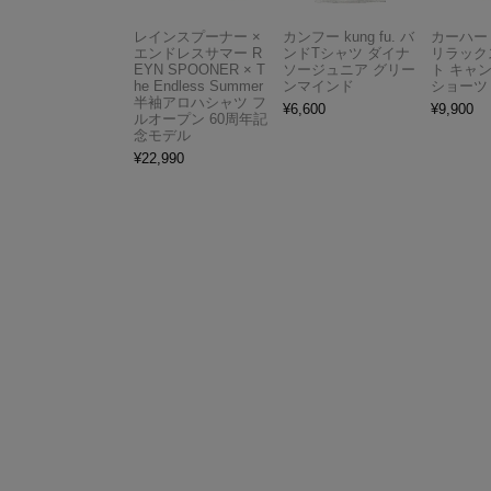
レインスプーナー ×
カンフー kung fu. バ
カーハート 
エンドレスサマー R
ンドTシャツ ダイナ
リラック
EYN SPOONER × T
ソージュニア グリー
ト キャ
he Endless Summer
ンマインド
ショーツ
半袖アロハシャツ フ
¥
6,600
¥
9,900
ルオープン 60周年記
念モデル
¥
22,990