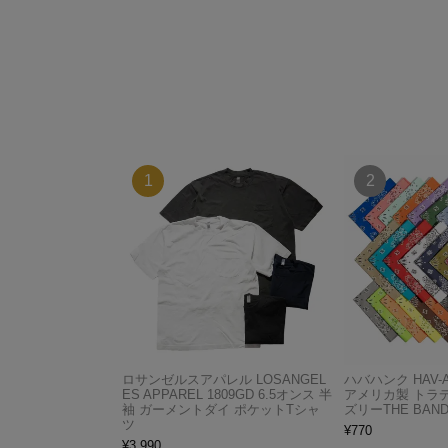
ロサンゼルスアパレル LOSANGEL
ハバハンク HAV-
ES APPAREL 1809GD 6.5オンス 半
アメリカ製 トラ
袖 ガーメントダイ ポケットTシャ
ズリーTHE BAND
ツ
¥
770
¥
3,990