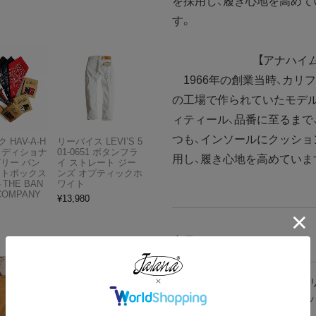
を採用し、履き心地を高めて
す。
【アナハイ
1966年の創業当時、カリ
の工場で作られていたモデル
ィティール、品番に至るまで
つも、インソールにクッシ
 HAV-A-H
リーバイス LEVI’S 5
トラディショナ
01-0651 ボタンフラ
用し、履き心地を高めていま
ズリー バン
イ ストレート ジー
フトボックス
ンズ オプティックホ
THE BAN
ワイト
COMPANY
¥
13,980
商品スペック
カラー
ダークグリ
OGブラッ