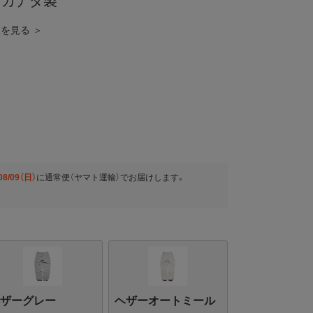
 カナダ製
覧を見る ＞
08/09（日）
に
通常便（ヤマト運輸）
でお届けします。
ヘザーグレー
ヘザーオートミール