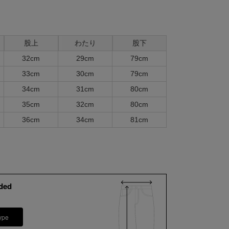
股上
わたり
股下
32cm
29cm
79cm
33cm
30cm
79cm
34cm
31cm
80cm
35cm
32cm
80cm
36cm
34cm
81cm
ded
ype