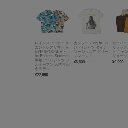
レインスプーナー ×
カンフー kung fu. バ
カーハート 
エンドレスサマー R
ンドTシャツ ダイナ
リラック
EYN SPOONER × T
ソージュニア グリー
ト キャ
he Endless Summer
ンマインド
ショーツ
半袖アロハシャツ フ
¥
6,600
¥
9,900
ルオープン 60周年記
念モデル
¥
22,990