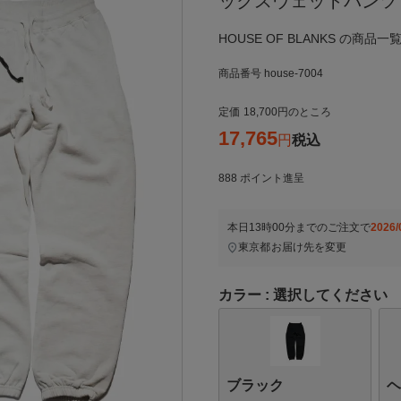
ックスウェットパンツ
HOUSE OF BLANKS の商品一
商品番号
house-7004
定価
18,700
のところ
17,765
税込
888
ポイント進呈
本日
13時00分
までのご注文で
2026/
東京都
お届け先を変更
カラー
選択してください
ブラック