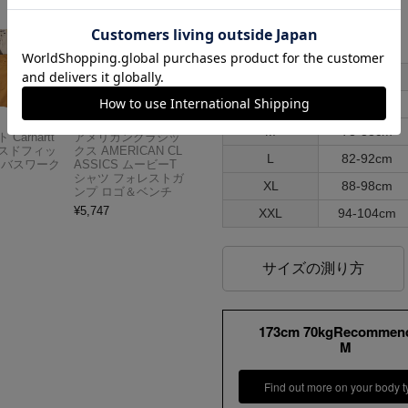
各部実寸平均値
サイズはUSA表記となります
サイズ
ウエスト
S
74-84cm
M
78-88cm
Carhartt
アメリカンクラシッ
スドフィッ
クス AMERICAN CL
L
82-92cm
ンバスワーク
ASSICS ムービーT
シャツ フォレストガ
XL
88-98cm
ンプ ロゴ＆ベンチ
¥
5,747
XXL
94-104cm
サイズの測り方
173cm 70kgRecommen
M
Find out more on your body t