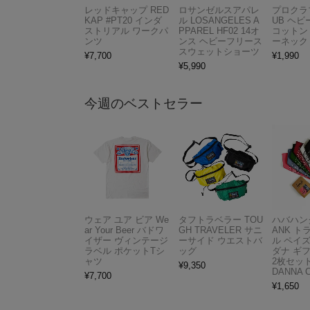
レッドキャップ RED
ロサンゼルスアパレ
プロクラブ
KAP #PT20 インダ
ル LOSANGELES A
UB ヘ
ストリアル ワークパ
PPAREL HF02 14オ
コットン
ンツ
ンス ヘビーフリース
ーネック
スウェットショーツ
¥
7,700
¥
1,990
¥
5,990
今週のベストセラー
ウェア ユア ビア We
タフトラベラー TOU
ハバハンク
ar Your Beer バドワ
GH TRAVELER サニ
ANK 
イザー ヴィンテージ
ーサイド ウエストバ
ル ペイ
ラベル ポケットTシ
ッグ
ダナ ギ
ャツ
2枚セット
¥
9,350
DANNA 
¥
7,700
¥
1,650