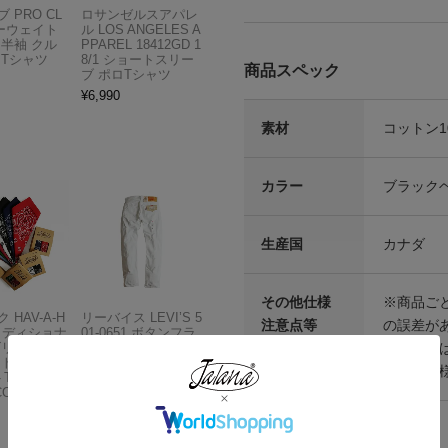
 PRO CL
ロサンゼルスアパレ
ビーウェイト
ル LOS ANGELES A
 半袖 クル
PPAREL 18412GD 1
 Tシャツ
8/1 ショートスリー
商品スペック
ブ ポロTシャツ
¥
6,990
素材
コットン10
カラー
ブラック
生産国
カナダ
その他仕様
※商品ごと
 HAV-A-H
リーバイス LEVI’S 5
注意点等
の誤差が
トラディショナ
01-0651 ボタンフラ
※本製品
ズリー バン
イ ストレート ジー
フトボックス
ンズ オプティックホ
元々の仕
THE BAN
ワイト
COMPANY
¥
13,980