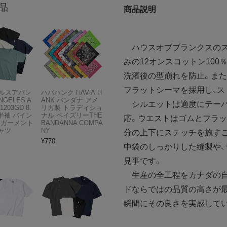
品
商品説明
ハウスオブブランクスのスウ
みの12オンスコットン10
洗濯後の型崩れを防止。また
フラットシーマを採用し、ス
ルスアパレ
ハバハンク HAV-A-H
NGELES A
ANK バンダナ アメ
シルエットは適度にテーパ
1203GD 8.
リカ製 トラディショ
半袖 バイン
ナル ペイズリーTHE
応。ウエストはゴムとフラッ
 ガーメント
BANDANNA COMPA
ャツ
NY
分の上下にステッチを施す
¥
770
中袋のしっかりした縫製や
見事です。
生産の全工程をカナダの自
ドならではの品質の高さが最
瞬間にその良さを実感して