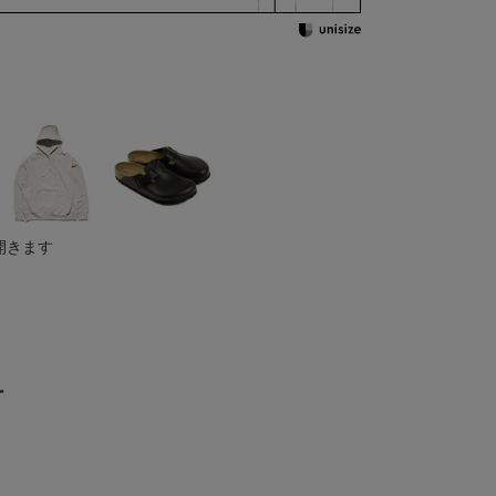
開きます
ー