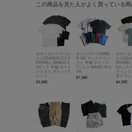
この商品を見た人がよく買っている商
ロサンゼルスアパレ
キャンバー CAMBE
ロサンゼ
ル LOSANGELES A
R 302 マックスウェ
ル LOSA
PPAREL 1809GD 6.
イト 半袖 ポケット
PPAREL 
5オンス 半袖 ガーメ
Tシャツ MADE IN U
5オンス 
ントダイ ポケットT
SA
ディング
シャツ
ダイ Tシ
¥
7,990
¥
3,990
¥
4,990