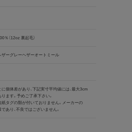
0％（12oz 裏起毛）
ヘザーグレーヘザーオートミール
に個体差があり、下記実寸平均値には、最大3cm
あります。予めご了承下さい。
は紙タグの類が付いておりません。メーカーの
様であり、不良ではございません。