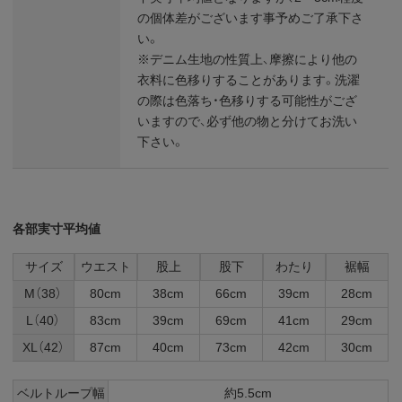
の個体差がございます事予めご了承下さ
い。
※デニム生地の性質上、摩擦により他の
衣料に色移りすることがあります。洗濯
の際は色落ち・色移りする可能性がござ
いますので、必ず他の物と分けてお洗い
下さい。
各部実寸平均値
サイズ
ウエスト
股上
股下
わたり
裾幅
M（38）
80cm
38cm
66cm
39cm
28cm
L（40）
83cm
39cm
69cm
41cm
29cm
XL（42）
87cm
40cm
73cm
42cm
30cm
ベルトループ幅
約5.5cm