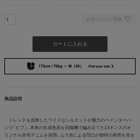
お気に入りに登録
カートに入れる
173cm / 70kg
M（38）
Find your size
商品説明
トレンドを反映したワイドなシルエットが魅力のペインターパ
ンツ「ビフ」。本来の生成色糸を旧織機で編み立てた13オンスのオ
リジナル赤耳デニムを採用。ムラ糸による凹凸が独特の表情を見せ