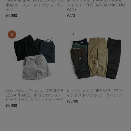
LES APPAREL 1809GD 6.5オンス
ナ アメリカ製 トラディショナル
半袖 ガーメントダイ ポケットTシ
ペイズリーTHE BANDANNA COM
ャツ
PANY
¥
3,990
¥
770
ロサンゼルスアパレル LOSANGE
レッドキャップ REDKAP #PT20
LES APPAREL HF02 14オンス ヘ
インダストリアル ワークパンツ
ビーフリース スウェットショーツ
¥
7,700
¥
5,990