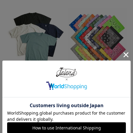
ロサンゼルスアパレル LOSANGE
ハバハンク HAV-A-HANK バンダ
LES APPAREL 1203GD 8.5オンス
ナ アメリカ製 トラディショナル
半袖 バインディング ガーメント
ペイズリーTHE BANDANNA COM
ダイ Tシャツ
PANY
¥
4,990
¥
770