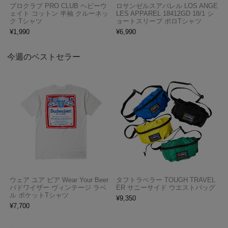
プロクラブ PRO CLUB ヘビーウ
ロサンゼルスアパレル LOS ANGE
ェイト コットン 半袖 クルーネッ
LES APPAREL 18412GD 18/1 シ
ク Tシャツ
ョートスリーブ ポロTシャツ
¥
1,990
¥
6,990
今週のベストセラー
ウェア ユア ビア Wear Your Beer
タフトラベラー TOUGH TRAVEL
バドワイザー ヴィンテージ ラベ
ER サニーサイド ウエストバッグ
ル ポケットTシャツ
¥
9,350
¥
7,700