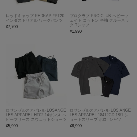
レッドキャップ REDKAP #PT20
プロクラブ PRO CLUB ヘビーウ
インダストリアル ワークパンツ
ェイト コットン 半袖 クルーネッ
ク Tシャツ
¥
7,700
¥
1,990
ロサンゼルスアパレル LOSANGE
ロサンゼルスアパレル LOS ANGE
LES APPAREL HF02 14オンス ヘ
LES APPAREL 18412GD 18/1 シ
ビーフリース スウェットショーツ
ョートスリーブ ポロTシャツ
¥
5,990
¥
6,990