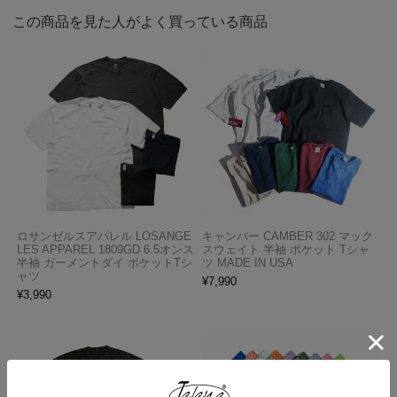
この商品を見た人がよく買っている商品
ロサンゼルスアパレル LOSANGE
キャンバー CAMBER 302 マック
LES APPAREL 1809GD 6.5オンス
スウェイト 半袖 ポケット Tシャ
半袖 ガーメントダイ ポケットTシ
ツ MADE IN USA
ャツ
¥
7,990
¥
3,990