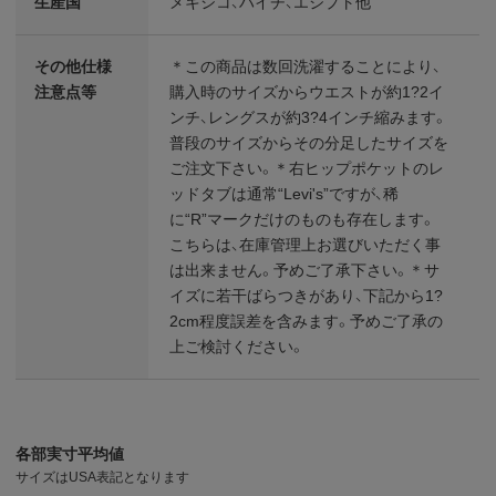
生産国
メキシコ、ハイチ、エジプト他
その他仕様
＊この商品は数回洗濯することにより、
注意点等
購入時のサイズからウエストが約1?2イ
ンチ、レングスが約3?4インチ縮みます。
普段のサイズからその分足したサイズを
ご注文下さい。＊右ヒップポケットのレ
ッドタブは通常“Levi's”ですが、稀
に“R”マークだけのものも存在します。
こちらは、在庫管理上お選びいただく事
は出来ません。予めご了承下さい。＊サ
イズに若干ばらつきがあり、下記から1?
2cm程度誤差を含みます。予めご了承の
上ご検討ください。
各部実寸平均値
サイズはUSA表記となります