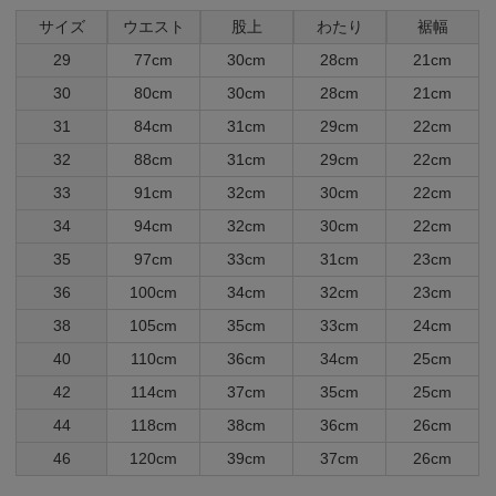
サイズ
ウエスト
股上
わたり
裾幅
29
77cm
30cm
28cm
21cm
30
80cm
30cm
28cm
21cm
31
84cm
31cm
29cm
22cm
32
88cm
31cm
29cm
22cm
33
91cm
32cm
30cm
22cm
34
94cm
32cm
30cm
22cm
35
97cm
33cm
31cm
23cm
36
100cm
34cm
32cm
23cm
38
105cm
35cm
33cm
24cm
40
110cm
36cm
34cm
25cm
42
114cm
37cm
35cm
25cm
44
118cm
38cm
36cm
26cm
46
120cm
39cm
37cm
26cm