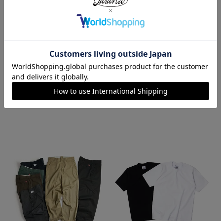
ロサンゼルスアパレル LOSANGE
ハバハンク HAV-A-HANK バンダ
LES APPAREL 1203GD 8.5オンス
ナ アメリカ製 トラディショナル
半袖 バインディング ガーメント
ペイズリーTHE BANDANNA COM
ダイ Tシャツ
PANY
¥
4,990
¥
770