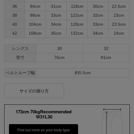
36
94cm
31cm
118cm
30cm
22.5cm
38
99cm
33cm
122cm
32cm
23cm
40
104cm
34cm
128cm
33cm
23.5cm
42
108cm
35cm
132cm
34cm
24cm
レングス
30
32
実寸
76cm
81cm
ベルトループ幅
約5.5cm
サイズの測り方
173cm 70kgRecommended
W31L30
Find out more on your body type