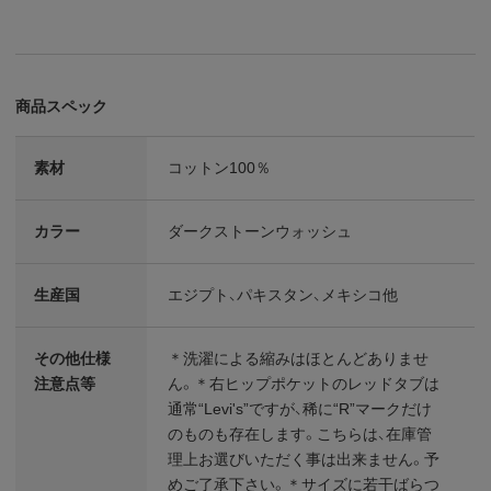
商品スペック
素材
コットン100％
カラー
ダークストーンウォッシュ
生産国
エジプト、パキスタン、メキシコ他
その他仕様
＊洗濯による縮みはほとんどありませ
注意点等
ん。＊右ヒップポケットのレッドタブは
通常“Levi's”ですが、稀に“R”マークだけ
のものも存在します。こちらは、在庫管
理上お選びいただく事は出来ません。予
めご了承下さい。＊サイズに若干ばらつ