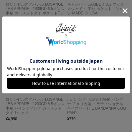
ロサンゼルスアパレル LOSANGE
キャンバー CAMBER 302 マック
LES APPAREL 1809GD 6.5オンス
スウェイト 半袖 ポケット Tシャ
半袖 ガーメントダイ ポケットTシ
ツ MADE IN USA
ャツ
¥
7,990
¥
3,990
ロサンゼルスアパレル LOSANGE
ハバハンク HAV-A-HANK バンダ
LES APPAREL 1203GD 8.5オンス
ナ アメリカ製 トラディショナル
半袖 バインディング ガーメント
ペイズリーTHE BANDANNA COM
ダイ Tシャツ
PANY
¥
4,990
¥
770