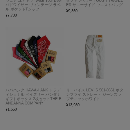
ウェア ユア ビア Wear Your Beer
タフトラベラー TOUGH TRAVEL
バドワイザー ヴィンテージ ラベ
ER サニーサイド ウエストバッグ
ル ポケットTシャツ
¥
9,350
¥
7,700
ハバハンク HAV-A-HANK トラデ
リーバイス LEVI’S 501-0651 ボタ
ィショナル ペイズリー バンダナ
ンフライ ストレート ジーンズ オ
ギフトボックス 2枚セットTHE B
プティックホワイト
ANDANNA COMPANY
¥
13,980
¥
1,650