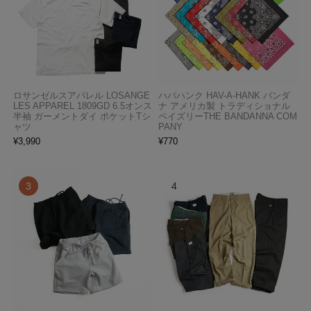
ロサンゼルスアパレル LOSANGE
ハバハンク HAV-A-HANK バンダ
LES APPAREL 1809GD 6.5オンス
ナ アメリカ製 トラディショナル
半袖 ガーメントダイ ポケットTシ
ペイズリーTHE BANDANNA COM
ャツ
PANY
¥
3,990
¥
770