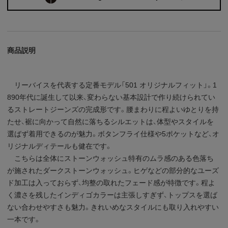
商品説明
リーバイスを代表する定番モデル「501 オリジナルフィット」。1
890年代に誕生して以来、変わらない基本設計で作り続けられてい
るストレートジーンズの完成形です。腰まわりに程よいゆとりを持
たせ、裾に向かって自然に落ちるシルエットは、体型やスタイルを
選ばず着用できるのが魅力。ボタンフライ仕様や5ポケットなど、オ
リジナルディテールも健在です。
こちらは全体にストーンウォッシュ特有のムラ感のある色落ち
が施されたダークストーンウォッシュ。ヒゲなどの部分的なユーズ
ド加工は入っておらず、均整の取れたフェード感が特徴です。程よ
く濃さを残したインディゴカラーは主張しすぎず、トップスを選ば
ない合わせやすさも魅力。きれいめなスタイルにも取り入れやすい
一本です。