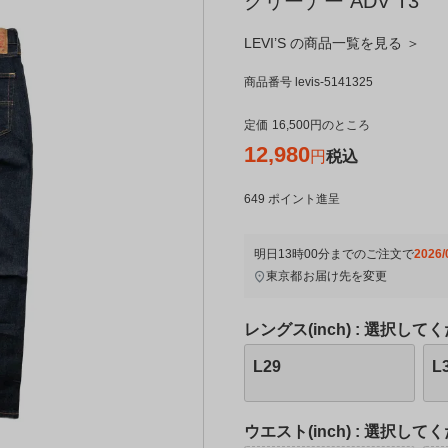
クリーナー ADV T3
LEVI’S の商品一覧を見る ＞
商品番号
levis-5141325
定価
16,500
のところ
12,980
税込
649
ポイント進呈
明日
13時00分
までのご注文で
2026/
東京都
お届け先を変更
レングス(inch)
選択してく
L29
L
ウエスト(inch)
選択してく