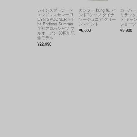
レインスプーナー ×
カンフー kung fu. バ
カーハート 
エンドレスサマー R
ンドTシャツ ダイナ
リラック
EYN SPOONER × T
ソージュニア グリー
ト キャ
he Endless Summer
ンマインド
ショーツ
半袖アロハシャツ フ
¥
6,600
¥
9,900
ルオープン 60周年記
念モデル
¥
22,990