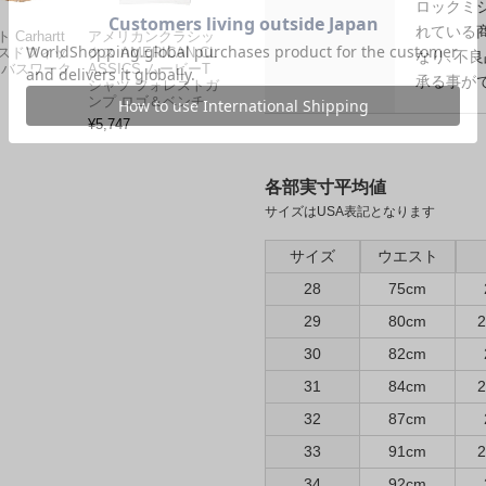
ロックミ
れている
Carhartt
アメリカンクラシッ
スドフィッ
クス AMERICAN CL
なり、不
ンバスワーク
ASSICS ムービーT
承る事が
シャツ フォレストガ
ンプ ロゴ＆ベンチ
¥
5,747
各部実寸平均値
サイズはUSA表記となります
サイズ
ウエスト
28
75cm
29
80cm
2
30
82cm
31
84cm
2
32
87cm
33
91cm
2
34
92cm