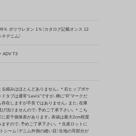
99％ ポリウレタン 1％（カタログ記載オンス 12
ッチデニム）
ADV T3
よる縮みはほとんどありません。＊右ヒップポケ
ドタブは通常“Levi’s”ですが、稀に“R”マークだ
も存在しますが不良ではありません。また、在庫
選び頂けませんので、予めご了承下さい。＊こち
ズに若干個体差があります。表値は最大2cm程度
みますので、予めご了承下さい。＊生産ロットに
ウトシーム（デニム外側の縫い目）生地の耳部分が