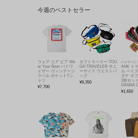
今週のベストセラー
ウェア ユア ビア We
タフトラベラー TOU
ハバハンク
ar Your Beer バドワ
GH TRAVELER サニ
ANK 
イザー ヴィンテージ
ーサイド ウエストバ
ル ペイ
ラベル ポケットTシ
ッグ
ダナ ギ
ャツ
2枚セット
¥
9,350
DANNA 
¥
7,700
¥
1,650