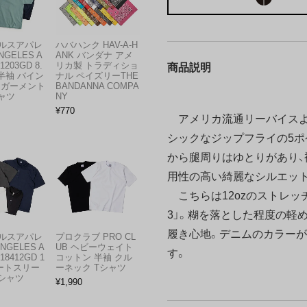
ルスアパレ
ハバハンク HAV-A-H
NGELES A
ANK バンダナ アメ
1203GD 8.
リカ製 トラディショ
商品説明
半袖 バイン
ナル ペイズリーTHE
 ガーメント
BANDANNA COMPA
ャツ
NY
¥
770
アメリカ流通リーバイスより
シックなジップフライの5ポ
から腿周りはゆとりがあり、
用性の高い綺麗なシルエッ
こちらは12ozのストレッチ
3」。糊を落とした程度の軽
履き心地。デニムのカラーが
ルスアパレ
プロクラブ PRO CL
ANGELES A
UB ヘビーウェイト
す。
18412GD 1
コットン 半袖 クル
ョートスリー
ーネック Tシャツ
Tシャツ
¥
1,990