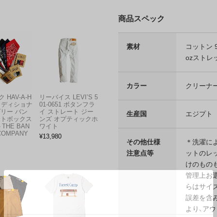
商品スペック
素材
コットン 
ozストレ
カラー
クリーナー 
 HAV-A-H
リーバイス LEVI’S 5
トラディショナ
01-0651 ボタンフラ
ズリー バン
イ ストレート ジー
生産国
エジプト
フトボックス
ンズ オプティックホ
THE BAN
ワイト
COMPANY
¥
13,980
その他仕様
＊洗濯に
注意点等
ットのレッ
けのもの
管理上お
らはサイ
誤差を含
より、ア