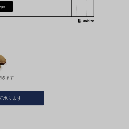
ype
開きます
にて承ります