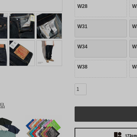
W28
W
W31
W
W34
W
W38
W
品
173cm 