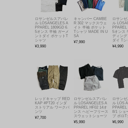
ロサンゼルスアパレ
キャンバー CAMBE
ロサンゼ
ル LOSANGELES A
R 302 マックスウェ
ル LOSA
PPAREL 1809GD 6.
イト 半袖 ポケット
PPAREL 
5オンス 半袖 ガーメ
Tシャツ MADE IN U
5オンス 
ントダイ ポケットT
SA
ディング
シャツ
ダイ Tシ
¥
7,990
¥
3,990
¥
4,990
レッドキャップ RED
ロサンゼルスアパレ
ロサンゼ
KAP #PT20 インダ
ル LOSANGELES A
ル LOS 
ストリアル ワークパ
PPAREL HF02 14オ
PPAREL 
ンツ
ンス ヘビーフリース
8/1 シ
スウェットショーツ
ブ ポロ
¥
7,700
¥
5,990
¥
6,990