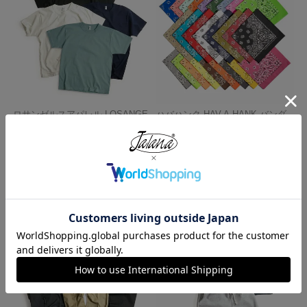
ロサンゼルスアパレル LOSANGE
ハバハンク HAV-A-HANK バンダ
LES APPAREL 1203GD 8.5オンス
ナ アメリカ製 トラディショナル
半袖 バインディング ガーメント
ペイズリーTHE BANDANNA COM
ダイ Tシャツ
PANY
¥
4,990
¥
770