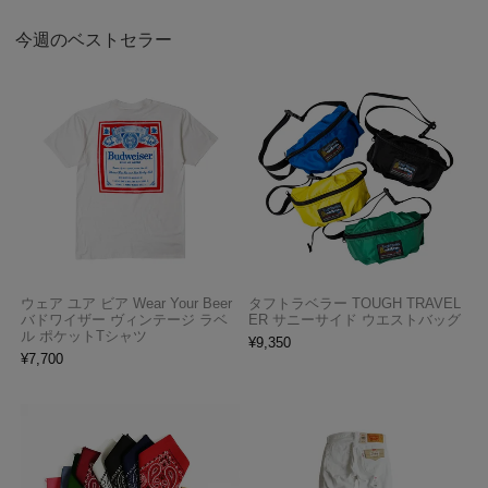
今週のベストセラー
ウェア ユア ビア Wear Your Beer
タフトラベラー TOUGH TRAVEL
バドワイザー ヴィンテージ ラベ
ER サニーサイド ウエストバッグ
ル ポケットTシャツ
¥
9,350
¥
7,700