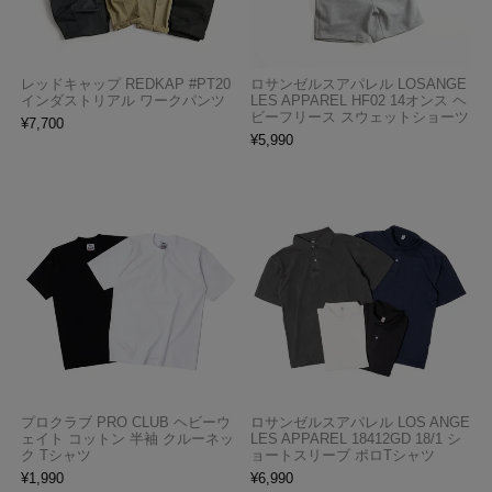
レッドキャップ REDKAP #PT20
ロサンゼルスアパレル LOSANGE
インダストリアル ワークパンツ
LES APPAREL HF02 14オンス ヘ
ビーフリース スウェットショーツ
¥
7,700
¥
5,990
プロクラブ PRO CLUB ヘビーウ
ロサンゼルスアパレル LOS ANGE
ェイト コットン 半袖 クルーネッ
LES APPAREL 18412GD 18/1 シ
ク Tシャツ
ョートスリーブ ポロTシャツ
¥
1,990
¥
6,990