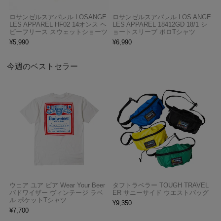
ロサンゼルスアパレル LOSANGE
ロサンゼルスアパレル LOS ANGE
LES APPAREL HF02 14オンス ヘ
LES APPAREL 18412GD 18/1 シ
ビーフリース スウェットショーツ
ョートスリーブ ポロTシャツ
¥
5,990
¥
6,990
今週のベストセラー
ウェア ユア ビア Wear Your Beer
タフトラベラー TOUGH TRAVEL
バドワイザー ヴィンテージ ラベ
ER サニーサイド ウエストバッグ
ル ポケットTシャツ
¥
9,350
¥
7,700