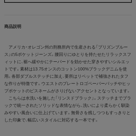
商品説明
アメリカ・オレゴン州の刑務所内で生産される「プリズンブルー
ス」の5ポケットジーンズ。腰回りにゆとりを持たせたリラックスフ
ィットに、裾へ緩やかにテーパードを効かせた穿きやすいシルエッ
トです。素材は13.75オンスのコットン100%ブラックデニムを使
用。各部ダブルステッチに加え、要所はリベットで補強されたタフ
な作りが特徴です。ウエストのプレートロゴペーパーパッチやヒッ
プポケットのピスネームがさりげないアクセントとなっています。
こちらは水洗いを施した「リンスドブラック」。ステッチまでブラ
ックで統一されたソリッドな表情ながら、洗いにより柔らかく馴染
みやすい風合いに仕上げています。無骨さを残しつつもすっきりと
した印象で、幅広いスタイルに対応する一本です。