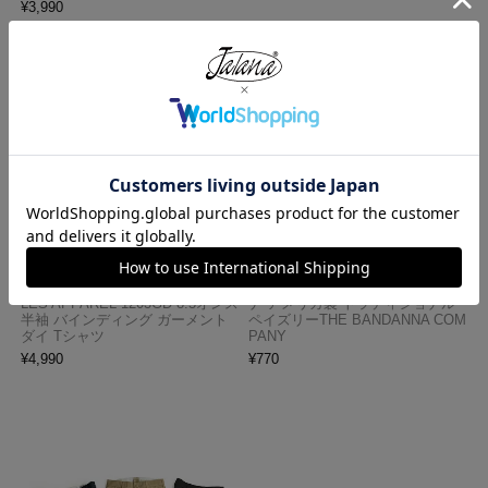
¥
3,990
ロサンゼルスアパレル LOSANGE
ハバハンク HAV-A-HANK バンダ
LES APPAREL 1203GD 8.5オンス
ナ アメリカ製 トラディショナル
半袖 バインディング ガーメント
ペイズリーTHE BANDANNA COM
ダイ Tシャツ
PANY
¥
4,990
¥
770