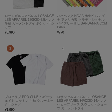
ロサンゼルスアパレル LOSANGE
ハバハンク HAV-A-HANK バンダ
LES APPAREL 1809GD 6.5オンス
ナ アメリカ製 トラディショナル
半袖 ガーメントダイ ポケットTシ
ペイズリーTHE BANDANNA COM
ャツ
PANY
¥
3,990
¥
770
プロクラブ PRO CLUB ヘビーウ
ロサンゼルスアパレル LOSANGE
ェイト コットン 半袖 クルーネッ
LES APPAREL HF02GD 14オンス
ク Tシャツ
ヘビーフリース スウェットショー
ツ ガーメントダイ
¥
1,990