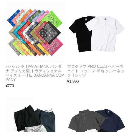
ハバハンク HAV-A-HANK バンダ
プロクラブ PRO CLUB ヘビーウ
ナ アメリカ製 トラディショナル
ェイト コットン 半袖 クルーネッ
ペイズリーTHE BANDANNA COM
ク Tシャツ
PANY
¥
1,990
¥
770