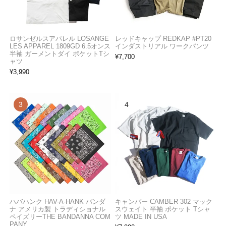
ロサンゼルスアパレル LOSANGE
レッドキャップ REDKAP #PT20
LES APPAREL 1809GD 6.5オンス
インダストリアル ワークパンツ
半袖 ガーメントダイ ポケットTシ
¥
7,700
ャツ
¥
3,990
ハバハンク HAV-A-HANK バンダ
キャンバー CAMBER 302 マック
ナ アメリカ製 トラディショナル
スウェイト 半袖 ポケット Tシャ
ペイズリーTHE BANDANNA COM
ツ MADE IN USA
PANY