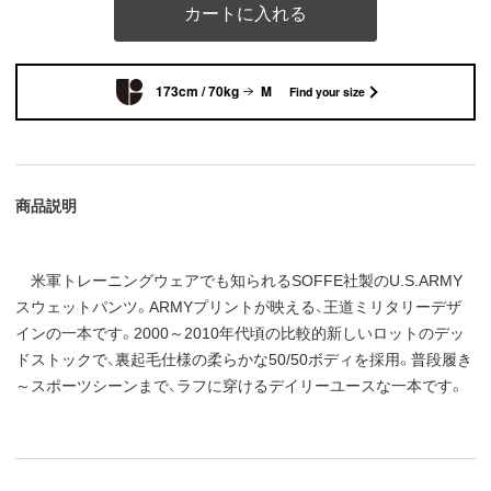
カートに入れる
173cm / 70kg
M
Find your size
商品説明
米軍トレーニングウェアでも知られるSOFFE社製のU.S.ARMY
スウェットパンツ。ARMYプリントが映える、王道ミリタリーデザ
インの一本です。2000～2010年代頃の比較的新しいロットのデッ
ドストックで、裏起毛仕様の柔らかな50/50ボディを採用。普段履き
～スポーツシーンまで、ラフに穿けるデイリーユースな一本です。