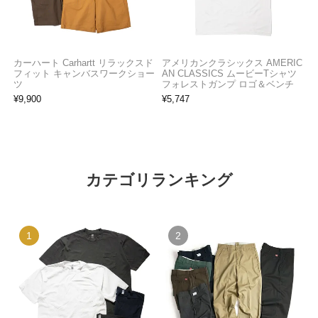
カーハート Carhartt リラックスド
アメリカンクラシックス AMERIC
フィット キャンバスワークショー
AN CLASSICS ムービーTシャツ
ツ
フォレストガンプ ロゴ＆ベンチ
¥
9,900
¥
5,747
カテゴリランキング