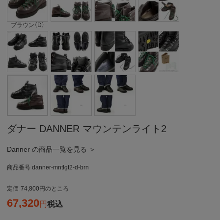
ブラウン（D）
ダナー DANNER マウンテンライト2
Danner の商品一覧を見る ＞
商品番号
danner-mntlgt2-d-brn
定価
74,800
のところ
67,320
税込