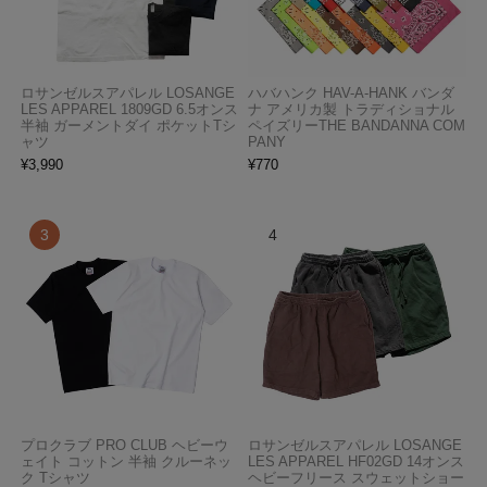
ロサンゼルスアパレル LOSANGE
ハバハンク HAV-A-HANK バンダ
LES APPAREL 1809GD 6.5オンス
ナ アメリカ製 トラディショナル
半袖 ガーメントダイ ポケットTシ
ペイズリーTHE BANDANNA COM
ャツ
PANY
¥
3,990
¥
770
プロクラブ PRO CLUB ヘビーウ
ロサンゼルスアパレル LOSANGE
ェイト コットン 半袖 クルーネッ
LES APPAREL HF02GD 14オンス
ク Tシャツ
ヘビーフリース スウェットショー