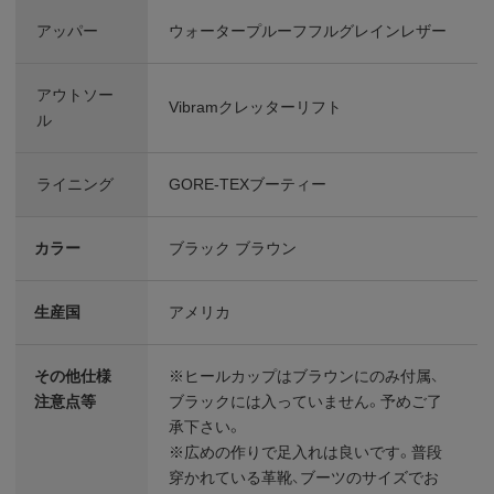
アッパー
ウォータープルーフフルグレインレザー
アウトソー
Vibramクレッターリフト
ル
ライニング
GORE-TEXブーティー
カラー
ブラック ブラウン
生産国
アメリカ
その他仕様
※ヒールカップはブラウンにのみ付属、
注意点等
ブラックには入っていません。予めご了
承下さい。
※広めの作りで足入れは良いです。普段
穿かれている革靴、ブーツのサイズでお