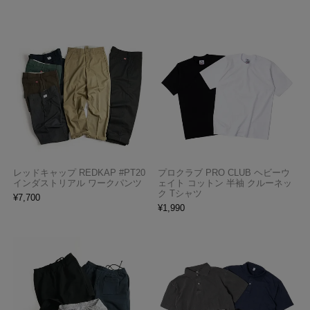
レッドキャップ REDKAP #PT20
プロクラブ PRO CLUB ヘビーウ
インダストリアル ワークパンツ
ェイト コットン 半袖 クルーネッ
ク Tシャツ
¥
7,700
¥
1,990