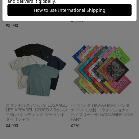
ロサンゼルスアパレル LOSANGE
キャンバー CAMBER 302 マック
LES APPAREL 1809GD 6.5オンス
スウェイト 半袖 ポケット Tシャ
半袖 ガーメントダイ ポケットTシ
ツ MADE IN USA
ャツ
¥
7,990
¥
3,990
ロサンゼルスアパレル LOSANGE
ハバハンク HAV-A-HANK バンダ
LES APPAREL 1203GD 8.5オンス
ナ アメリカ製 トラディショナル
半袖 バインディング ガーメント
ペイズリーTHE BANDANNA COM
ダイ Tシャツ
PANY
¥
4,990
¥
770