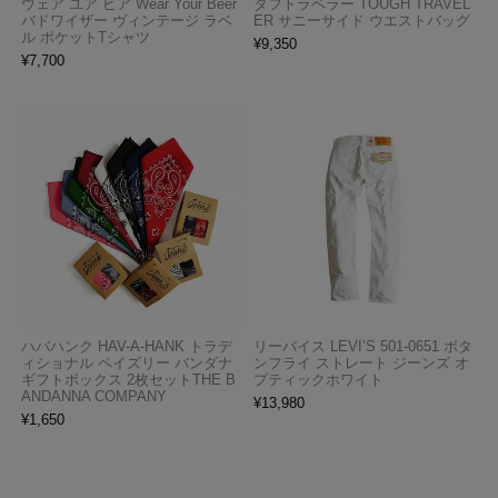
ウェア ユア ビア Wear Your Beer
タフトラベラー TOUGH TRAVEL
バドワイザー ヴィンテージ ラベ
ER サニーサイド ウエストバッグ
ル ポケットTシャツ
¥
9,350
¥
7,700
ハバハンク HAV-A-HANK トラデ
リーバイス LEVI’S 501-0651 ボタ
ィショナル ペイズリー バンダナ
ンフライ ストレート ジーンズ オ
ギフトボックス 2枚セットTHE B
プティックホワイト
ANDANNA COMPANY
¥
13,980
¥
1,650