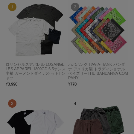
ロサンゼルスアパレル LOSANGE
ハバハンク HAV-A-HANK バンダ
LES APPAREL 1809GD 6.5オンス
ナ アメリカ製 トラディショナル
半袖 ガーメントダイ ポケットTシ
ペイズリーTHE BANDANNA COM
ャツ
PANY
¥
3,990
¥
770