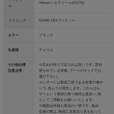
Vibramシエラソール(#1276)
ル
ライニング
GORE-TEXブーティー
カラー
ブラック
生産国
アメリカ
その他仕様
※広めの作りで足入れは良いです。普段
注意点等
穿かれている革靴、ブーツのサイズでお
選び下さい。
※レザーには製造工程である程度の傷や
シワ、色ムラが発生します。これらはレ
ザーという素材の持つ独特な風合い、味
としてご理解をお願いいたします。
※靴類は外箱も商品の一部です。返品・
交換の際は、靴箱に直接送り状を貼って