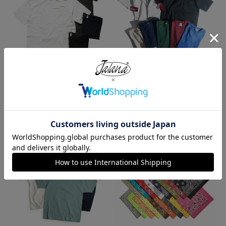
ロサンゼルスアパレル LOSANGE
キャンバー CAMBER 302 マック
LES APPAREL 1809GD 6.5オンス
スウェイト 半袖 ポケット Tシャ
半袖 ガーメントダイ ポケットTシ
ツ MADE IN USA
ャツ
¥
7,990
¥
3,990