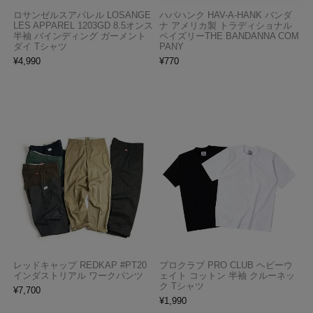
ロサンゼルスアパレル LOSANGE
ハバハンク HAV-A-HANK バンダ
LES APPAREL 1203GD 8.5オンス
ナ アメリカ製 トラディショナル
半袖 バインディング ガーメント
ペイズリーTHE BANDANNA COM
ダイ Tシャツ
PANY
¥
4,990
¥
770
レッドキャップ REDKAP #PT20
プロクラブ PRO CLUB ヘビーウ
インダストリアル ワークパンツ
ェイト コットン 半袖 クルーネッ
ク Tシャツ
¥
7,700
¥
1,990