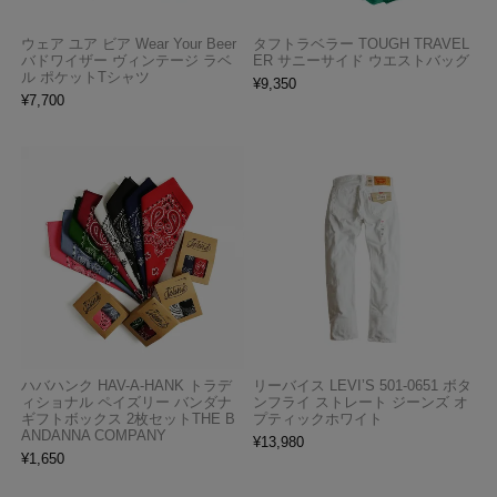
ウェア ユア ビア Wear Your Beer
タフトラベラー TOUGH TRAVEL
バドワイザー ヴィンテージ ラベ
ER サニーサイド ウエストバッグ
ル ポケットTシャツ
¥
9,350
¥
7,700
ハバハンク HAV-A-HANK トラデ
リーバイス LEVI’S 501-0651 ボタ
ィショナル ペイズリー バンダナ
ンフライ ストレート ジーンズ オ
ギフトボックス 2枚セットTHE B
プティックホワイト
ANDANNA COMPANY
¥
13,980
¥
1,650