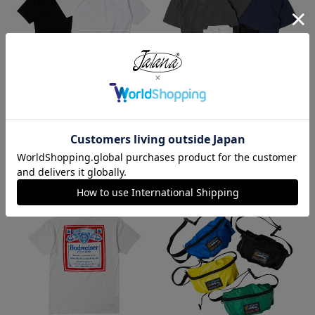
プロクラブ PRO CLUB ヘビーウ
ロサンゼルスアパレル LOS ANGE
ェイト コットン 半袖 クルーネッ
LES APPAREL 18412GD 18/1 シ
ク Tシャツ
ョートスリーブ ポロTシャツ
¥
1,990
¥
6,990
今週のベストセラー